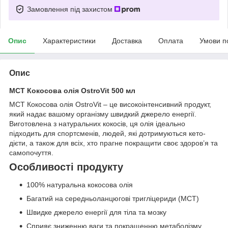
Замовлення під захистом
Опис
Характеристики
Доставка
Оплата
Умови п
Опис
MCT Кокосова олія OstroVit 500 мл
MCT Кокосова олія OstroVit – це високоінтенсивний продукт,
який надає вашому організму швидкий джерело енергії.
Виготовлена з натуральних кокосів, ця олія ідеально
підходить для спортсменів, людей, які дотримуються кето-
дієти, а також для всіх, хто прагне покращити своє здоров’я та
самопочуття.
Особливості продукту
100% натуральна кокосова олія
Багатий на середньоланцюгові тригліцериди (MCT)
Швидке джерело енергії для тіла та мозку
Сприяє зниженню ваги та покращенню метаболізму