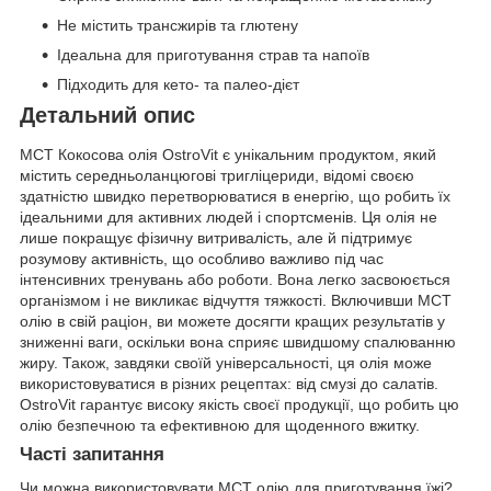
Не містить трансжирів та глютену
Ідеальна для приготування страв та напоїв
Підходить для кето- та палео-дієт
Детальний опис
MCT Кокосова олія OstroVit є унікальним продуктом, який
містить середньоланцюгові тригліцериди, відомі своєю
здатністю швидко перетворюватися в енергію, що робить їх
ідеальними для активних людей і спортсменів. Ця олія не
лише покращує фізичну витривалість, але й підтримує
розумову активність, що особливо важливо під час
інтенсивних тренувань або роботи. Вона легко засвоюється
організмом і не викликає відчуття тяжкості. Включивши MCT
олію в свій раціон, ви можете досягти кращих результатів у
зниженні ваги, оскільки вона сприяє швидшому спалюванню
жиру. Також, завдяки своїй універсальності, ця олія може
використовуватися в різних рецептах: від смузі до салатів.
OstroVit гарантує високу якість своєї продукції, що робить цю
олію безпечною та ефективною для щоденного вжитку.
Часті запитання
Чи можна використовувати MCT олію для приготування їжі?