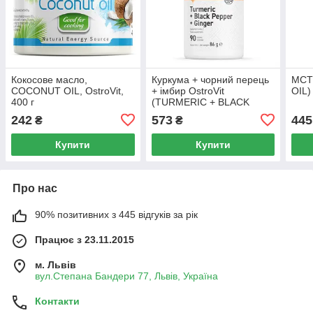
Кокосове масло,
Куркума + чорний перець
МСТ 
COCONUT OIL, OstroVit,
+ імбир OstroVit
OIL)
400 г
(TURMERIC + BLACK
PEPPER + GINGER) 90
242
573
445
₴
₴
таблеток
Купити
Купити
Про нас
90% позитивних з 445 відгуків за рік
Працює з 23.11.2015
м. Львів
вул.Степана Бандери 77, Львів, Україна
Контакти