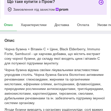
Що таке купити з Пром?
Замовлення під захистом
Опис
Характеристики
Доставка
Оплата
Умови п
Опис
Чорна бузина + Вітамін С + Цинк, Black Elderberry, Immuno
Forte, Sambucol
- це харчова добавка, що містить екстракт
соку чорної бузини, до складу якої входять цинк і вітамін C
для потужної підтримки імунітету.
Чорна бузина відома своїми лікувальними властивостями
упродовж століть. Чорна бузина багата біологічно активними
речовинами: глюкозидами, жирними та органічними
кислотами, ефірними оліями, антоціанами, флавоноїдами,
природними рослинними антиоксидантами, тригліциридами,
амінокислотами, каротиноїдами, тирозином, смолами,
дубильними речовинами та ін. забезпечить підтримку імунної
системи організму.
Ягоди бузини виводять з організму радіонукліди, солі важких