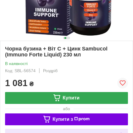
Чорна бузина + Віт С + Цинк Sambucol
(Immuno Forte Liquid) 230 мл
В наявності
Код: SBL-56574
Роздріб
1 081
₴
Купити
або
Купити з