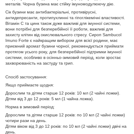
металів. Чорна бузина має стійку імуномодулюючу дію.
Сік бузини має антибактеріальні, противірусні,
антидепресанти, протипухлинні та гіпоглікемічні властивості.
Вітамін С та цинк також дуже важливі для імунної системи,
вони потрібні для безперебійної її роботи, важливі для
захисту клітин від окислювального стресу. Сироп Sambucol
Imuno Forte є найкращим вибором для всієї родини, має
приємний аромат бузини чорної, рекомендується приймати
протягом усього року, для безперебійної підтримки імунної
системи, особливо в осінньо-зимовий період, коли зростає
захворюваність на застуду та грип.
Спосіб застосування:
Якщо приймаєте щодня:
Дорослим та дітям старше 12 років: 10 мл (2 чайні ложки).
Дітям від 3 до 12 років: 5 мл (1 чайна ложка).
Норма в зимовий період:
Дорослим та дітям старше 12 років: по 10 мл (2 чайні ложки)
чотири рази на день.
Дітям віком від 3 до 12 років: по 10 мл (2 чайні ложки) двічі на
день.