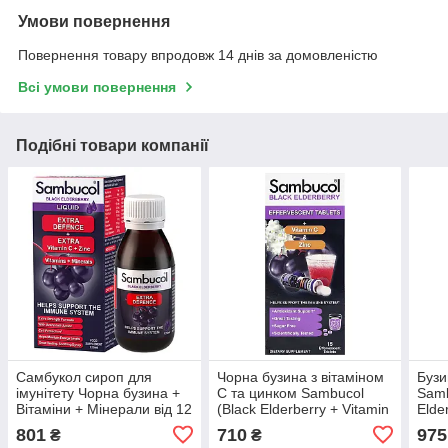
Умови повернення
Повернення товару впродовж 14 днів за домовленістю
Всі умови повернення
Подібні товари компанії
Самбукол сироп для
Чорна бузина з вітаміном
Буз
імунітету Чорна бузина +
С та цинком Sambucol
Samb
Вітаміни + Мінерали від 12
(Black Elderberry + Vitamin
Elde
років Sambucol (Extra
C&Zinc) 15 шипучих
801
710
975
₴
₴
Defence) 120 мл
таблеток