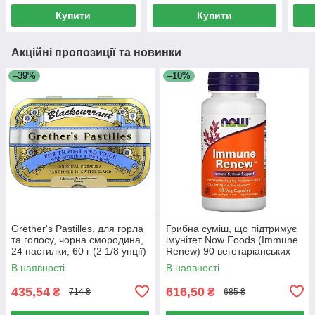
Купити
Купити
Акційні пропозиції та новинки
–39%
–10%
Grether's Pastilles, для горла
Грибна суміш, що підтримує
та голосу, чорна смородина,
імунітет Now Foods (Immune
24 пастилки, 60 г (2 1/8 унції)
Renew) 90 вегетаріанських
капсул
В наявності
В наявності
435,54
616,50
₴
₴
714 ₴
685 ₴