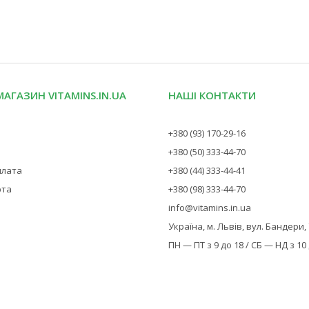
МАГАЗИН VITAMINS.IN.UA
НАШІ КОНТАКТИ
+380 (93) 170-29-16
+380 (50) 333-44-70
плата
+380 (44) 333-44-41
рта
+380 (98) 333-44-70
info@vitamins.in.ua
Україна, м. Львів, вул. Бандери,
ПН — ПТ з 9 до 18 / СБ — НД з 10