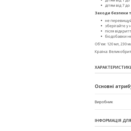
дітям від 1 до
дітям від 7 до
Заходи безпеки 
не перевищу
зберігайте у 
після відкрит
біодобавки н
Об'єм: 120 мл, 230 м
Країна: Великобри
ХАРАКТЕРИСТИК
Основні атриб
Виробник
ІНФОРМАЦІЯ ДЛ