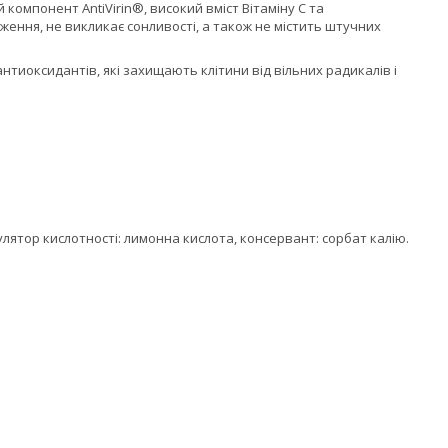
 компонент AntiVirin®, високий вміст Вітаміну С та
ення, не викликає сонливості, а також не містить штучних
нтиоксидантів, які захищають клітини від вільних радикалів і
гулятор кислотності: лимонна кислота, консервант: сорбат калію.