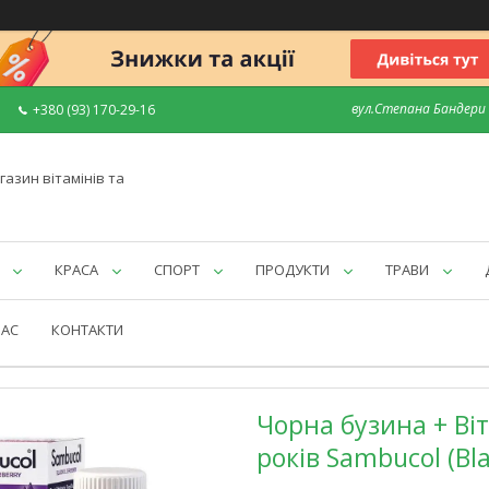
вул.Степана Бандери 7
+380 (93) 170-29-16
газин вітамінів та
КРАСА
СПОРТ
ПРОДУКТИ
ТРАВИ
НАС
КОНТАКТИ
Чорна бузина + Віт
років Sambucol (Bla