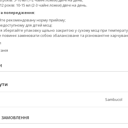
 6 років: 5-10 мл (1-2 чайні ложки) двічі на день;
 12 років: 10-15 мл (2-3 чайні ложки) двічі на день.
та попередження:
йте рекомендовану норму прийому;
недоступному для дітей місці;
тя зберігайте упаковку щільно закритою у сухому місці при температу
е повинні замінювати собою збалансоване та різноманітне харчуванн
л
танія
И
ути
Sambucol
Я ЗАМОВЛЕННЯ