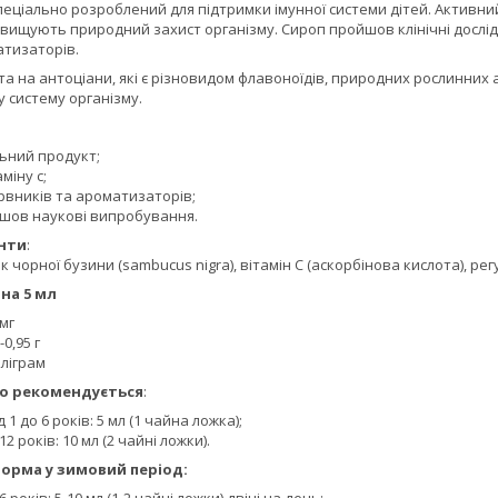
спеціально розроблений для підтримки імунної системи дітей. Активний
вищують природний захист організму. Сироп пройшов клінічні дослідж
атизаторів.
а на антоціани, які є різновидом флавоноїдів, природних рослинних а
 систему організму.
ьний продукт;
міну с;
рвників та ароматизаторів;
шов наукові випробування.
нти
:
к чорної бузини (sambucus nigra), вітамін С (аскорбінова кислота), ре
на 5 мл
 мг
0,95 г
іліграм
о рекомендується
:
д 1 до 6 років: 5 мл (1 чайна ложка);
12 років: 10 мл (2 чайні ложки).
орма у зимовий період: