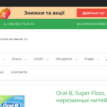
вул.Степана Бандери 7
+380 (93) 170-29-16
газин вітамінів та
КРАСА
СПОРТ
ПРОДУКТИ
ТРАВИ
НАС
КОНТАКТИ
Oral-B, Super Flos
нарезанных нитей