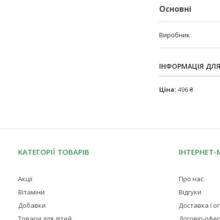
Основні
Виробник
ІНФОРМАЦІЯ ДЛ
Ціна:
496 ₴
КАТЕГОРІЇ ТОВАРІВ
ІНТЕРНЕТ-
Акції
Про нас
Вітаміни
Відгуки
Добавки
Доставка і о
Товари для дітей
Договір-офе