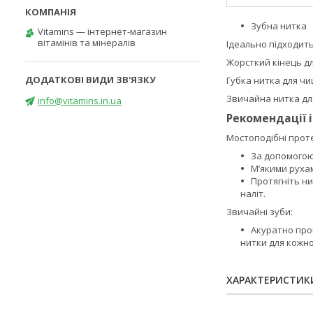
Зубна нитка
Vitamins — інтернет-магазин
вітамінів та мінералів
Ідеально підходить
Жорсткий кінець дл
Губка нитка для чи
Звичайна нитка дл
info@vitamins.in.ua
Рекомендації 
Мостоподібні проте
За допомогою 
М’якими рухам
Протягніть н
наліт.
Звичайні зуби:
Акуратно пров
нитки для кожно
ХАРАКТЕРИСТИК