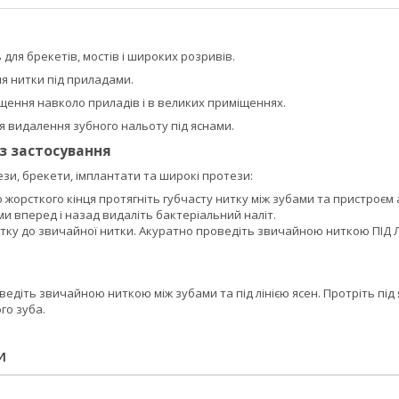
 для брекетів, мостів і широких розривів.
я нитки під приладами.
щення навколо приладів і в великих приміщеннях.
я видалення зубного нальоту під яснами.
із застосування
зи, брекети, імплантати та широкі протези:
жорсткого кінця протягніть губчасту нитку між зубами та пристроєм 
и вперед і назад видаліть бактеріальний наліт.
итку до звичайної нитки. Акуратно проведіть звичайною ниткою ПІД 
едіть звичайною ниткою між зубами та під лінією ясен. Протріть пі
го зуба.
И