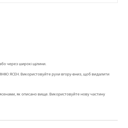
або через широкі щілини.
ЛІНІЮ ЯСЕН. Використовуйте рухи вгору-вниз, щоб видалити
д ясенами, як описано вище. Використовуйте нову частину