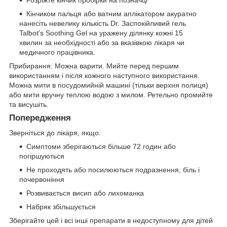
Кінчиком пальця або ватним аплікатором акуратно
нанесіть невелику кількість Dr. Заспокійливий гель
Talbot's Soothing Gel на уражену ділянку кожні 15
хвилин за необхідності або за вказівкою лікаря чи
медичного працівника.
Прибирання: Можна варити. Мийте перед першим
використанням і після кожного наступного використання.
Можна мити в посудомийній машині (тільки верхня полиця)
або мити вручну теплою водою з милом. Ретельно промийте
та висушіть.
Попередження
Зверніться до лікаря, якщо:
Симптоми зберігаються більше 72 годин або
погіршуються
Не проходять або посилюються подразнення, біль і
почервоніння
Розвивається висип або лихоманка
Набряк збільшується
Зберігайте цей і всі інші препарати в недоступному для дітей