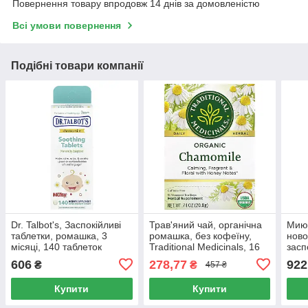
Повернення товару впродовж 14 днів за домовленістю
Всі умови повернення
Подібні товари компанії
Dr. Talbot's, Заспокійливі
Трав'яний чай, органічна
Миюч
таблетки, ромашка, 3
ромашка, без кофеїну,
нов
місяці, 140 таблеток
Traditional Medicinals, 16
засп
чайних пакетиків, 0,74
ефір
606
278,77
922
₴
₴
457 ₴
унції (20,8 г)
міся
зава
Купити
Купити