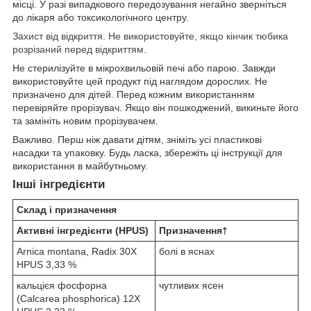
місці. У разі випадкового передозування негайно зверніться
до лікаря або токсикологічного центру.
Захист від відкриття. Не використовуйте, якщо кінчик тюбика
розрізаний перед відкриттям.
Не стерилізуйте в мікрохвильовій печі або парою. Завжди
використовуйте цей продукт під наглядом дорослих. Не
призначено для дітей. Перед кожним використанням
перевіряйте прорізувач. Якщо він пошкоджений, викиньте його
та замініть новим прорізувачем.
Важливо. Перш ніж давати дітям, зніміть усі пластикові
насадки та упаковку. Будь ласка, збережіть ці інструкції для
використання в майбутньому.
Інші інгредієнти
Склад і призначення
Активні інгредієнти (HPUS)
Призначення†
Arnica montana, Radix 30X
болі в яснах
HPUS 3,33 %
кальцієя фосфорна
чутливих ясен
(Calcarea phosphorica) 12X