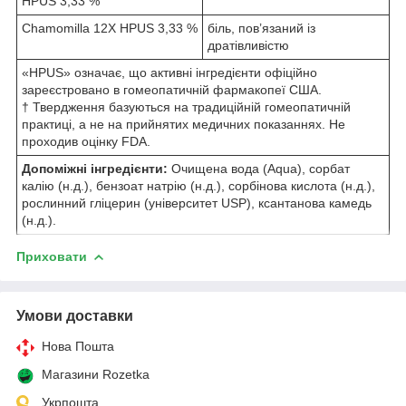
HPUS 3,33 %
Chamomilla 12X HPUS 3,33 %
біль, пов’язаний із
дратівливістю
«HPUS» означає, що активні інгредієнти офіційно
зареєстровано в гомеопатичній фармакопеї США.
† Твердження базуються на традиційній гомеопатичній
практиці, а не на прийнятих медичних показаннях. Не
проходив оцінку FDA.
Допоміжні інгредієнти:
Очищена вода (Aqua), сорбат
калію (н.д.), бензоат натрію (н.д.), сорбінова кислота (н.д.),
рослинний гліцерин (університет USP), ксантанова камедь
(н.д.).
Приховати
Умови доставки
Нова Пошта
Магазини Rozetka
Укрпошта