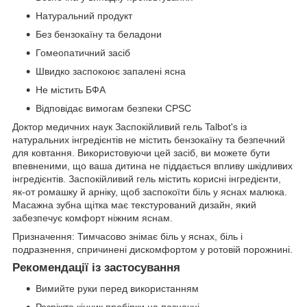
Натуральний продукт
Без бензокаїну та беладони
Гомеопатичний засіб
Швидко заспокоює запалені ясна
Не містить БФА
Відповідає вимогам безпеки CPSC
​Доктор медичних наук Заспокійливий гель Talbot's із
натуральних інгредієнтів не містить бензокаїну та безпечний
для ковтання. Використовуючи цей засіб, ви можете бути
впевненими, що ваша дитина не піддається впливу шкідливих
інгредієнтів. Заспокійливий гель містить корисні інгредієнти,
як-от ромашку й арніку, щоб заспокоїти біль у яснах малюка.
Масажна зубна щітка має текстурований дизайн, який
забезпечує комфорт ніжним яснам.
Призначення: Тимчасово знімає біль у яснах, біль і
подразнення, спричинені дискомфортом у ротовій порожнині.
Рекомендації із застосування
Вимийте руки перед використанням
Розріжте кінчик пробірки на позначці