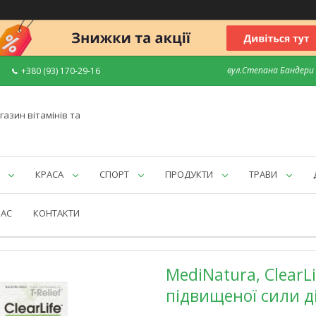
вул.Степана Бандери 7
+380 (93) 170-29-16
газин вітамінів та
КРАСА
СПОРТ
ПРОДУКТИ
ТРАВИ
НАС
КОНТАКТИ
MediNatura, ClearLi
підвищеної сили ді