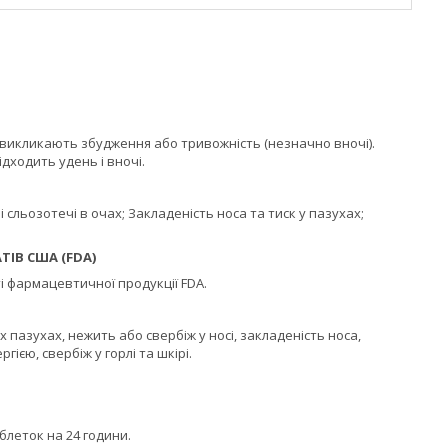
і викликають збудження або тривожність (незначно вночі).
ідходить удень і вночі.
чі сльозотечі в очах; Закладеність носа та тиск у пазухах;
ТІВ США (FDA)
і фармацевтичної продукції FDA.
 пазухах, нежить або свербіж у носі, закладеність носа,
гією, свербіж у горлі та шкірі.
блеток на 24 години.