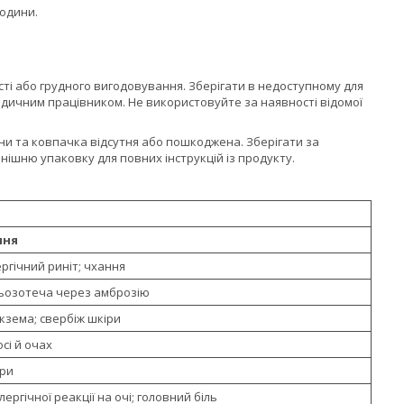
години.
ті або грудного вигодовування. Зберігати в недоступному для
медичним працівником. Не використовуйте за наявності відомої
ни та ковпачка відсутня або пошкоджена. Зберігати за
внішню упаковку для повних інструкцій із продукту.
ння
ргічний риніт; чхання
сльозотеча через амброзію
кзема; свербіж шкіри
осі й очах
іри
ергічної реакції на очі; головний біль