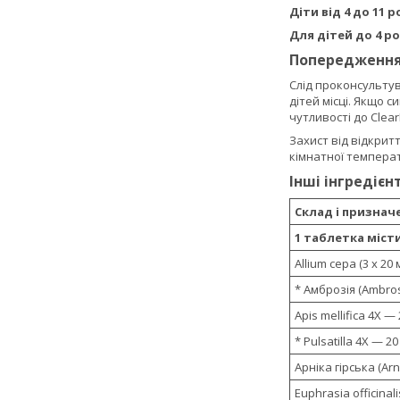
Діти від 4 до 11 р
Для дітей до 4 р
Попередженн
Слід проконсультув
дітей місці. Якщо 
чутливості до Clear
Захист від відкрит
кімнатної температ
Інші інгредієн
Склад і признач
1 таблетка міст
Allium cepa (3 х 20 
* Амброзія (Ambros
Apis mellifica 4X — 
* Pulsatilla 4X — 20
Арніка гірська (Ar
Euphrasia officinal