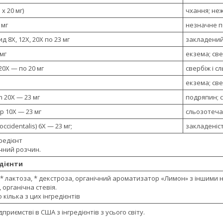
 х 20 мг)
чхання; не
 мг
незначне п
д 8X, 12X, 20X по 23 мг
закладений 
 мг
екзема; све
20X — по 20 мг
свербіж і с
екзема; све
m 20X — 23 мг
подряпин; с
р 10X — 23 мг
сльозотеча
occidentalis) 6X — 23 мг;
закладеніс
редієнт
чний розчин.
дієнти
 * лактоза, * декстроза, органічний ароматизатор «Лимон» з іншими
 органічна стевія.
 кілька з цих інгредієнтів
приємстві в США з інгредієнтів з усього світу.