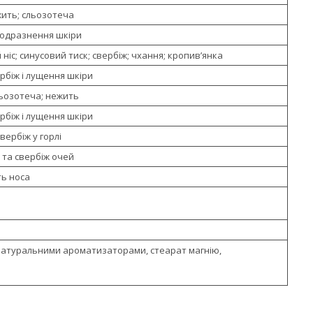
жить; сльозотеча
одразнення шкіри
ніс; синусовий тиск; свербіж; чхання; кропив’янка
рбіж і лущення шкіри
льозотеча; нежить
рбіж і лущення шкіри
вербіж у горлі
 та свербіж очей
ть носа
 натуральними ароматизаторами, стеарат магнію,