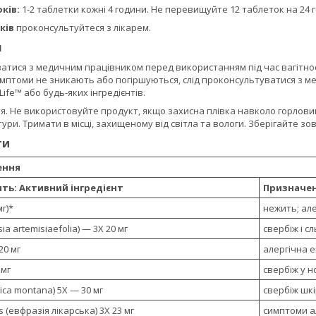
оків:
1-2 таблетки кожні 4 години. Не перевищуйте 12 таблеток на 24 
оків
проконсультуйтеся з лікарем.
я
атися з медичним працівником перед використанням під час вагітнос
симптоми не зникають або погіршуються, слід проконсультуватися з 
Life™ або будь-яких інгредієнтів.
тя. Не використовуйте продукт, якщо захисна плівка навколо горлови
ури. Тримати в місці, захищеному від світла та вологи. Зберігайте зо
ти
ення
ить:
Активний інгредієнт
Призначе
мг)*
нежить; але
ia artemisiaefolia) — 3X 20 мг
свербіж і 
20 мг
алергічна е
 мг
свербіж у н
nica montana) 5X — 30 мг
свербіж шк
is (евфразія лікарська) 3X 23 мг
симптоми ал