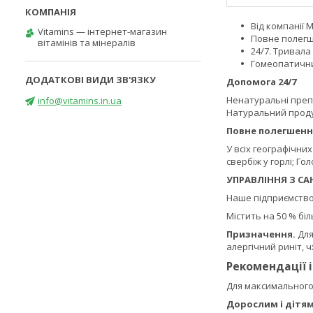
Від компанії M
Vitamins — інтернет-магазин
Повне полегш
вітамінів та мінералів
24/7. Тривала 
Гомеопатични
Допомога 24/7
Ненатуральні препа
info@vitamins.in.ua
Натуральний продук
Повне полегшенн
У всіх географічних
свербіж у горлі; Гол
УПРАВЛІННЯ З СА
Наше підприємство,
Містить на 50 % бі
Призначення.
Для
алергічний риніт, ч
Рекомендації 
Для максимального 
Дорослим і дітям 