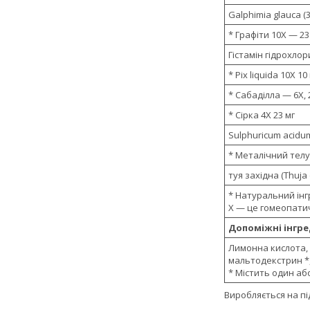
Galphimia glauca (3
* Графіти 10X — 23
Гістамін гідрохлори
* Pix liquida 10X 10
* Сабаділла — 6X, 
* Сірка 4X 23 мг
Sulphuricum acidu
* Металічний телу
туя західна (Thuja 
* Натуральний інг
X — це гомеопати
Допоміжні інгре
Лимонна кислота,
мальтодекстрин *,
* Містить один або
Виробляється на під