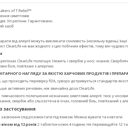
akers of T Relief™
ення симптомів
дія. Усі регіони. Гарантовано.
й засіб
рати від алергії можуть викликати сонливість (несильну вдень). Інш
т ClearLife не має жодного з цих побічних ефектів, тому він чудово п
я
 регіонах ClearLife полегшує: Нежить і свербіж у носі; чхання; Свербля
овні болі, пов’язані з алергією.
НІТАРНОГО НАГЛЯДУ ЗА ЯКІСТЮ ХАРЧОВИХ ПРОДУКТІВ І ПРЕПАРА
 що проходить перевірку FDA, суворо дотримується стандартів якост
льше активних речовин, ніж звичайна доза ClearLife.
 тимчасового полегшення незначних симптомів алергії: тиск у носових
хання, свербіж або сльозотеча в очах, головний біль, пов’язаний з алер
із застосування
засвоєння слід розсмоктати під язиком. Можна жувати та ковтати.
віком від 12 років
2 таблетки кожні 4 години. Не перевищуйте 12 та