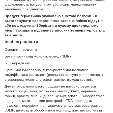
фармацевтом, натуропатом або іншим кваліфікованим
медичним працівником.
Продукт герметично упаковано з метою безпеки. Не
застосовувати препарат, якщо захисна плівка відсутня
або пошкоджена. Зберігати в сухому прохолодному
місці. Захищати від впливу високих температур, світла
та вологи.
Інші інгредієнти
Основні інгредієнти
Бета-нікотинамід мононуклеотид (NMN)
Інші інгредієнти
Органічна гуміарабіка, мікрокристалічна целюлоза,
модифікована целюлоза (рослинна капсула з гіпромелози),
стеаринова кислота, стеарат магнію, діоксид кремнію.
Для виготовлення цього продукту не використовуються
молоко, яйця, риби, молюсків і ракоподібних, деревних
горіхів, арахісу, пшениця, соя, кунжут, глютен. Виробляється
на підприємстві, що має реєстрацію FDA, проходить
незалежні перевірки, на підприємстві, що має реєстрацію
cGMP, де можуть оброблятися інші продукти, що містять ці