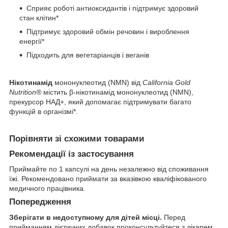
Сприяє роботі антиоксидантів і підтримує здоровий
стан клітин*
Підтримує здоровий обмін речовин і вироблення
енергії*
Підходить для вегетаріанців і веганів
Нікотинамід
мононуклеотид (NMN) від
California Gold
Nutrition®
містить β-нікотинамід мононуклеотид (NMN),
прекурсор НАД+, який допомагає підтримувати багато
функцій в організмі*.
Порівняти зі схожими товарами
Рекомендації із застосування
Приймайте по 1 капсулі на день незалежно від споживання
їжі. Рекомендовано приймати за вказівкою кваліфікованого
медичного працівника.
Попередження
Зберігати в недоступному для дітей місці.
Перед
прийманням дієтичних добавок проконсультуйтеся з лікарем,