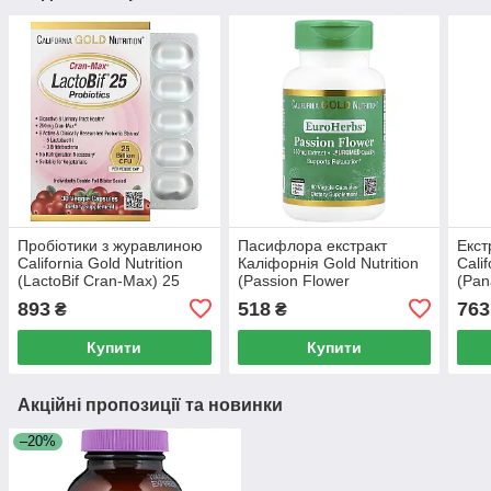
Пробіотики з журавлиною
Пасифлора екстракт
Екст
California Gold Nutrition
Каліфорнія Gold Nutrition
Calif
(LactoBif Cran-Max) 25
(Passion Flower
(Pan
млрд КОЕ 30 рослинних
EuroHerbs) 250 мг 60
Euro
893
518
763
₴
₴
капсул
вегетаріанських капсул
Qual
Купити
Купити
Акційні пропозиції та новинки
–20%