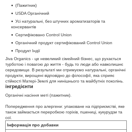
(Пажитник)
USDA Органічний
Усі натуральні, без штучних ароматизаторів та
консервантів
Сертифіковано Control Union
Органічний продукт сертифікований Control Union
Продукт Індії
Jiva Organics - це невеликий сімейний бізнес, що рухається
турботою і повагою до життя - будь то люди або навколишнє
середовище. В результаті ми отримуємо натуральні, органічні
продукти, вирощені відповідно до філософії, яка сприяє
стійкості Матері-Землі для нинішнього та майбутніх поколінь.
інгредієнти
Органічні насіння меті (пажитник).
Попередження про алергени: упаковане на підприємстві, яке
також займається переробкою горіхів, пшениці, кукурудзи та
сої.
Інформація про добавки