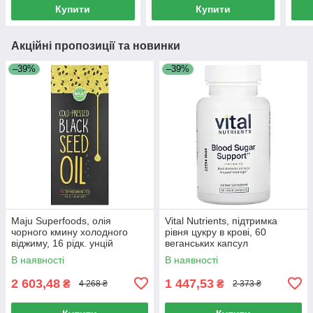
Купити
Купити
Акційні пропозиції та новинки
–39%
–39%
Maju Superfoods, олія
Vital Nutrients, підтримка
чорного кмину холодного
рівня цукру в крові, 60
віджиму, 16 рідк. унцій
веганських капсул
В наявності
В наявності
2 603,48
1 447,53
₴
₴
4 268 ₴
2 373 ₴