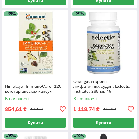
Купити
Купити
–39%
–39%
Очищувач крові і
Himalaya, ImmunoCare, 120
лімфатичних судин, Eclectic
вегетаріанських капсул
Institute, 285 мг, 45
вегетаріанських капсул
В наявності
В наявності
854,61
1 118,74
₴
₴
1 401 ₴
1 834 ₴
Купити
Купити
–35%
–29%