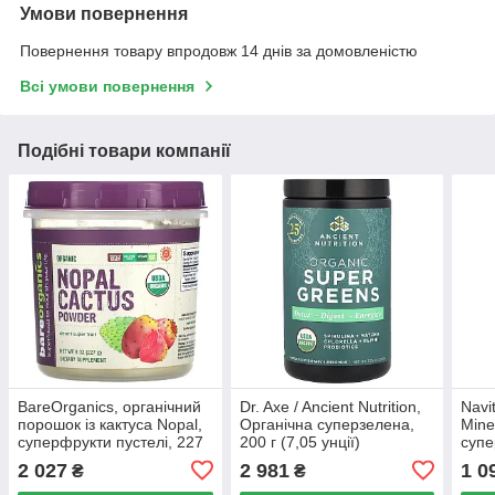
Умови повернення
Повернення товару впродовж 14 днів за домовленістю
Всі умови повернення
Подібні товари компанії
BareOrganics, органічний
Dr. Axe / Ancient Nutrition,
Navi
порошок із кактуса Nopal,
Органічна суперзелена,
Mine
суперфрукти пустелі, 227
200 г (7,05 унції)
супе
г (8 унцій)
морс
2 027
2 981
1 0
₴
₴
унції