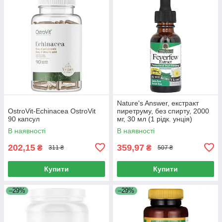
Nature's Answer, екстракт
OstroVit-Echinacea OstroVit
пиретруму, без спирту, 2000
90 капсул
мг, 30 мл (1 рідк. унція)
В наявності
В наявності
202,15
359,97
₴
₴
311 ₴
507 ₴
Купити
Купити
–29%
–29%