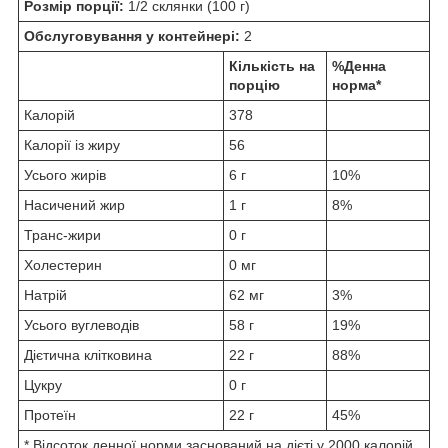
Розмір порції:
1/2 склянки (100 г)
Обслуговування у контейнері:
2
Кількість на
%Денна
порцію
норма*
Калорій
378
Калорії із жиру
56
Усього жирів
6 г
10%
Насичений жир
1 г
8%
Транс-жири
0 г
Холестерин
0 мг
Натрій
62 мг
3%
Усього вуглеводів
58 г
19%
Дієтична клітковина
22 г
88%
Цукру
0 г
Протеїн
22 г
45%
* Відсоток денної норми заснований на дієті у 2000 калорій.