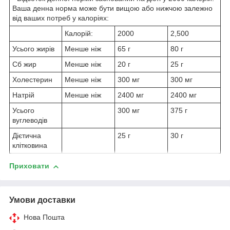
Ваша денна норма може бути вищою або нижчою залежно
від ваших потреб у калоріях:
Калорій:
2000
2,500
Усього жирів
Менше ніж
65 г
80 г
Сб жир
Менше ніж
20 г
25 г
Холестерин
Менше ніж
300 мг
300 мг
Натрій
Менше ніж
2400 мг
2400 мг
Усього
300 мг
375 г
вуглеводів
Дієтична
25 г
30 г
клітковина
Приховати
Умови доставки
Нова Пошта