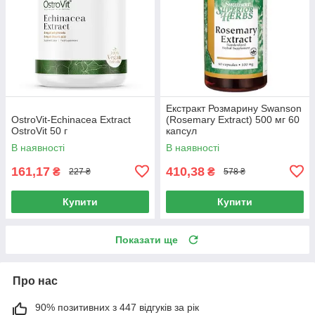
Екстракт Розмарину Swanson
OstroVit-Echinacea Extract
(Rosemary Extract) 500 мг 60
OstroVit 50 г
капсул
В наявності
В наявності
161,17
410,38
₴
₴
227 ₴
578 ₴
Купити
Купити
Показати ще
Про нас
90% позитивних з 447 відгуків за рік