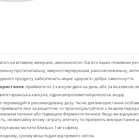
агаті на вітаміни, мінерали, амінокислоти і багато інших поживних ре
сильну протизапальну, іммуностімуліруюшім, ранозагоювальну, анти
аного продукту забезпечить міцне здоров'я і добре самопочуття.
ористання:
приймати по 2 капсули двічі на день або за вказівкою лі
вегетаріанська капсула, гідроксипропілметилцелюлоза. вода).
е перевищуйте рекомендовану дозу. Чи не для використання особами м
приймаєте ліки за рецептом, то проконсультуйтеся з лікарем перед
рювання печінки або підвищені Ферменти печінки. Якщо ви відчуваєте 
ість, незвичайну втому і втрату апетиту то припиніть використання ць
апсул може містити близько 1 мг кофеїну.
одному, сухому місці подалі від прямого світла.