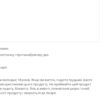
човин.
септичну і протинабрякову дію.
каря.
олодше 18 років. Якщо ви вагітні, годуєте грудьми. маєте
 використанням цього продукту. Не приймайте цей продукт
нудоту, блювоту. біль в животі, пожовтіння шкіри / очей.
ого продукту і зверніться до лікаря.