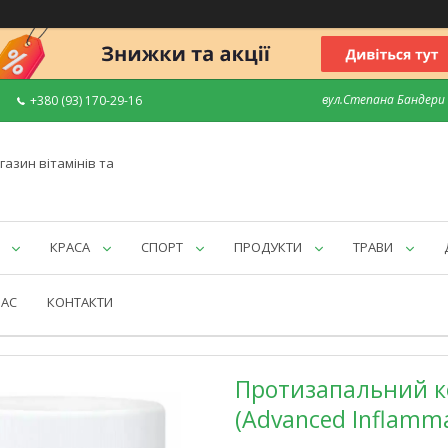
вул.Степана Бандери 7
+380 (93) 170-29-16
газин вітамінів та
КРАСА
СПОРТ
ПРОДУКТИ
ТРАВИ
НАС
КОНТАКТИ
Протизапальний ко
(Advanced Inflamma