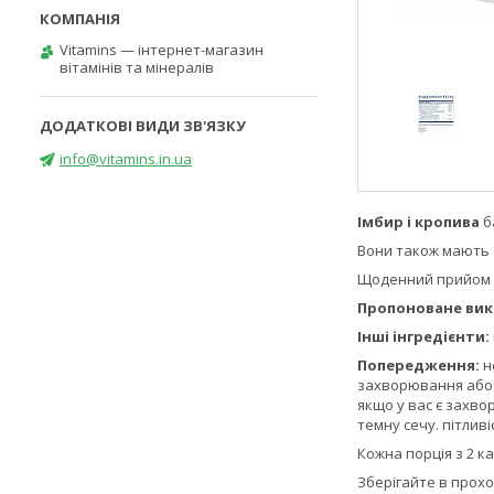
Vitamins — інтернет-магазин
вітамінів та мінералів
info@vitamins.in.ua
Імбир і кропива
б
Вони також мають 
Щоденний прийом д
Пропоноване вик
Інші інгредієнти:
Попередження:
н
захворювання або 
якщо у вас є захво
темну сечу. пітлив
Кожна порція з 2 к
Зберігайте в прохол