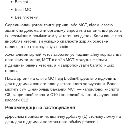
Без сої
Без ГМО
Без глютену
Середньоланцюгові тригліцериди, або MCT, відомі своєю
здатністю допомагати організму виробляти кетони, що робить
їх незамінним помічником у кетогенних дієтах. Коли ваше тіло
виробляє кетони, ви успішно спалюєте жир як основне
паливо, а не глюкозу з вуглеводів.
Хоча аліментарний кетоз забезпечує надзвичайну користь для
організму та мозку, МСТ в олії з МСТ можуть не тільки
підвищити рівень кетонів, а й запропонувати багато інших
переваг.
Наша органічна олія з MCT від Biothin® ідеально підходить
для підтримки вашого плану кетогенного харчування. Вона
містить суміш найбільш бажаних MCT — каприлової кислоти
C8, капринової кислоти C10 і невеликої кількості лауринової
кислоти C12.
Рекомендації із застосування
Дорослим приймати як дієтичну добавку (1) столову ложку на
день для підтримки нормального обміну речовин.