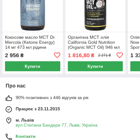
Кокосове масло MCT Dr.
Органічна MCT олія
Олія
Mercola (Ketone Energy)
California Gold Nutrition
Now 
14 мг 473 мл рідини
(Organic MCT Oil) 946 мл
Spor
2 956
1 816,80
1 3
₴
₴
2 271 ₴
Купити
Купити
Про нас
90% позитивних з 446 відгуків за рік
Працює з 23.11.2015
м. Львів
вул.Степана Бандери 77, Львів, Україна
Контакти