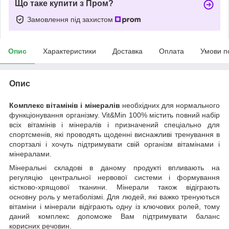
Що таке купити з Пром?
Замовлення під захистом
Опис
Характеристики
Доставка
Оплата
Умови п
Опис
Комплекс вітамінів і мінералів
необхідних для нормального
функціонування організму. Vit&Min 100% містить повний набір
всіх вітамінів і мінералів і призначений спеціально для
спортсменів, які проводять щоденні виснажливі тренування в
спортзалі і хочуть підтримувати свій організм вітамінами і
мінералами.
Мінеральні складові в даному продукті впливають на
регуляцію центральної нервової системи і формування
кістково-хрящової тканини. Мінерали також відіграють
основну роль у метаболізмі. Для людей, які важко тренуються
вітаміни і мінерали відіграють одну із ключових ролей, тому
даний комплекс допоможе Вам підтримувати баланс
корисних речовин.