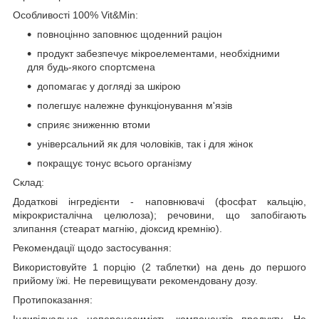
Особливості 100% Vit&Min:
повноцінно заповнює щоденний раціон
продукт забезпечує мікроелементами, необхідними
для будь-якого спортсмена
допомагає у догляді за шкірою
полегшує належне функціонування м'язів
сприяє зниженню втоми
універсальний як для чоловіків, так і для жінок
покращує тонус всього організму
Склад:
Додаткові інгредієнти - наповнювачі (фосфат кальцію,
мікрокристалічна целюлоза); речовини, що запобігають
злипання (стеарат магнію, діоксид кремнію).
Рекомендації щодо застосування:
Використовуйте 1 порцію (2 таблетки) на день до першого
прийому їжі. Не перевищувати рекомендовану дозу.
Протипоказання:
Індивідуальна непереносимість компонентів продукту. Не