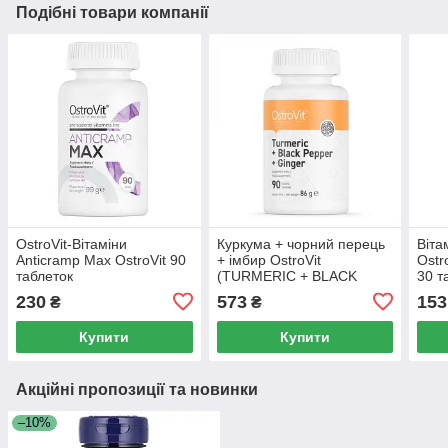
Подібні товари компанії
OstroVit-Вітаміни
Куркума + чорний перець
Віта
Anticramp Max OstroVit 90
+ імбир OstroVit
Ostr
таблеток
(TURMERIC + BLACK
30 т
PEPPER + GINGER) 90
230
573
153
₴
₴
таблеток
Купити
Купити
Акційні пропозиції та новинки
–10%