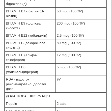
гідрохлорид)
ВІТАМІН B7 - біотин (d-
50 mcg (100 %*)
біотин)
ВІТАМІН B9 (фолієва
200 mcg (100 %*)
кислота)
ВІТАМІН B12 (кобаламін)
2.5 mcg (100 %*)
ВІТАМІН C (аскорбінова
80 mg (100 %*)
кислота)
ВІТАМІН E (альфа-
12 mg (100 %*)
токоферол)
ВІТАМІН D3
5 mcg (100 %*)
(холекальциферол)
RDA - відсоток
%*
рекомендованої добової
дози
ДОДАТКОВА ІНФОРМАЦІЯ
Порція
2 tabs
Порцій в упаковці
45