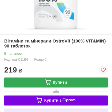
Вітаміни та мінерали OstroVit (100% VIT&MIN)
90 таблеток
В наявності
Код: ost-01184
Роздріб
219
₴
Купити
або
Купити з