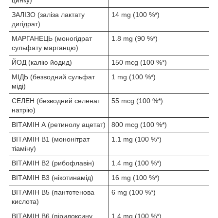
ЗАЛІЗО (заліза лактату
14 mg (100 %*)
дигідрат)
МАРГАНЕЦЬ (моногідрат
1.8 mg (90 %*)
сульфату марганцю)
ЙОД (калію йодид)
150 mcg (100 %*)
МІДЬ (безводний сульфат
1 mg (100 %*)
міді)
СЕЛЕН (безводний селенат
55 mcg (100 %*)
натрію)
ВІТАМІН А (ретинолу ацетат)
800 mcg (100 %*)
ВІТАМІН B1 (мононітрат
1.1 mg (100 %*)
тіаміну)
ВІТАМІН B2 (рибофлавін)
1.4 mg (100 %*)
ВІТАМІН B3 (нікотинамід)
16 mg (100 %*)
ВІТАМІН B5 (пантотенова
6 mg (100 %*)
кислота)
ВІТАМІН B6 (піридоксину
1.4 mg (100 %*)