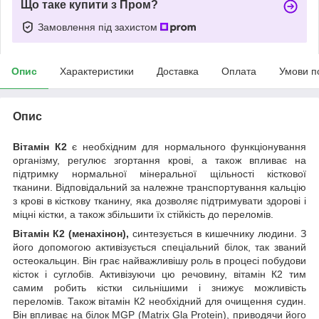
Що таке купити з Пром?
Замовлення під захистом
Опис
Характеристики
Доставка
Оплата
Умови п
Опис
Вітамін К2
є необхідним для нормального функціонування
організму, регулює згортання крові, а також впливає на
підтримку нормальної мінеральної щільності кісткової
тканини. Відповідальний за належне транспортування кальцію
з крові в кісткову тканину, яка дозволяє підтримувати здорові і
міцні кістки, а також збільшити їх стійкість до переломів.
Вітамін К2 (менахінон),
синтезується в кишечнику людини. З
його допомогою активізується спеціальний білок, так званий
остеокальцин. Він грає найважливішу роль в процесі побудови
кісток і суглобів. Активізуючи цю речовину, вітамін К2 тим
самим робить кістки сильнішими і знижує можливість
переломів. Також вітамін К2 необхідний для очищення судин.
Він впливає на білок MGP (Matrix Gla Protein), приводячи його