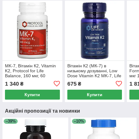
MK-7, Вітамін К2, Vitamin
Вітамін К2 (МК-7) в
Віта
K2, Protocol for Life
низькому дозуванні, Low
Form
Balance, 160 мкг, 60
Dose Vitamin K2 MK-7, Life
мкг 
таблеток
Extension, 45 мкг, 90
1 340
675
1 8
₴
₴
м'яких желатинових
капсул
Купити
Купити
Акційні пропозиції та новинки
–39%
–10%