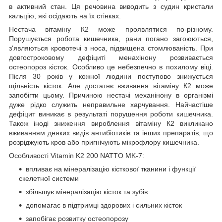
в активний стан. Ця речовина виводить з судин кристали
кальцію, які осідають на їх стінках.
Нестача вітаміну К2 може проявлятися по-різному.
Порушується робота кишечника, рани погано загоюються,
з'являються кровотечі з носа, підвищена стомлюваність. При
довгостроковому дефіциті менахінону розвивається
остеопороз кісток. Особливо це небезпечно в похилому віці.
Після 30 років у кожної людини поступово знижується
щільність кісток. Але достатнє вживання вітаміну К2 може
запобігти цьому. Причиною нестачі механінону в організмі
дуже рідко служить неправильне харчування. Найчастіше
дефіцит виникає в результаті порушення роботи кишечника.
Також іноді зниження вироблення вітаміну К2 викликано
вживанням деяких видів антибіотиків та інших препаратів, що
розріджують кров або пригнічують мікрофлору кишечника.
Особливості Vitamin K2 200 NATTO MK-7:
впливає на мінералізацію кісткової тканини і функції
скелетної системи
збільшує мінералізацію кісток та зубів
допомагає в підтримці здорових і сильних кісток
запобігає розвитку остеопорозу