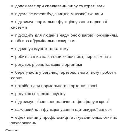
допомагає при спалюванні жиру та втраті ваги
підсилює ефект будівництва м'язової тканини
підтримує нормальне функціонування нервової
системи
підходить для людей з надмірною вагою і ожирінням,
особливо абдомінальне ожиріння
підвищує імунітет організму
робить вплив на клітини кишечника, нирок і м'язів
регулює рівень кальцію в організмі
бере участь у регуляції артеріального тиску і роботи
серця
потрібен для нормального згортання крові
регулює секрецію інсуліну
підтримує рівень неорганічного фосфору в крові
важливий для функціонування щитовидної залози
ефективний у профілактиці та лікуванні онкологічних
захворювань
Склад: