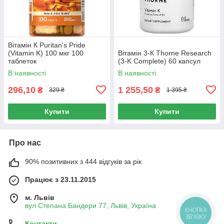
Вітамін К Puritan's Pride
(Vitamin K) 100 мкг 100
Вітамін 3-К Thorne Research
таблеток
(3-K Complete) 60 капсул
В наявності
В наявності
296,10
1 255,50
₴
₴
329 ₴
1 395 ₴
Купити
Купити
Про нас
90% позитивних з 444 відгуків за рік
Працює з 23.11.2015
м. Львів
вул.Степана Бандери 77, Львів, Україна
КНОПКА
ЗВ'ЯЗКУ
Контакти