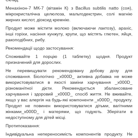
Менахінон-7 МК-7 (вітамін К) з Bacillus subtilis natto (соя),
мікрокристалічна целюлоза, мальтодекстрин, солі магнію
жирних кислот, діоксид кремнію.
Продукт може містити молоко (включаючи лактозу), арахіс,
інші горіхи, насіння кунжуту, крупи, що містять глютен, яйця,
ракоподібних, рибу.
Рекомендації щодо застосування:
Споживайте 1 порцію (1 таблетку) щодня. Продукт
призначений для дорослих.
Не перевищувати рекомендовану добову дозу для
споживання. Біологічно _x000D_ активна добавка не може
використовуватися в якості заміни харчування _x000D_
різноманітної дієти. Рекомендується збалансоване
харчування і здоровий _x000D_ спосіб життя. Не вживайте,
якщо у вас алергія на будь-які компоненти _x000D_ продукту.
Продукт не повинен використовуватися дітьми, вагітними
жінками_x000D_ і матерями, що годують. Зберігати в
недоступному для дітей місці.
Протипоказання:
Індивідуальна непереносимість компонентів продукту. Не