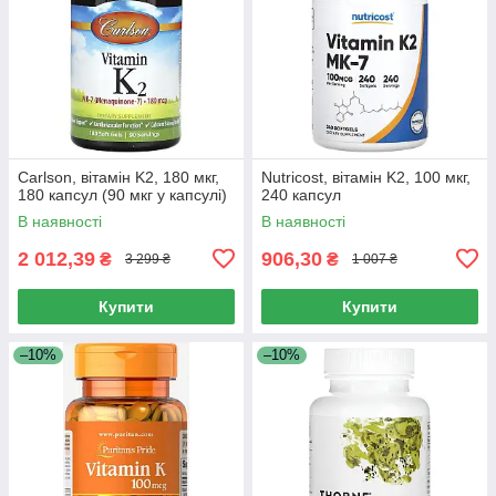
Carlson, вітамін K2, 180 мкг,
Nutricost, вітамін K2, 100 мкг,
180 капсул (90 мкг у капсулі)
240 капсул
В наявності
В наявності
2 012,39
906,30
₴
₴
3 299 ₴
1 007 ₴
Купити
Купити
–10%
–10%