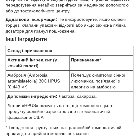
передозування негайно зверніться за медичною допомогою
або до токсикологічного центру.
Додаткова інформація:
Не використовуйте, якщо склеєні
торцеві клапани упаковки відкриті або якщо захисна плівка
дозатора для гранул пошкоджена.
Інші інгредієнти
Склад і призначення
Активний інгредієнт (у
Призначення*
кожній палеті)
Амброзія (Ambrosia
Полегшує симптоми сінної
artemisiaefolia) 30C HPUS
лихоманки, пов’язаної з
(0,443 мг)
алергією на амброзію
Допоміжні інгредієнти:
Лактоза, сахароза.
Літери «HPUS» вказують на те, що компонент цього
продукту офіційно зареєстровано в гомеопатичній
фармакопеї США.
* Твердження ґрунтуються на традиційній гомеопатичній
практиці, не прийняті медичні показання.