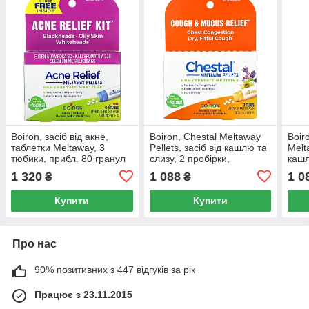
Boiron, засіб від акне,
Boiron, Chestal Meltaway
Boir
таблетки Meltaway, 3
Pellets, засіб від кашлю та
Melt
тюбики, прибл. 80 гранул
слизу, 2 пробірки,
кашл
кожна
приблизно 80 гранул у
рокі
1 320
1 088
1 0
₴
₴
кожній
80 п
Купити
Купити
Про нас
90% позитивних з 447 відгуків за рік
Працює з 23.11.2015