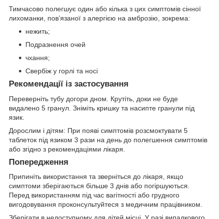
Тимчасово полегшує один або кілька з цих симптомів сінної
лихоманки, пов’язаної з алергією на амброзію, зокрема:
нежить;
Подразнення очей
чхання;
Свербіж у горлі та носі
Рекомендації із застосування
Переверніть тубу догори дном. Крутіть, доки не буде
видалено 5 гранул. Зніміть кришку та насипте гранули під
язик.
Дорослим і дітям: При появі симптомів розсмоктувати 5
таблеток під язиком 3 рази на день до полегшення симптомів
або згідно з рекомендаціями лікаря.
Попередження
Припиніть використання та зверніться до лікаря, якщо
симптоми зберігаються більше 3 днів або погіршуються.
Перед використанням під час вагітності або грудного
вигодовування проконсультуйтеся з медичним працівником.
Зберігати в недоступному для дітей місці. У разі випадкового