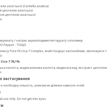
ли азіатської (Centella asiatica)
я центелли азіатської
ня центелли азіатської
ль
 акрилату / натрію акрилоїлдиметилтаурату сополімер
-10 Лаурат - ТОЩО
лексу Pure Fit Cica-7 Complex, який поєднує заспокійливі, зволожуючі 
у.
 Cica-7 76,1%
ська кислота, мадекасинова кислота, мадекасозид, екстракт центелли 
ї.
із застосування
е необхідну кількість, уникаючи ділянки навколо очей.
я
al use only. Do not get into eyes.
ти