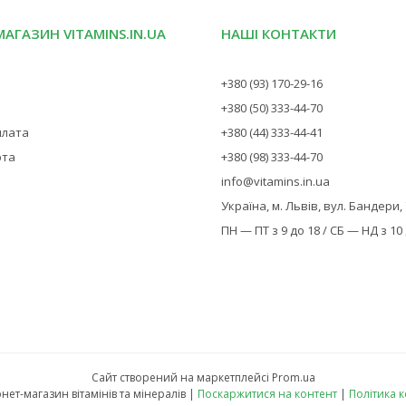
МАГАЗИН VITAMINS.IN.UA
НАШІ КОНТАКТИ
+380 (93) 170-29-16
+380 (50) 333-44-70
плата
+380 (44) 333-44-41
рта
+380 (98) 333-44-70
info@vitamins.in.ua
Україна, м. Львів, вул. Бандери,
ПН — ПТ з 9 до 18 / СБ — НД з 10
Сайт створений на маркетплейсі
Prom.ua
Vitamins — інтернет-магазин вітамінів та мінералів |
Поскаржитися на контент
|
Політика 