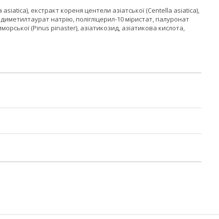
 asiatica), екстракт кореня центели азіатської (Centella asiatica),
лдиметилтаурат натрію, полігліцерил-10 міристат, гіалуронат
орської (Pinus pinaster), азіатикозид, азіатикова кислота,