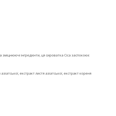
та зміцнюючі інгредієнти, ця сироватка Cica заспокоює
азіатської, екстракт листя азіатської, екстракт кореня