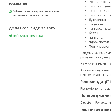
Розчин Cica-7
Екстракт центе
Екстракт лист
Vitamins — інтернет-магазин
вітамінів та мінералів
Екстракт коре
бутиленгліко
Гліцерин
1,2-гександіол
бетаїн
info@vitamins.in.ua
пантенол
гідроксиетил
Полігліцерил
Завдяки 76,1% комп
роздратовану шкір
Комплекс Pure Fit
Азіатикозид, азіат
центелли азіатсько
Рекомендації 
Рівномірно наносьт
Попередженн
Caution:
For extern
Інші інгредієн