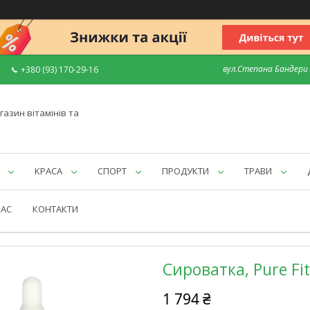
вул.Степана Бандери 7
+380 (93) 170-29-16
газин вітамінів та
КРАСА
СПОРТ
ПРОДУКТИ
ТРАВИ
НАС
КОНТАКТИ
Сироватка, Pure Fit
1 794 ₴