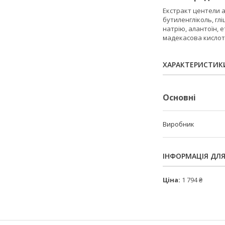
Екстракт центели азі
бутиленгліколь, гл
натрію, алантоїн, 
мадекасова кислота
ХАРАКТЕРИСТИК
Основні
Виробник
ІНФОРМАЦІЯ ДЛ
Ціна:
1 794 ₴