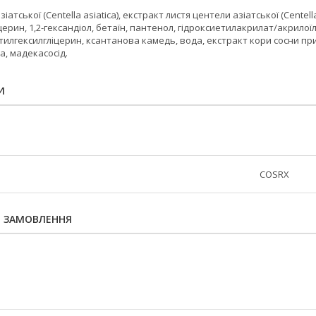
атської (Centella asiatica), екстракт листя центели азіатської (Centella
іцерин, 1,2-гександіол, бетаїн, пантенол, гідроксиетилакрилат/акрилої
етилгексилгліцерин, ксантанова камедь, вода, екстракт кори сосни прим
, мадекасосід.
И
COSRX
Я ЗАМОВЛЕННЯ