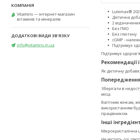
Lutemax® 202
Vitamins — інтернет-магазин
Дієтична доб
вітамінів та мінералів
2 відзначени
Без ГМО
Без глютену
cGMP - належ
info@vitamins.in.ua
Підтримує здо
Підтримує здоров'я
Рекомендації 
Як дієтичну добавк
Попередженн
Зберігати в недост
місці.
Вагітним жінкам, ж
використанням буд
працівником.
Інші інгредієн
Мікрокристалічна ц
Не містить сої, глю