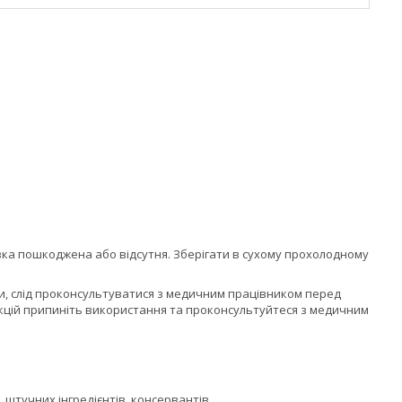
івка пошкоджена або відсутня. Зберігати в сухому прохолодному
ти, слід проконсультуватися з медичним працівником перед
кцій припиніть використання та проконсультуйтеся з медичним
, штучних інгредієнтів, консервантів.