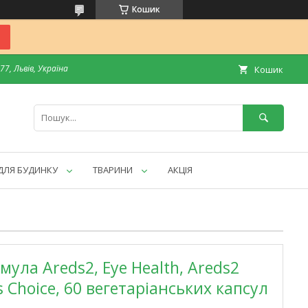
Кошик
7, Львів, Україна
Кошик
ДЛЯ БУДИНКУ
ТВАРИНИ
АКЦІЯ
мула Areds2, Eye Health, Areds2
s Choice, 60 вегетаріанських капсул