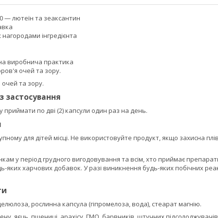
0 — лютеїн та зеаксантин
авка
х нагородами інгредієнта
на виробнича практика
ров'я очей та зору.
 очей та зору.
із застосування
у приймати по дві (2) капсули один раз на день.
я
упному для дітей місці. Не використовуйте продукт, якщо захисна пл
інкам у період грудного вигодовування та всім, хто приймає препара
ь-яких харчових добавок. У разі виникнення будь-яких побічних реа
ти
елюлоза, рослинна капсула (гіпромелоза, вода), стеарат магнію.
тену, яєць, пшениці, арахісу, ГМО, барвників, штучних підсолоджувачів