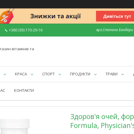
вул.Степана Бандери 7
+380 (93) 170-29-16
газин вітамінів та
КРАСА
СПОРТ
ПРОДУКТИ
ТРАВИ
НАС
КОНТАКТИ
Здоров'я очей, фор
Formula, Physician'