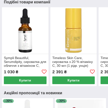
Подібні товари компанії
Sympli Beautiful,
Timeless Skin Care,
Time
Serumdipity, сироватка для
сироватка з 20 % вітаміну
сиро
обличчя з вітаміном C,
C, 30 мл (1 рідк. унція)
C, 3
30 мл (1 рідк. унція)
1 030
2 391
2 3
₴
₴
Купити
Купити
Акційні пропозиції та новинки
–39%
–39%