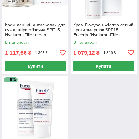
Крем денний антивіковий для
Крем Гіалурон-Філлер легкий
сухої шкіри обличчя SPF15,
проти зморшок SPF15
Hyaluron-Filler cream +
Eucerin (Hyaluron-Filler
Elastisity day anti-aging cream
Сream Light Anti-Wrinkle) 50
В наявності
В наявності
for dry skin,
мл
1 117,66
1 079,12
₴
₴
1 363 ₴
1 316 ₴
Купити
Купити
–18%