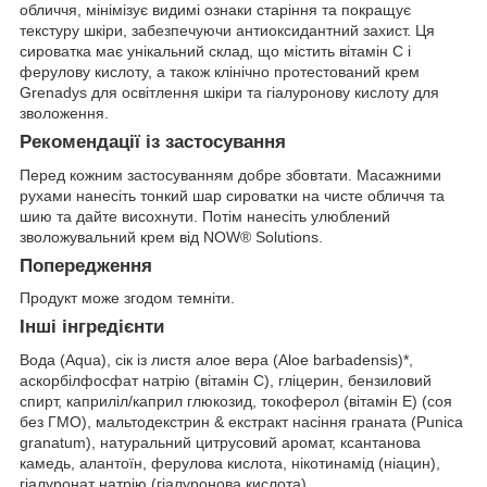
обличчя, мінімізує видимі ознаки старіння та покращує
текстуру шкіри, забезпечуючи антиоксидантний захист. Ця
сироватка має унікальний склад, що містить вітамін С і
ферулову кислоту, а також клінічно протестований крем
Grenadys для освітлення шкіри та гіалуронову кислоту для
зволоження.
Рекомендації із застосування
Перед кожним застосуванням добре збовтати. Масажними
рухами нанесіть тонкий шар сироватки на чисте обличчя та
шию та дайте висохнути. Потім нанесіть улюблений
зволожувальний крем від NOW® Solutions.
Попередження
Продукт може згодом темніти.
Інші інгредієнти
Вода (Aqua), сік із листя алое вера (Aloe barbadensis)*,
аскорбілфосфат натрію (вітамін C), гліцерин, бензиловий
спирт, каприліл/каприл глюкозид, токоферол (вітамін E) (соя
без ГМО), мальтодекстрин & екстракт насіння граната (Punica
granatum), натуральний цитрусовий аромат, ксантанова
камедь, алантоїн, ферулова кислота, нікотинамід (ніацин),
гіалуронат натрію (гіалуронова кислота).