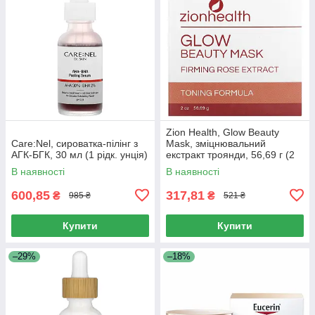
Zion Health, Glow Beauty
Care:Nel, сироватка-пілінг з
Mask, зміцнювальний
АГК-БГК, 30 мл (1 рідк. унція)
екстракт троянди, 56,69 г (2
унції)
В наявності
В наявності
600,85
317,81
₴
₴
985 ₴
521 ₴
Купити
Купити
–29%
–18%