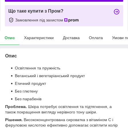
Що таке купити з Пром?
Замовлення під захистом
Опис
Характеристики
Доставка
Оплата
Умови п
Опис
Освітлення та пружність
Веганський і вегетаріанський продукт
Етичний продукт
Без глютену
Без парабенів
Проблема.
Шкіра потребує освітлення та підтягнення, а
також покращення вигляду нерівного тону шкіри.
Рішення.
Висококонцентрована сироватка з вітаміном C і
феруловою кислотою ефективно допомагає освітлити колір