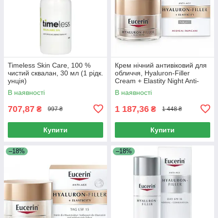
Timeless Skin Care, 100 %
Крем нічний антивіковий для
чистий сквалан, 30 мл (1 рідк.
обличчя, Hyaluron-Filler
унція)
Cream + Elastity Night Anti-
Aging for Face, Eucerin, 50 мл
В наявності
В наявності
707,87
1 187,36
₴
₴
997 ₴
1 448 ₴
Купити
Купити
–18%
–18%