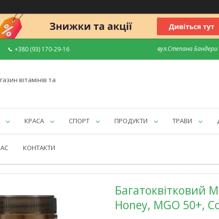
вул.Степана Бандери 7
+380 (93) 170-29-16
газин вітамінів та
КРАСА
СПОРТ
ПРОДУКТИ
ТРАВИ
НАС
КОНТАКТИ
Багатоквітковий Ма
Honey, MGO 50+, Co