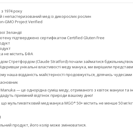
з 1974 року
 і непастеризований мед із дикорослих рослин
n-GMO Project Verified
вої Зеландії
лютену підтверджено сертифікатом Certified Gluten Free
одукт
одукт
а не містить БФА
лодом Стретфордом (Claude Stratford) почали займатися бджільництво
Відкривши унікальні властивості меду манука, ми вирішили представит
ому наша відданість майстерності продовжується, ділячись чудесами 
засновник
al Manuka — це однорідна суміш меду, отриманого з квіток мануки та ін
дадуть приємний відтінок природи вашому дню!
що мультиквітковий мед манука MGO* 50+ містить не менше 50 мг/кг 
я
льний продукт, його колір може змінюватися.