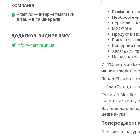
Бджільництво 
Vitamins — інтернет-магазин
Необроблений
вітамінів та мінералів
Сертифікат No
MGO* 50+
Продукт із Но
Відсутність г
info@vitamins.in.ua
Кошерний пр
Халяльний пр
Наша упаковк
У 1974 році ми з К
міцним здоров’ям. 
Понад 45 років пот
— Алан Буген, спів
Comvita™ Multiflor
ароматний смак до
Науково доведено, 
меді манука.
Попередженн
Оскільки це натура