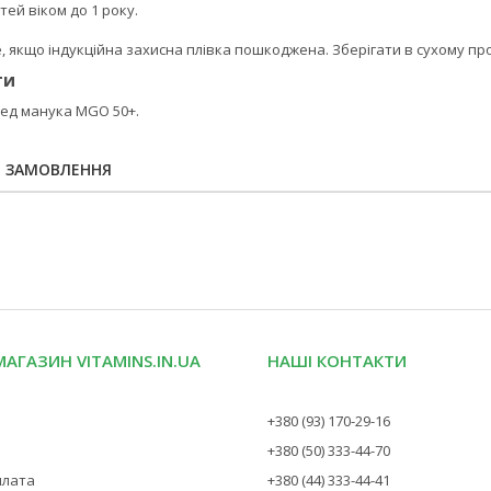
тей віком до 1 року.
 якщо індукційна захисна плівка пошкоджена. Зберігати в сухому про
ти
ед манука MGO 50+.
Я ЗАМОВЛЕННЯ
МАГАЗИН VITAMINS.IN.UA
НАШІ КОНТАКТИ
+380 (93) 170-29-16
+380 (50) 333-44-70
плата
+380 (44) 333-44-41