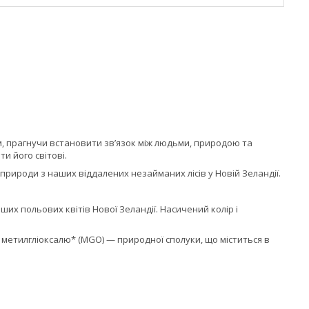
м, прагнучи встановити зв’язок між людьми, природою та
и його світові.
природи з наших віддалених незайманих лісів у Новій Зеландії.
ших польових квітів Нової Зеландії. Насичений колір і
метилгліоксалю* (MGO) — природної сполуки, що міститься в