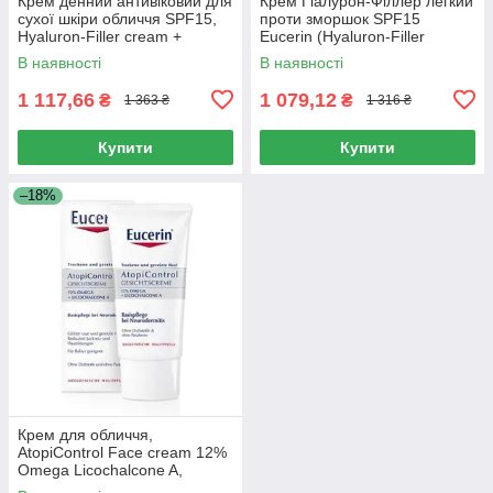
Крем денний антивіковий для
Крем Гіалурон-Філлер легкий
сухої шкіри обличчя SPF15,
проти зморшок SPF15
Hyaluron-Filler cream +
Eucerin (Hyaluron-Filler
Elastisity day anti-aging cream
Сream Light Anti-Wrinkle) 50
В наявності
В наявності
for dry skin,
мл
1 117,66
1 079,12
₴
₴
1 363 ₴
1 316 ₴
Купити
Купити
–18%
Крем для обличчя,
AtopiControl Face cream 12%
Omega Licochalcone A,
Сeramides, Eucerin, 50 мл