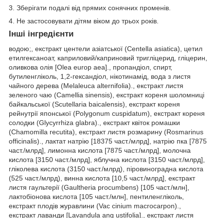
3. Зберігати подалі від прямих сонячних променів.
4. Не застосовувати дітям віком до трьох років.
Інші інгредієнти
водою;, екстракт центели азіатської (Centella asiatica), цетил
етилгексаноат, каприловий/каприновий тригліцерид, гліцерин,
оливкова олія [Olea europ aea]., пропандіол, спирт,
бутиленгліколь, 1,2-гександіол, нікотинамід, вода з листя
чайного дерева (Melaleuca alternifolia)., екстракт листя
зеленого чаю (Camellia sinensis), екстракт кореня шоломниці
байкальської (Scutellaria baicalensis), екстракт кореня
рейнутрії японської (Polygonum cuspidatum), екстракт кореня
солодки (Glycyrrhiza glabra)., екстракт квіток ромашки
(Chamomilla recutita), екстракт листя розмарину (Rosmarinus
officinalis)., лактат натрію [18375 част./млрд], натрію пка [7875
част./млрд], лимонна кислота [7875 част./млрд], молочна
кислота [3150 част./млрд], яблучна кислота [3150 част./млрд],
гліколева кислота (3150 част./млрд), піровиноградна кислота
(525 част./млрд), винна кислота [10,5 част./млрд], екстракт
листя гаультерії (Gaultheria procumbens) [105 част./млн],
лактобіонова кислота [105 част./млн], пентиленгліколь,
екстракт плодів журавлини (Vac cinium macrocarpon).,
екстракт лаванди [Lavandula ang ustifolia]., екстракт листя