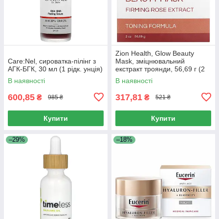
Zion Health, Glow Beauty
Care:Nel, сироватка-пілінг з
Mask, зміцнювальний
АГК-БГК, 30 мл (1 рідк. унція)
екстракт троянди, 56,69 г (2
унції)
В наявності
В наявності
600,85
317,81
₴
₴
985 ₴
521 ₴
Купити
Купити
–29%
–18%