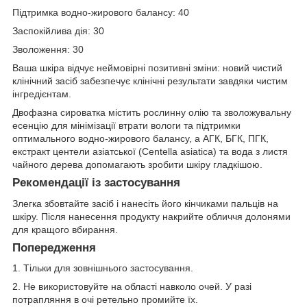
Підтримка водно-жирового балансу: 40
Заспокійлива дія: 30
Зволоження: 30
Ваша шкіра відчує неймовірні позитивні зміни: новий чистий
клінічний засіб забезпечує клінічні результати завдяки чистим
інгредієнтам.
Двофазна сироватка містить рослинну олію та зволожувальну
есенцію для мінімізації втрати вологи та підтримки
оптимального водно-жирового балансу, а АГК, БГК, ПГК,
екстракт центели азіатської (Centella asiatica) та вода з листя
чайного дерева допомагають зробити шкіру гладкішою.
Рекомендації із застосування
Злегка збовтайте засіб і нанесіть його кінчиками пальців на
шкіру. Після нанесення продукту накрийте обличчя долонями
для кращого вбирання.
Попередження
1. Тільки для зовнішнього застосування.
2. Не використовуйте на області навколо очей. У разі
потрапляння в очі ретельно промийте їх.