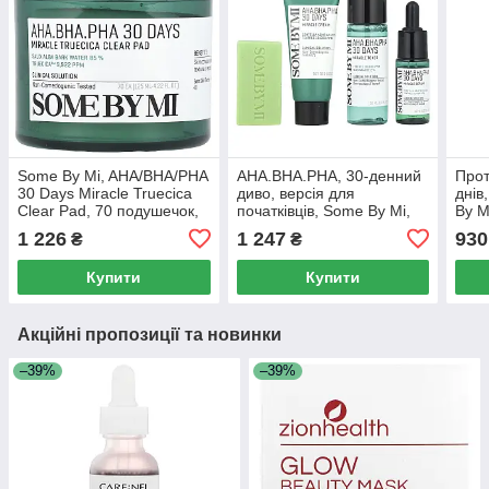
Some By Mi, AHA/BHA/PHA
AHA.BHA.PHA, 30-денний
Прот
30 Days Miracle Truecica
диво, версія для
днів
Clear Pad, 70 подушечок,
початківців, Some By Mi,
By M
4,22 рідких унції (125 мл)
набір з 4 предметів
1 226
1 247
930
₴
₴
Купити
Купити
Акційні пропозиції та новинки
–39%
–39%