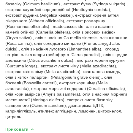
базиліку (Ocimum basilicum)., екстракт бузку (Syringa vulgaris).,
екстракт хаутюйнії серцеподібної (Houttuynia cordata),
екстракт дудника (Angelica keiskei), екстракт кореня алтея
лікарського (Althaea officinalis), екстракт розмарину
(Rosmarinus officinalis)., madecassos ide, олія з насіння
камелії олійної (Camellia oleifera), олія з рисових висівок
(Oryza sativa)., олія з насіння Ca mellia sinensis, олія шипшини
(Rosa canina), олія солодкого мигдалю (Prunus amygd alus
dulcis)., олія з насіння лугового (Limnanthes alba)., хлорид
натрію, олія з цедри грейпфрута [Citrus paradisi]., олія з цедри
апельсина (Citrus aurantium dulcis)., екстракт кореня куркуми
(Curcuma longa)., екстракт листя німу (Melia azadirachta),
екстракт квіток німу (Melia azadirachta), ксантанова камедь,
олія з квіток пеларгонії (Pelargonium grave olens)., олія
босвелії (Boswellia carterii), екстракт кори німу (Melia
azadirachta), екстракт морської водорості (Corallina officinalis),
олія кори аміриса (Amyris balsamifera), олія з насіння моринги
маслянистої (Moringa oleifera), екстракт листя базиліку
священного (Ocimum sanctum), двонатрієва ЕДТК,
каприлілгліколь, етилгексилгліцерин, лимонен, цитронелол,
цитраль.
Приховати