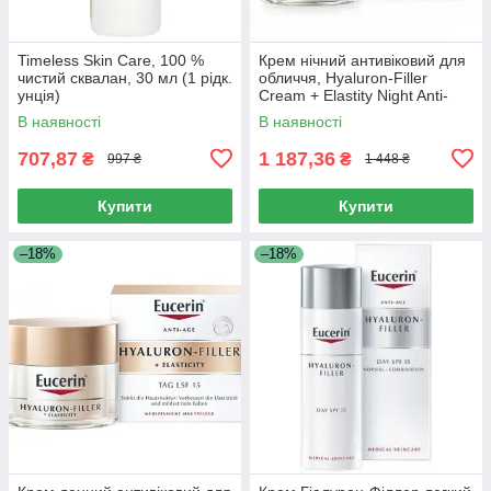
Timeless Skin Care, 100 %
Крем нічний антивіковий для
чистий сквалан, 30 мл (1 рідк.
обличчя, Hyaluron-Filler
унція)
Cream + Elastity Night Anti-
Aging for Face, Eucerin, 50 мл
В наявності
В наявності
707,87
1 187,36
₴
₴
997 ₴
1 448 ₴
Купити
Купити
–18%
–18%