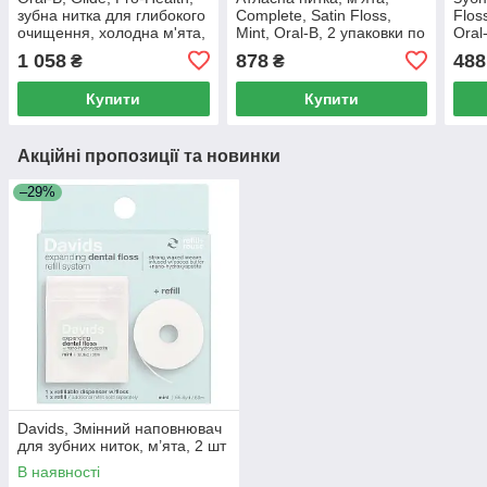
зубна нитка для глибокого
Complete, Satin Floss,
Flos
очищення, холодна м'ята,
Mint, Oral-B, 2 упаковки по
Oral
2 упаковки, 40 м (43,7
50 м (54,6 ярда) кожна
(54,
1 058
878
488
₴
₴
ярду) кожен
Купити
Купити
Акційні пропозиції та новинки
–29%
Davids, Змінний наповнювач
для зубних ниток, м’ята, 2 шт
В наявності