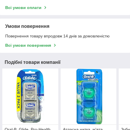
Всі умови оплати
Умови повернення
Повернення товару впродовж 14 днів за домовленістю
Всі умови повернення
Подібні товари компанії
Oral-B, Glide, Pro-Health,
Атласна нитка, м'ята,
Зубн