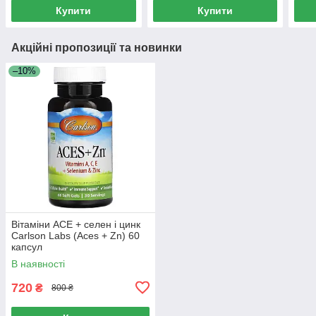
Купити
Купити
Акційні пропозиції та новинки
–10%
Вітаміни ACE + селен і цинк
Carlson Labs (Aces + Zn) 60
капсул
В наявності
720
₴
800 ₴