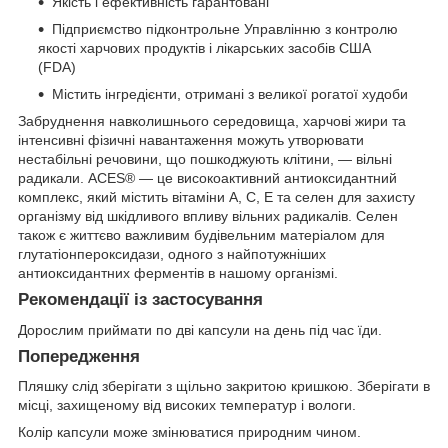
Якість і ефективність гарантовані
Підприємство підконтрольне Управлінню з контролю
якості харчових продуктів і лікарських засобів США
(FDA)
Містить інгредієнти, отримані з великої рогатої худоби
Забруднення навколишнього середовища, харчові жири та
інтенсивні фізичні навантаження можуть утворювати
нестабільні речовини, що пошкоджують клітини, — вільні
радикали. ACES® — це високоактивний антиоксидантний
комплекс, який містить вітаміни A, C, E та селен для захисту
організму від шкідливого впливу вільних радикалів. Селен
також є життєво важливим будівельним матеріалом для
глутатіонпероксидази, одного з найпотужніших
антиоксидантних ферментів в нашому організмі.
Рекомендації із застосування
Дорослим приймати по дві капсули на день під час їди.
Попередження
Пляшку слід зберігати з щільно закритою кришкою. Зберігати в
місці, захищеному від високих температур і вологи.
Колір капсули може змінюватися природним чином.