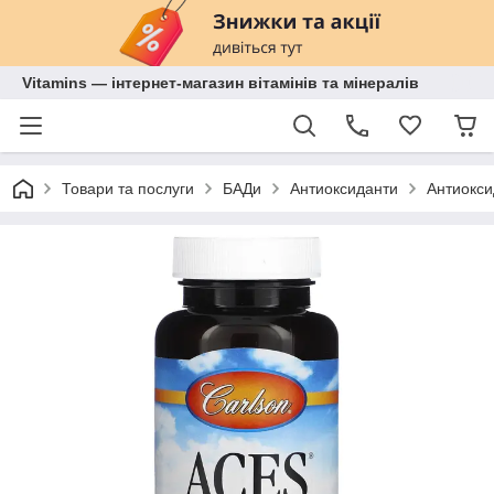
Vitamins — інтернет-магазин вітамінів та мінералів
Товари та послуги
БАДи
Антиоксиданти
Антиокси