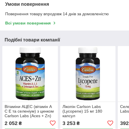
Умови повернення
Повернення товару впродовж 14 днів за домовленістю
Всі умови повернення
Подібні товари компанії
Вітаміни АЦЕС (вітамін А
Лікопін Carlson Labs
Селе
С Е та селеніум) з цинком
(Lycopene) 15 мг 180
Labs
Carlson Labs (Aces + Zn)
капсул
120 м'яких капсул
2 052
3 253
392
₴
₴