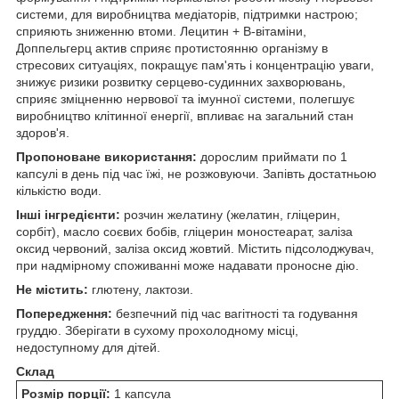
системи, для виробництва медіаторів, підтримки настрою;
сприяють зниженню втоми. Лецитин + В-вітаміни,
Доппельгерц актив сприяє протистоянню організму в
стресових ситуаціях, покращує пам'ять і концентрацію уваги,
знижує ризики розвитку серцево-судинних захворювань,
сприяє зміцненню нервової та імунної системи, полегшує
виробництво клітинної енергії, впливає на загальний стан
здоров'я.
Пропоноване використання:
дорослим приймати по 1
капсулі в день під час їжі, не розжовуючи. Запівть достатньою
кількістю води.
Інші інгредієнти:
розчин желатину (желатин, гліцерин,
сорбіт), масло соєвих бобів, гліцерин моностеарат, заліза
оксид червоний, заліза оксид жовтий. Містить підсолоджувач,
при надмірному споживанні може надавати проносне дію.
Не містить:
глютену, лактози.
Попередження:
безпечний під час вагітності та годування
груддю. Зберігати в сухому прохолодному місці,
недоступному для дітей.
Склад
Розмір порції:
1 капсула