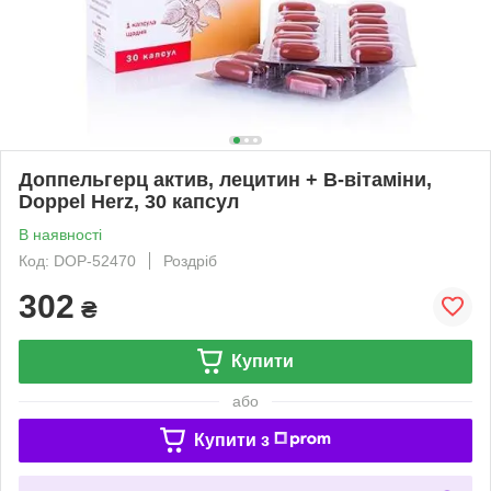
Доппельгерц актив, лецитин + В-вітаміни,
Doppel Herz, 30 капсул
В наявності
Код: DOP-52470
Роздріб
302
₴
Купити
або
Купити з