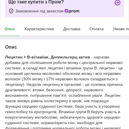
Що таке купити з Пром?
Замовлення під захистом
Опис
Характеристики
Доставка
Оплата
Умови п
Опис
Лецитин + В-вітаміни, Доппельгерц актив
- харчова
добавка для поліпшення роботи мозку і центральної нервової
системи, в складі якої лецитин і вітаміни групи В. лецитин - це
основний цеглинка мієлінової оболонки мозку і всіх нервових
волокон (30% мозку і 17% нервових волокон складаються з
лецитину). Недолік лецитину в організмі - це головна причина
дратівливості, втоми, безсоння, депресії, нервового
виснаження, погіршення пам'яті, ослаблення уваги. Лецитин
також знижує рівень холестерину в крові, ніж покращує
функцію серцево-судинної системи, бере участь в утворенні
гемоглобіну та еритроцитів. Вітаміни групи В беруть участь в
енергетичному метаболізмі, забезпечують здоров'я серцево-
судинної системи; нормалізують сон; необхідні для
формування і підтримки нормальної роботи мозку і нервової