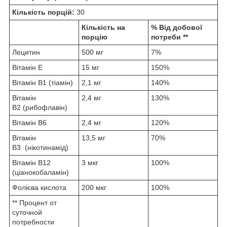
Кількість порцій:
30
Кількість на
% Від добової
порцію
потреби **
Лецитин
500 мг
7%
Вітамін Е
15 мг
150%
Вітамін В1 (тіамін)
2,1 мг
140%
Вітамін
2,4 мг
130%
В2 (рибофлавін)
Вітамін В6
2,4 мг
120%
Вітамін
13,5 мг
70%
В3 (нікотинамід)
Вітамін В12
3 мкг
100%
(ціанокобаламін)
Фолієва кислота
200 мкг
100%
** Процент от
суточной
потребности