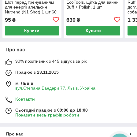
Шот перед тренуванням
EcoTools, щітка для ванни
Ruff
для енергії апельсин
Buff + Polish, 1 шт
догл
Nutrend (N1 Shot) 1 шт 60
соба
мл
щітк
95
630
1 3
₴
₴
стри
Купити
Купити
Про нас
90% позитивних з 445 відгуків за рік
Працює з 23.11.2015
м. Львів
вул.Степана Бандери 77, Львів, Україна
Контакти
Сьогодні працює з 09:00 до 18:00
Показати весь графік роботи
Про нас