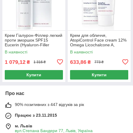
Крем Гіалурон-Філлер легкий
Крем для обличчя,
проти зморшок SPF15
AtopiControl Face cream 12%
Eucerin (Hyaluron-Filler
Omega Licochalcone A,
Сream Light Anti-Wrinkle) 50
Сeramides, Eucerin, 50 мл
В наявності
В наявності
мл
1 079,12
633,86
₴
₴
1 316 ₴
773 ₴
Купити
Купити
Про нас
90% позитивних з 447 відгуків за рік
Працює з 23.11.2015
м. Львів
вул.Степана Бандери 77, Львів, Україна