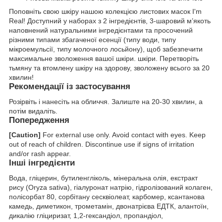
Поповніть свою шкіру нашою колекцією листових масок I'm
Real! Доступний у наборах з 2 інгредієнтів, 3-шаровий м’якоть
наповнений натуральними інгредієнтами та просочений
різними типами збагаченої есенції (типу води, типу
мікроемульсії, типу молочного лосьйону), щоб забезпечити
максимальне зволоження вашої шкіри. шкіри. Перетворіть
тьмяну та втомлену шкіру на здорову, зволожену всього за 20
хвилин!
Рекомендації із застосування
Розірвіть і нанесіть на обличчя. Залиште на 20-30 хвилин, а
потім видаліть.
Попередження
[Caution]
For external use only. Avoid contact with eyes. Keep
out of reach of children. Discontinue use if signs of irritation
and/or rash appear.
Інші інгредієнти
Вода, гліцерин, бутиленгліколь, мінеральна олія, екстракт
рису (Oryza sativa), гіалуронат натрію, гідролізований колаген,
полісорбат 80, сорбітану сесквіолеат, карбомер, ксантанова
камедь, диметикон, трометамін, двонатрієва ЕДТК, алантоїн,
дикалію гліциризат, 1,2-гександіол, пропандіол,