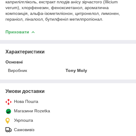
каприлілгліколь, екстракт плодів анісу зірчастого (Illicium
verum), хлорфенезин, феноксиетанол, ароматична
композиція, альфа-ізометиліонон, цитронелол, лимонен,
гераніол, ліналоол, бутилфеніл метилпропіонал.
Приховати
Характеристики
Основні
Виробник
Tony Moly
Умови доставки
Нова Пошта
Магазини Rozetka
Укрпошта
Самовивіз