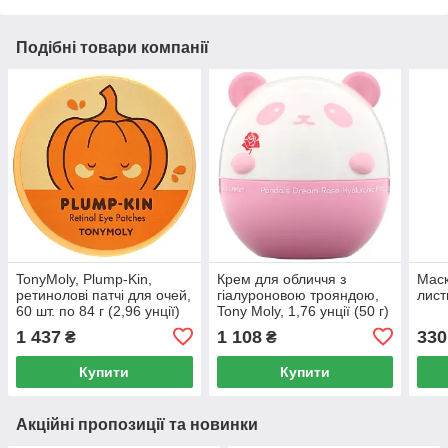
Подібні товари компанії
TonyMoly, Plump-Kin,
Крем для обличчя з
Маск
ретинолові патчі для очей,
гіалуроновою трояндою,
листи
60 шт. по 84 г (2,96 унції)
Tony Moly, 1,76 унції (50 г)
1 437
1 108
330
₴
₴
Купити
Купити
Акційні пропозиції та новинки