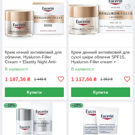
Крем нічний антивіковий для
Крем денний антивіковий для
обличчя, Hyaluron-Filler
сухої шкіри обличчя SPF15,
Cream + Elastity Night Anti-
Hyaluron-Filler cream +
Aging for Face, Eucerin, 50 мл
Elastisity day anti-aging cream
В наявності
В наявності
for dry skin,
1 187,36
1 117,66
₴
₴
1 448 ₴
1 363 ₴
Купити
Купити
–18%
–18%