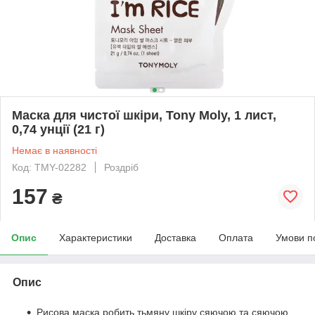
Маска для чистої шкіри, Tony Moly, 1 лист,
0,74 унції (21 г)
Немає в наявності
Код: TMY-02282
Роздріб
157
₴
Опис
Характеристики
Доставка
Оплата
Умови п
Опис
Рисова маска робить тьмяну шкіру сяючою та сяючою