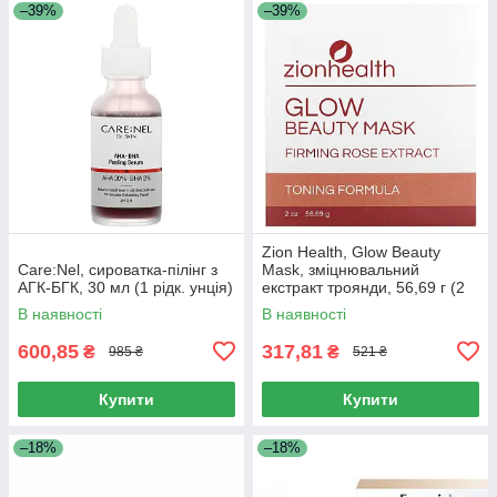
–39%
–39%
Zion Health, Glow Beauty
Care:Nel, сироватка-пілінг з
Mask, зміцнювальний
АГК-БГК, 30 мл (1 рідк. унція)
екстракт троянди, 56,69 г (2
унції)
В наявності
В наявності
600,85
317,81
₴
₴
985 ₴
521 ₴
Купити
Купити
–18%
–18%