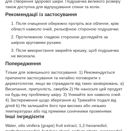
для створення здорової шкіри. Подушечка великого розміру
також доступна для відлущування спини та колін.
Рекомендації із застосування
Після очищення обережно протріть все обличчя, крім
області навколо очей, рельєфною стороною подушечки.
Протилежною гладкою стороною доглядайте за
шкірою круговими рухами.
Після використання закрийте кришку, щоб подушечка
не висихала.
Попередження
Тільки для зовнішнього застосування. 1) Рекомендується
припинити застосування та негайно поговорити з
дерматологом, якщо ви страждаєте від таких захворювань. a)
Висипання, припухлість, свербіж 2) Не наносьте цей продукт
на будь-яку проблемну шкіру. 3) Уникайте зон навколо очей.
4) Застереження щодо зберігання a) Тримайте подалі від
дітей b) Не залишайте його при високих або низьких
температурах або під прямими сонячними променями.
Інші інгредієнти
Water, vitis vinifera (grape) fruit extract, 1,2-hexanediol,