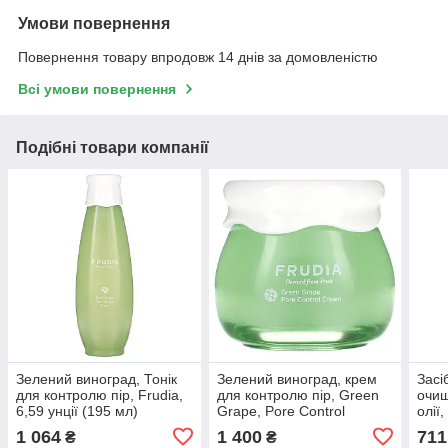
Умови повернення
Повернення товару впродовж 14 днів за домовленістю
Всі умови повернення
Подібні товари компанії
Зелений виноград, Тонік
Зелений виноград, крем
Засі
для контролю пір, Frudia,
для контролю пір, Green
очищ
6,59 унції (195 мл)
Grape, Pore Control
олії
Cream, Frudia, 1,94 унції
(177
1 064
1 400
711
₴
₴
(55 г)