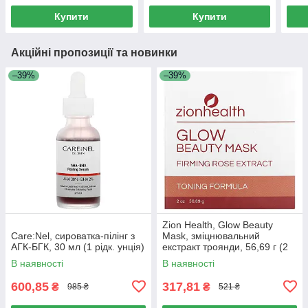
Купити
Купити
Акційні пропозиції та новинки
–39%
–39%
Zion Health, Glow Beauty
Care:Nel, сироватка-пілінг з
Mask, зміцнювальний
АГК-БГК, 30 мл (1 рідк. унція)
екстракт троянди, 56,69 г (2
унції)
В наявності
В наявності
600,85
317,81
₴
₴
985 ₴
521 ₴