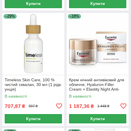
Купити
Купити
–29%
–18%
Timeless Skin Care, 100 %
Крем нічний антивіковий для
чистий сквалан, 30 мл (1 рідк.
обличчя, Hyaluron-Filler
унція)
Cream + Elastity Night Anti-
Aging for Face, Eucerin, 50 мл
В наявності
В наявності
707,87
1 187,36
₴
₴
997 ₴
1 448 ₴
Купити
Купити