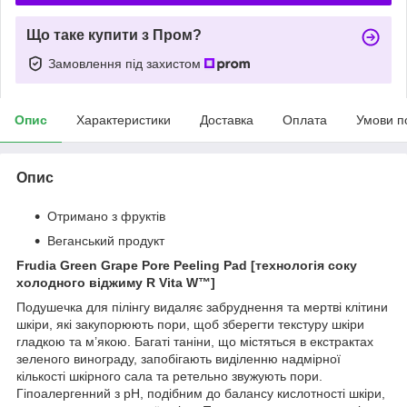
Що таке купити з Пром?
Замовлення під захистом
Опис
Характеристики
Доставка
Оплата
Умови п
Опис
Отримано з фруктів
Веганський продукт
Frudia Green Grape Pore Peeling Pad [технологія соку
холодного віджиму R Vita W™]
Подушечка для пілінгу видаляє забруднення та мертві клітини
шкіри, які закупорюють пори, щоб зберегти текстуру шкіри
гладкою та м’якою. Багаті таніни, що містяться в екстрактах
зеленого винограду, запобігають виділенню надмірної
кількості шкірного сала та ретельно звужують пори.
Гіпоалергенний з рН, подібним до балансу кислотності шкіри,