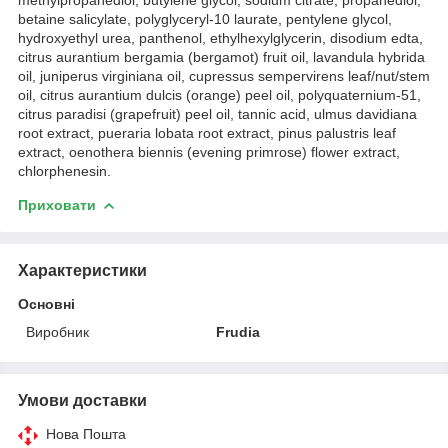
methylpropanediol, butylene glycol, sodium citrate, propanediol,
betaine salicylate, polyglyceryl-10 laurate, pentylene glycol,
hydroxyethyl urea, panthenol, ethylhexylglycerin, disodium edta,
citrus aurantium bergamia (bergamot) fruit oil, lavandula hybrida
oil, juniperus virginiana oil, cupressus sempervirens leaf/nut/stem
oil, citrus aurantium dulcis (orange) peel oil, polyquaternium-51,
citrus paradisi (grapefruit) peel oil, tannic acid, ulmus davidiana
root extract, pueraria lobata root extract, pinus palustris leaf
extract, oenothera biennis (evening primrose) flower extract,
chlorphenesin.
Приховати
Характеристики
Основні
Виробник
Frudia
Умови доставки
Нова Пошта