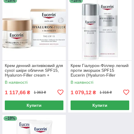
–18%
–18%
Крем денний антивіковий для
Крем Гіалурон-Філлер легкий
сухої шкіри обличчя SPF15,
проти зморшок SPF15
Hyaluron-Filler cream +
Eucerin (Hyaluron-Filler
Elastisity day anti-aging cream
Сream Light Anti-Wrinkle) 50
В наявності
В наявності
for dry skin,
мл
1 117,66
1 079,12
₴
₴
1 363 ₴
1 316 ₴
Купити
Купити
–18%