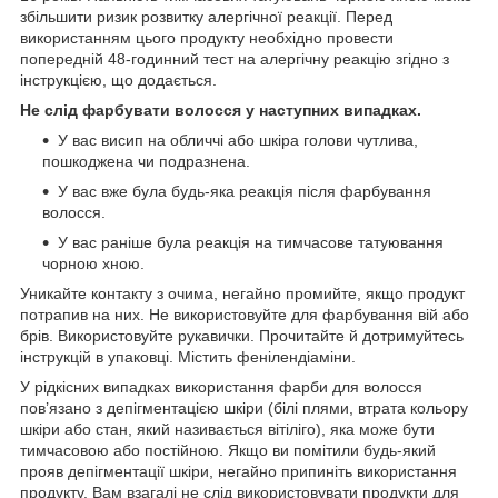
збільшити ризик розвитку алергічної реакції. Перед
використанням цього продукту необхідно провести
попередній 48-годинний тест на алергічну реакцію згідно з
інструкцією, що додається.
Не слід фарбувати волосся у наступних випадках.
У вас висип на обличчі або шкіра голови чутлива,
пошкоджена чи подразнена.
У вас вже була будь-яка реакція після фарбування
волосся.
У вас раніше була реакція на тимчасове татуювання
чорною хною.
Уникайте контакту з очима, негайно промийте, якщо продукт
потрапив на них. Не використовуйте для фарбування вій або
брів. Використовуйте рукавички. Прочитайте й дотримуйтесь
інструкцій в упаковці. Містить фенілендіаміни.
У рідкісних випадках використання фарби для волосся
пов’язано з депігментацією шкіри (білі плями, втрата кольору
шкіри або стан, який називається вітіліго), яка може бути
тимчасовою або постійною. Якщо ви помітили будь-який
прояв депігментації шкіри, негайно припиніть використання
продукту. Вам взагалі не слід використовувати продукти для