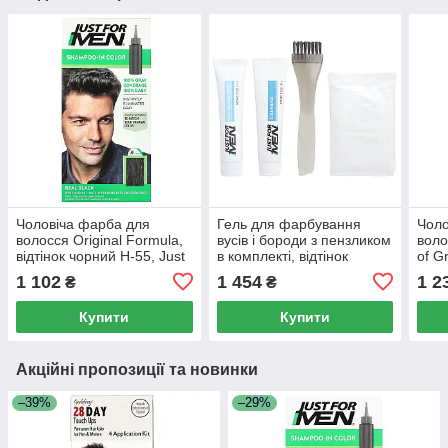
Чоловіча фарба для
Гель для фарбування
Чоло
волосся Original Formula,
вусів і бороди з пензликом
воло
відтінок чорний H-55, Just
в комплекті, відтінок
of Gr
for Men, одноразовий
темно-коричневий M-40,
кори
1 102
1 454
1 2
₴
₴
комплект
Mustache & Beard, Just for
Men,
Men, 2 шт.
Купити
Купити
Акційні пропозиції та новинки
–39%
–29%