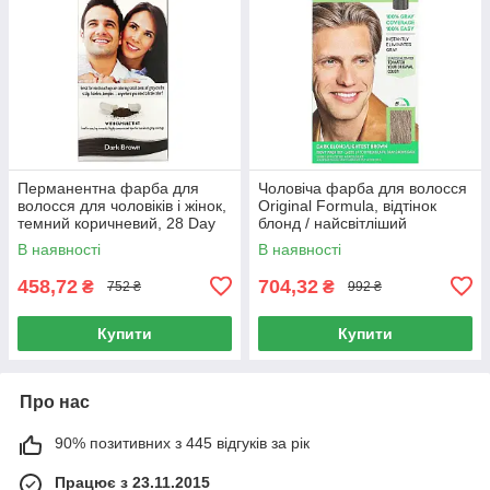
Перманентна фарба для
Чоловіча фарба для волосся
волосся для чоловіків і жінок,
Original Formula, відтінок
темний коричневий, 28 Day
блонд / найсвітліший
Touch Ups, Medium Brown,
коричневий H-15, Just for
В наявності
В наявності
Godefroy, 4 предмета в
Men, одноразовий комплект
458,72
704,32
₴
₴
752 ₴
992 ₴
Купити
Купити
Про нас
90% позитивних з 445 відгуків за рік
Працює з 23.11.2015