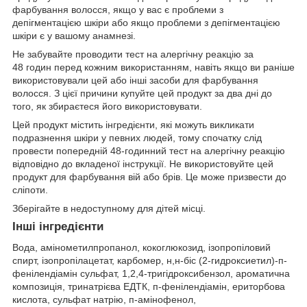
фарбування волосся, якщо у вас є проблеми з
депігментацією шкіри або якщо проблеми з депігментацією
шкіри є у вашому анамнезі.
Не забувайте проводити тест на алергічну реакцію за
48 годин перед кожним використанням, навіть якщо ви раніше
використовували цей або інші засоби для фарбування
волосся. З цієї причини купуйте цей продукт за два дні до
того, як збираєтеся його використовувати.
Цей продукт містить інгредієнти, які можуть викликати
подразнення шкіри у певних людей, тому спочатку слід
провести попередній 48-годинний тест на алергічну реакцію
відповідно до вкладеної інструкції. Не використовуйте цей
продукт для фарбування вій або брів. Це може призвести до
сліпоти.
Зберігайте в недоступному для дітей місці.
Інші інгредієнти
Вода, амінометилпропанол, кокоглюкозид, ізопропіловий
спирт, ізопропілацетат, карбомер, н,н-біс (2-гидроксиетил)-п-
фенілендіамін сульфат, 1,2,4-тригідроксибензол, ароматична
композиція, тринатрієва ЕДТК, п-фенілендіамін, ериторбова
кислота, сульфат натрію, п-амінофенол,