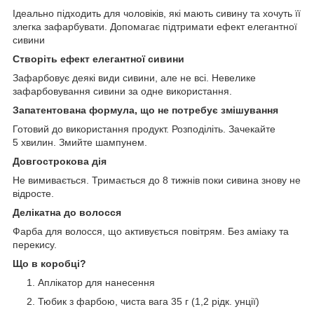
Ідеально підходить для чоловіків, які мають сивину та хочуть її
злегка зафарбувати. Допомагає підтримати ефект елегантної
сивини
Створіть ефект елегантної сивини
Зафарбовує деякі види сивини, але не всі. Невелике
зафарбовування сивини за одне використання.
Запатентована формула, що не потребує змішування
Готовий до використання продукт. Розподіліть. Зачекайте
5 хвилин. Змийте шампунем.
Довгострокова дія
Не вимивається. Тримається до 8 тижнів поки сивина знову не
відросте.
Делікатна до волосся
Фарба для волосся, що активується повітрям. Без аміаку та
перекису.
Що в коробці?
Аплікатор для нанесення
Тюбик з фарбою, чиста вага 35 г (1,2 рідк. унції)