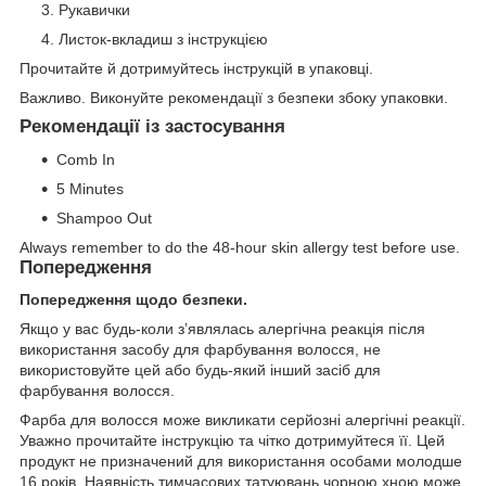
Рукавички
Листок-вкладиш з інструкцією
Прочитайте й дотримуйтесь інструкцій в упаковці.
Важливо. Виконуйте рекомендації з безпеки збоку упаковки.
Рекомендації із застосування
Comb In
5 Minutes
Shampoo Out
Always remember to do the 48-hour skin allergy test before use.
Попередження
Попередження щодо безпеки.
Якщо у вас будь-коли з’являлась алергічна реакція після
використання засобу для фарбування волосся, не
використовуйте цей або будь-який інший засіб для
фарбування волосся.
Фарба для волосся може викликати серйозні алергічні реакції.
Уважно прочитайте інструкцію та чітко дотримуйтеся її. Цей
продукт не призначений для використання особами молодше
16 років. Наявність тимчасових татуювань чорною хною може