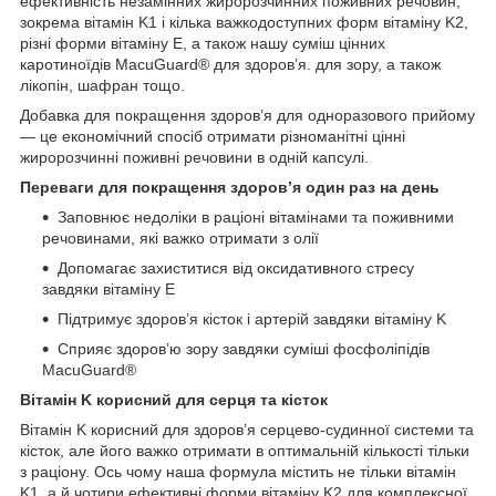
ефективність незамінних жиророзчинних поживних речовин,
зокрема вітамін K1 і кілька важкодоступних форм вітаміну K2,
різні форми вітаміну E, а також нашу суміш цінних
каротиноїдів MacuGuard® для здоров’я. для зору, а також
лікопін, шафран тощо.
Добавка для покращення здоров’я для одноразового прийому
— це економічний спосіб отримати різноманітні цінні
жиророзчинні поживні речовини в одній капсулі.
Переваги для покращення здоров’я один раз на день
Заповнює недоліки в раціоні вітамінами та поживними
речовинами, які важко отримати з олії
Допомагає захиститися від оксидативного стресу
завдяки вітаміну E
Підтримує здоров’я кісток і артерій завдяки вітаміну K
Сприяє здоров’ю зору завдяки суміші фосфоліпідів
MacuGuard®
Вітамін K корисний для серця та кісток
Вітамін K корисний для здоров’я серцево-судинної системи та
кісток, але його важко отримати в оптимальній кількості тільки
з раціону. Ось чому наша формула містить не тільки вітамін
K1, а й чотири ефективні форми вітаміну K2 для комплексної