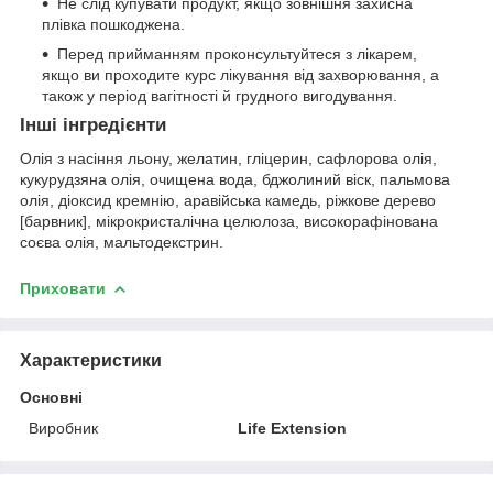
Не слід купувати продукт, якщо зовнішня захисна
плівка пошкоджена.
Перед прийманням проконсультуйтеся з лікарем,
якщо ви проходите курс лікування від захворювання, а
також у період вагітності й грудного вигодування.
Інші інгредієнти
Олія з насіння льону, желатин, гліцерин, сафлорова олія,
кукурудзяна олія, очищена вода, бджолиний віск, пальмова
олія, діоксид кремнію, аравійська камедь, ріжкове дерево
[барвник], мікрокристалічна целюлоза, високорафінована
соєва олія, мальтодекстрин.
Приховати
Характеристики
Основні
Виробник
Life Extension