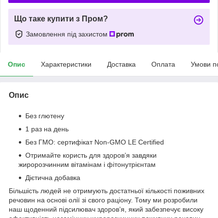
Що таке купити з Пром?
Замовлення під захистом
Опис
Характеристики
Доставка
Оплата
Умови п
Опис
Без глютену
1 раз на день
Без ГМО: сертифікат Non-GMO LE Certified
Отримайте користь для здоров’я завдяки
жиророзчинним вітамінам і фітонутрієнтам
Дієтична добавка
Більшість людей не отримують достатньої кількості поживних
речовин на основі олії зі свого раціону. Тому ми розробили
наш щоденний підсилювач здоров’я, який забезпечує високу