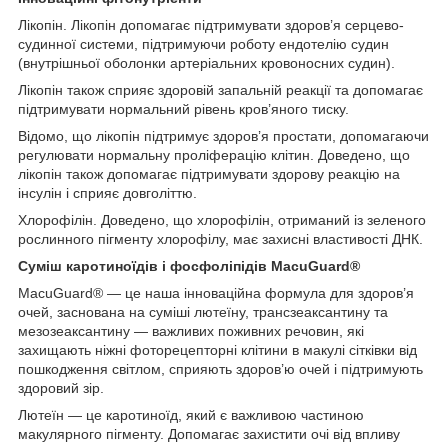
Лікопін. Лікопін допомагає підтримувати здоров’я серцево-
судинної системи, підтримуючи роботу ендотелію судин
(внутрішньої оболонки артеріальних кровоносних судин).
Лікопін також сприяє здоровій запальній реакції та допомагає
підтримувати нормальний рівень кров’яного тиску.
Відомо, що лікопін підтримує здоров’я простати, допомагаючи
регулювати нормальну проліферацію клітин. Доведено, що
лікопін також допомагає підтримувати здорову реакцію на
інсулін і сприяє довголіттю.
Хлорофілін. Доведено, що хлорофілін, отриманий із зеленого
рослинного пігменту хлорофілу, має захисні властивості ДНК.
Суміш каротиноїдів і фосфоліпідів MacuGuard®
MacuGuard® — це наша інноваційна формула для здоров’я
очей, заснована на суміші лютеїну, трансзеаксантину та
мезозеаксантину — важливих поживних речовин, які
захищають ніжні фоторецепторні клітини в макулі сітківки від
пошкодження світлом, сприяють здоров’ю очей і підтримують
здоровий зір.
Лютеїн — це каротиноїд, який є важливою частиною
макулярного пігменту. Допомагає захистити очі від впливу