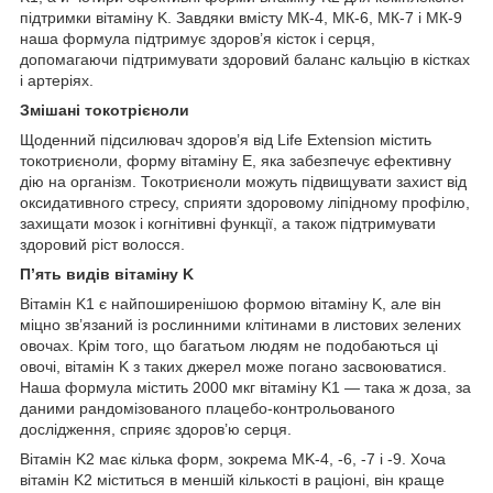
підтримки вітаміну K. Завдяки вмісту МК-4, МК-6, МК-7 і МК-9
наша формула підтримує здоров’я кісток і серця,
допомагаючи підтримувати здоровий баланс кальцію в кістках
і артеріях.
Змішані токотрієноли
Щоденний підсилювач здоров’я від Life Extension містить
токотриєноли, форму вітаміну E, яка забезпечує ефективну
дію на організм. Токотриєноли можуть підвищувати захист від
оксидативного стресу, сприяти здоровому ліпідному профілю,
захищати мозок і когнітивні функції, а також підтримувати
здоровий ріст волосся.
П’ять видів вітаміну K
Вітамін K1 є найпоширенішою формою вітаміну K, але він
міцно зв’язаний із рослинними клітинами в листових зелених
овочах. Крім того, що багатьом людям не подобаються ці
овочі, вітамін K з таких джерел може погано засвоюватися.
Наша формула містить 2000 мкг вітаміну K1 — така ж доза, за
даними рандомізованого плацебо-контрольованого
дослідження, сприяє здоров’ю серця.
Вітамін K2 має кілька форм, зокрема MK-4, -6, -7 і -9. Хоча
вітамін K2 міститься в меншій кількості в раціоні, він краще