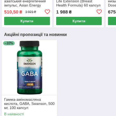
азіатський енергетичний
Life Extension (Breast
низь
імпульс, Asian Energy
Health Formula) 60 капсул
Dose
Boost, Life Extension, 30
Exte
510,50
1 988
675
₴
₴
1 021 ₴
рослинних капсул
м'як
капс
Купити
Купити
Акційні пропозиції та новинки
–10%
Гамма-аміномасляна
кислота, GABA, Swanson, 500
мг, 100 капсул
В наявності