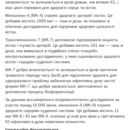
засвоюється та залишається в крові довше, ніж вітамін K1, і
має цінні переваги для здоров’я серця та кісток.
Менахінон-4 (MK-4) сприяє здоров’ю артерій і кісток. Ця
добавка містить 1500 мкг — така ж доза, як показано в
клінічних дослідженнях для підтримки здорової щільності
кісток.
Трансменахінон-7 (МК-7) допомагає підтримувати міцність
кісток і гнучкість артерій. Ця добавка містить 181 мкг — така ж
доза, яка вивчалася в подвійних сліпих плацебо-
контрольованих дослідженнях, у яких оцінювалося здоров’я
кісток і серцево-судинної системи.
MK-7 добре всмоктується та залишається в крові протягом
тривалого періоду часу.Засіб для підсилення здоров’я для
одноразового прийому забезпечує ефективну дозу чистої
форми MK-7, що добре засвоюється, виготовленої за
допомогою процесу біоферментації.
За даними восьмирічного епідеміологічного дослідження за
участю понад 16 000 жінок, менахінон-9 (MK-9) сприяє
здоров’ю серцево-судинної системи. Ця добавка містить 11
мкг МК-6 і 43 мкг МК-9, оскільки ці нові рок-зірки у світі вітаміну
К2 ефективні в дуже невеликих кількостях.
Інноваційні фітонутрієнти