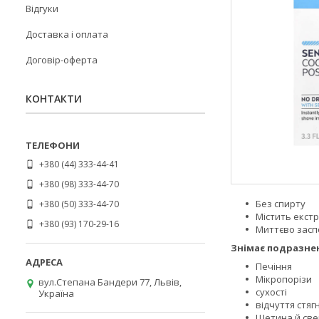
Відгуки
Доставка і оплата
Договір-оферта
КОНТАКТИ
+380 (44) 333-44-41
+380 (98) 333-44-70
Без спирту
+380 (50) 333-44-70
Містить екст
+380 (93) 170-29-16
Миттєво заспо
Знімає подразнен
Печіння
Мікропорізи
вул.Степана Бандери 77, Львів,
сухості
Україна
відчуття стяг
Щетина й све