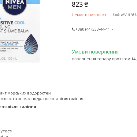
823 ₴
Немає в наявності
Код:
NIV-0161
+380 (44) 333-44-41
повернення товару протягом 14 
ракт морських водоростей
коює та знімає подразнення після гоління
ня після гоління
нутості
рбіж