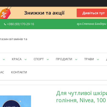
вул.Степана Бандери 7
+380 (93) 170-29-16
газин вітамінів та
КРАСА
СПОРТ
ПРОДУКТИ
ТРАВИ
НАС
КОНТАКТИ
Для чутливої ​​шк
гоління, Nivea, 100