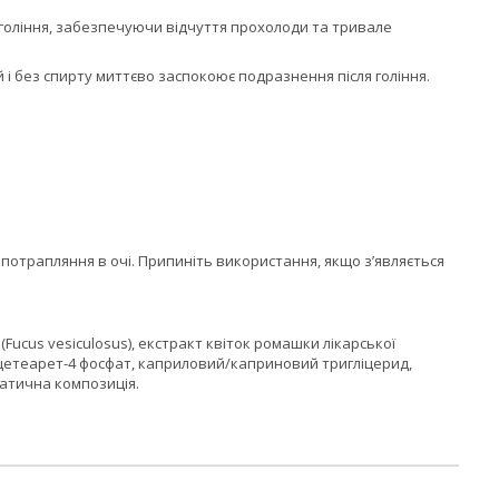
гоління, забезпечуючи відчуття прохолоди та тривале
і без спирту миттєво заспокоює подразнення після гоління.
 потрапляння в очі. Припиніть використання, якщо з’являється
Fucus vesiculosus), екстракт квіток ромашки лікарської
 трицетеарет-4 фосфат, каприловий/каприновий тригліцерид,
матична композиція.