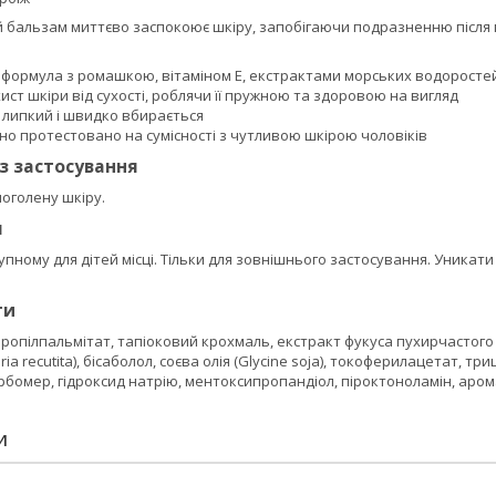
 бальзам миттєво заспокоює шкіру, запобігаючи подразненню після 
формула з ромашкою, вітаміном E, екстрактами морських водоростей 
ист шкіри від сухості, роблячи її пружною та здоровою на вигляд
 липкий і швидко вбирається
но протестовано на сумісності з чутливою шкірою чоловіків
із застосування
поголену шкіру.
я
упному для дітей місці. Тільки для зовнішнього застосування. Уникати
ти
опропілпальмітат, тапіоковий крохмаль, екстракт фукуса пухирчастого (
ria recutita), бісаболол, соєва олія (Glycine soja), токоферилацетат,
рбомер, гідроксид натрію, ментоксипропандіол, піроктоноламін, аро
И