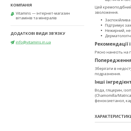
Цей кремоподібний
зволоження.
Vitamins — інтернет-магазин
вітамінів та мінералів
Заспокійлива 
Підтримує зах
Нежирний, не
Дерматологіч
info@vitamins.in.ua
Рекомендації 
Рясно нанесіть на 
Попередженн
Зберігати в недост
подразнення.
Інші інгредієн
Вода, гліцерин, із
(Chamomilla/Matrica
феноксиетанол, ка
ХАРАКТЕРИСТИК