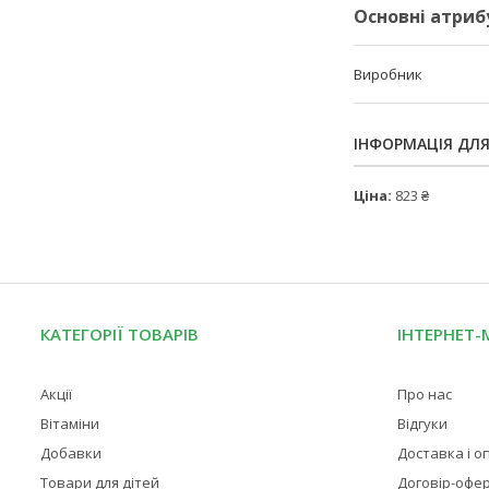
Основні атриб
Виробник
ІНФОРМАЦІЯ ДЛ
Ціна:
823 ₴
КАТЕГОРІЇ ТОВАРІВ
ІНТЕРНЕТ-
Акції
Про нас
Вітаміни
Відгуки
Добавки
Доставка і о
Товари для дітей
Договір-офе