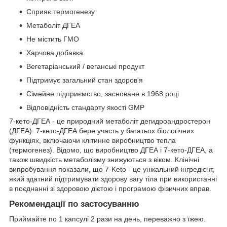
Сприяє термогенезу
Метаболіт ДГЕА
Не містить ГМО
Харчова добавка
Вегетаріанський / веганські продукт
Підтримує загальний стан здоров'я
Сімейне підприємство, засноване в 1968 році
Відповідність стандарту якості GMP
7-кето-ДГЕА - це природний метаболіт дегидроандростерон
(ДГЕА). 7-кето-ДГЕА бере участь у багатьох біологічних
функціях, включаючи клітинне виробництво тепла
(термогенез). Відомо, що виробництво ДГЕА і 7-кето-ДГЕА, а
також швидкість метаболізму знижуються з віком. Клінічні
випробування показали, що 7-Keto - це унікальний інгредієнт,
який здатний підтримувати здорову вагу тіла при використанні
в поєднанні зі здоровою дієтою і програмою фізичних вправ.
Рекомендації по застосуванню
Приймайте по 1 капсулі 2 рази на день, переважно з їжею.