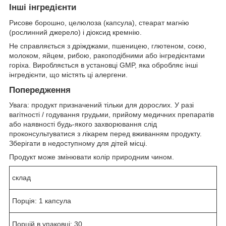
Інші інгредієнти
Рисове борошно, целюлоза (капсула), стеарат магнію
(рослинний джерело) і діоксид кремнію.
Не справляється з дріжджами, пшеницею, глютеном, соєю,
молоком, яйцем, рибою, ракоподібними або інгредієнтами
горіха. Виробляється в установці GMP, яка обробляє інші
інгредієнти, що містять ці алергени.
Попередження
Увага: продукт призначений тільки для дорослих. У разі
вагітності / годування грудьми, прийому медичних препаратів
або наявності будь-якого захворювання слід
проконсультуватися з лікарем перед вживанням продукту.
Зберігати в недоступному для дітей місці.
Продукт може змінювати колір природним чином.
склад
Порція: 1 капсула
Порцій в упаковці: 30