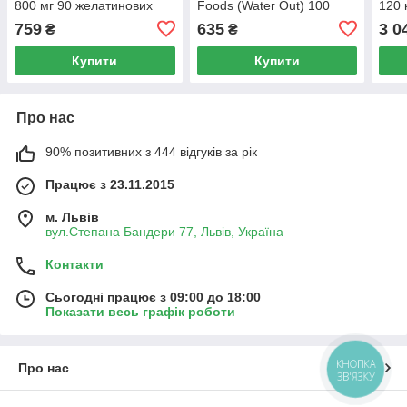
800 мг 90 желатинових
Foods (Water Out) 100
120 
капсул
вегетаріанських капсул
759
635
3 0
₴
₴
Купити
Купити
Про нас
90% позитивних з 444 відгуків за рік
Працює з 23.11.2015
м. Львів
вул.Степана Бандери 77, Львів, Україна
Контакти
Сьогодні працює з 09:00 до 18:00
Показати весь графік роботи
КНОПКА
Про нас
ЗВ'ЯЗКУ