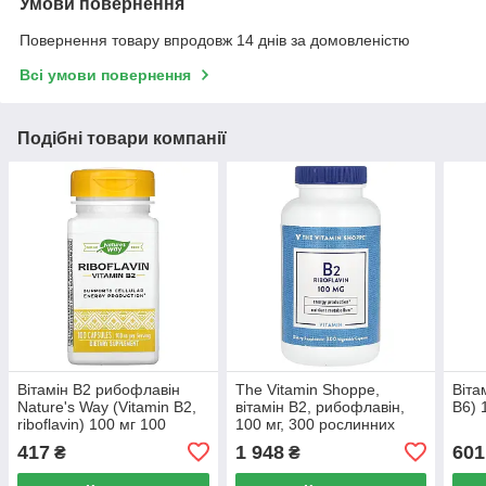
Умови повернення
Повернення товару впродовж 14 днів за домовленістю
Всі умови повернення
Подібні товари компанії
Вітамін B2 рибофлавін
The Vitamin Shoppe,
Віта
Nature's Way (Vitamin B2,
вітамін B2, рибофлавін,
B6) 
riboflavin) 100 мг 100
100 мг, 300 рослинних
капсул
капсул
417
1 948
601
₴
₴