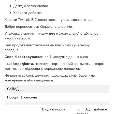
Дріжджі безкоштовно
Харчова добавка
Кришки Twinlab B-2 легко проковтують і засвоюються.
Добре переноситься більшістю алергіків.
Упаковка в скляну пляшку для максимальної стабільності,
якості і свіжості.
Цей продукт виготовлений на власному сучасному
обладнанні.
Спосіб застосування:
по 1 капсулі в день з їжею.
Інші інгредієнти:
желатин, картопляний крохмаль, стеарат
магнію, тригліцериди із середньою ланцюгом.
Не містить:
солі, штучних підсолоджувачів, барвників,
консервантів або саліцилатів.
СКЛАД
Порція:
1 капсула
В одній порції
% Від добової
потреби