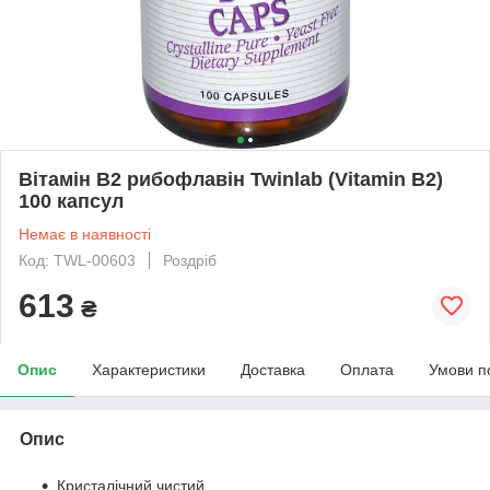
Вітамін В2 рибофлавін Twinlab (Vitamin B2)
100 капсул
Немає в наявності
Код: TWL-00603
Роздріб
613
₴
Опис
Характеристики
Доставка
Оплата
Умови п
Опис
Кристалічний чистий