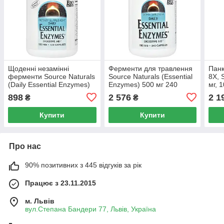
Щоденні незамінні
Ферменти для травлення
Панк
ферменти Source Naturals
Source Naturals (Essential
8X, 
(Daily Essential Enzymes)
Enzymes) 500 мг 240
мг, 
500 мг 120
капсул
898
2 576
2 1
₴
₴
вегетаріанських капсул
Купити
Купити
Про нас
90% позитивних з 445 відгуків за рік
Працює з 23.11.2015
м. Львів
вул.Степана Бандери 77, Львів, Україна