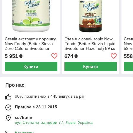
Стевія екстракт у порошку
Стевія лісовий горіх Now
Стев
Now Foods (Better Stevia
Foods (Better Stevia Liquid
Now 
Zero Calorie Sweetener
Sweetener Hazelnut) 59 мл
59 м
Extract Powder) 454 г
5 951
674
558
₴
₴
Купити
Купити
Про нас
90% позитивних з 445 відгуків за рік
Працює з 23.11.2015
м. Львів
вул.Степана Бандери 77, Львів, Україна
Контакти