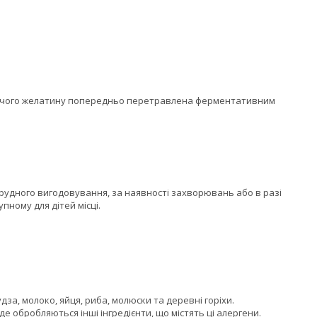
ловичого желатину попередньо перетравлена ферментативним
 грудного вигодовування, за наявності захворювань або в разі
пному для дітей місці.
за, молоко, яйця, риба, молюски та деревні горіхи.
е обробляються інші інгредієнти, що містять ці алергени.