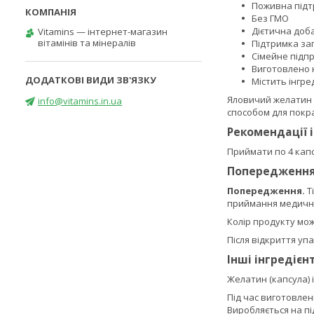
Поживна під
Без ГМО
Дієтична доб
Vitamins — інтернет-магазин
вітамінів та мінералів
Підтримка за
Сімейне підпр
Виготовлено 
Містить інгре
Яловичий желатин 
info@vitamins.in.ua
способом для покр
Рекомендації 
Приймати по 4 капс
Попередженн
Попередження.
Т
приймання медичних
Колір продукту мо
Після відкриття уп
Інші інгредієн
Желатин (капсула) 
Під час виготовлен
Виробляється на пі