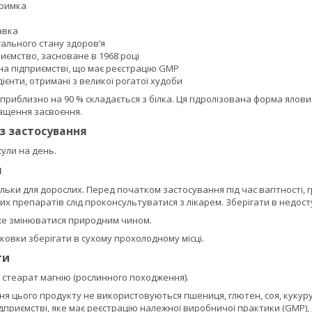
тримка
авка
гального стану здоров’я
иємство, засноване в 1968 році
на підприємстві, що має реєстрацію GMP
дієнти, отримані з великої рогатої худоби
приблизно на 90 % складається з білка. Ця гідролізована форма я
ащення засвоєння.
із застосування
ули на день.
я
ільки для дорослих. Перед початком застосування під час вагітності,
 препаратів слід проконсультуватися з лікарем. Зберігати в недосту
же змінюватися природним чином.
аковки зберігати в сухому прохолодному місці.
ти
і стеарат магнію (рослинного походження).
ня цього продукту не використовуються пшениця, глютен, соя, кукуруд
дприємстві, яке має реєстрацію належної виробничої практики (GMP), д