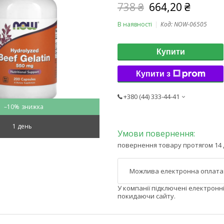
738 ₴
664,20 ₴
В наявності
Код:
NOW-06505
Купити
Купити з
+380 (44) 333-44-41
–10%
1 день
повернення товару протягом 14 
У компанії підключені електронн
покидаючи сайту.