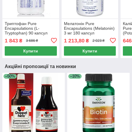
Триптофан Pure
Мелатонін Pure
Калі
Encapsulations (L-
Encapsulations (Melatonin)
Pure
Tryptophan) 90 капсул
3 мг 180 капсул
(Pot
Aspa
1 843
1 213,80
646
₴
₴
3 686 ₴
2 023 ₴
Купити
Купити
Акційні пропозиції та новинки
–50%
–10%