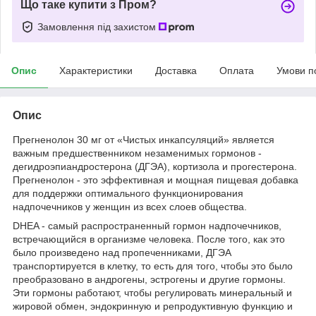
Що таке купити з Пром?
Замовлення під захистом
Опис
Характеристики
Доставка
Оплата
Умови п
Опис
Прегненолон 30 мг от «Чистых инкапсуляций» является
важным предшественником незаменимых гормонов -
дегидроэпиандростерона (ДГЭА), кортизола и прогестерона.
Прегненолон - это эффективная и мощная пищевая добавка
для поддержки оптимального функционирования
надпочечников у женщин из всех слоев общества.
DHEA - самый распространенный гормон надпочечников,
встречающийся в организме человека. После того, как это
было произведено над пропеченниками, ДГЭА
транспортируется в клетку, то есть для того, чтобы это было
преобразовано в андрогены, эстрогены и другие гормоны.
Эти гормоны работают, чтобы регулировать минеральный и
жировой обмен, эндокринную и репродуктивную функцию и