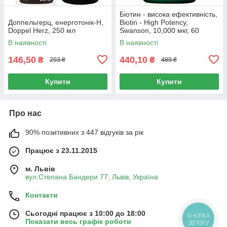
Біотин - висока ефективність,
Доппельгерц, енерготонік-H,
Biotin - High Potency,
Doppel Herz, 250 мл
Swanson, 10,000 мкг, 60
капсул
В наявності
В наявності
146,50
440,10
₴
₴
293 ₴
489 ₴
Купити
Купити
Про нас
90% позитивних з 447 відгуків за рік
Працює з 23.11.2015
м. Львів
вул.Степана Бандери 77, Львів, Україна
Контакти
Сьогодні працює з 10:00 до 18:00
КНОПКА
Показати весь графік роботи
ЗВ'ЯЗКУ