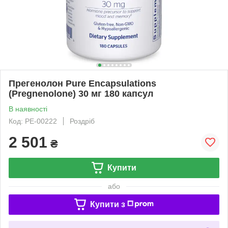
Прегенолон Pure Encapsulations
(Pregnenolone) 30 мг 180 капсул
В наявності
Код: PE-00222
Роздріб
2 501
₴
Купити
або
Купити з