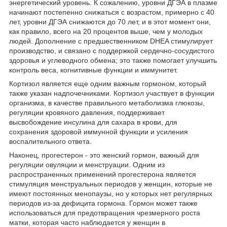
энергетический уровень. К сожалению, уровни ДГЭА в плазме
начинают постепенно снижаться с возрастом, примерно с 40
лет, уровни ДГЭА снижаются до 70 лет, и в этот момент они,
как правило, всего на 20 процентов выше, чем у молодых
людей. Дополнение с предшественником DHEA стимулирует
производство, и связано с поддержкой сердечно-сосудистого
здоровья и углеводного обмена; это также помогает улучшить
контроль веса, когнитивные функции и иммунитет.
Кортизол является еще одним важным гормоном, который
также указан надпочечниками. Кортизол участвует в функции
организма, в качестве правильного метаболизма глюкозы,
регуляции кровяного давления, поддерживает
высвобождение инсулина для сахара в крови, для
сохранения здоровой иммунной функции и усиления
воспалительного ответа.
Наконец, прогестерон - это женский гормон, важный для
регуляции овуляции и менструации. Одним из
распространенных применений прогестерона является
стимуляция менструальных периодов у женщин, которые не
имеют постоянных менопаузы, но у которых нет регулярных
периодов из-за дефицита гормона. Гормон может также
использоваться для предотвращения чрезмерного роста
матки, которая часто наблюдается у женщин в