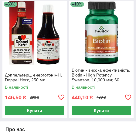
–50%
–10%
Біотин - висока ефективність,
Доппельгерц, енерготонік-H,
Biotin - High Potency,
Doppel Herz, 250 мл
Swanson, 10,000 мкг, 60
капсул
В наявності
В наявності
146,50
440,10
₴
₴
293 ₴
489 ₴
Купити
Купити
Про нас