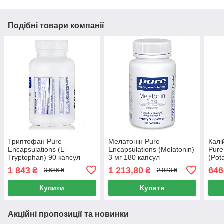
Подібні товари компанії
Триптофан Pure
Мелатонін Pure
Калі
Encapsulations (L-
Encapsulations (Melatonin)
Pure
Tryptophan) 90 капсул
3 мг 180 капсул
(Pot
Aspa
1 843
1 213,80
646
₴
₴
3 686 ₴
2 023 ₴
Купити
Купити
Акційні пропозиції та новинки