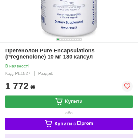
Прегенолон Pure Encapsulations
(Pregnenolone) 10 мг 180 капсул
В наявності
Код: PE1527
Роздріб
1 772
₴
Купити
або
Купити з