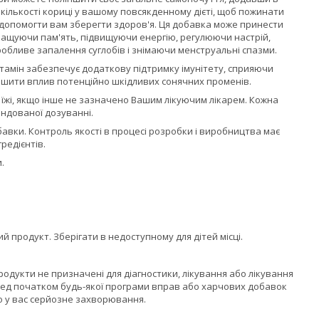
 кількості кориці у вашому повсякденному дієті, щоб пожинати
же допомогти вам зберегти здоров'я. Ця добавка може принести
ращуючи пам'ять, підвищуючи енергію, регулюючи настрій,
обливе запалення суглобів і знімаючи менструальні спазми.
ітамін забезпечує додаткову підтримку імунітету, сприяючи
еншити вплив потенційно шкідливих сонячних променів.
с їжі, якщо інше не зазначено Вашим лікуючим лікарем. Кожна
ендованої дозуванні.
обавки. Контроль якості в процесі розробки і виробництва має
редієнтів.
.
 продукт. Зберігати в недоступному для дітей місці.
продукти не призначені для діагностики, лікування або лікування
ред початком будь-якої програми вправ або харчових добавок
що у вас серйозне захворювання.