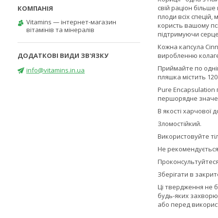
свій раціон більше
плоди всіх спецій,
Vitamins — інтернет-магазин
користь вашому пс
вітамінів та мінералів
підтримуючи серцев
Кожна капсула Cinn
виробленню колаген
Приймайте по одній
info@vitamins.in.ua
пляшка містить 120
Pure Encapsulation
першорядне значенн
В якості харчової 
Зломостійкий.
Використовуйте ті
Не рекомендується 
Проконсультуйтеся 
Зберігати в закрит
Ці твердження не б
будь-яких захворю
або перед використ