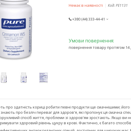
Немає в наявності
Код:
PE1131
+380 (44) 333-44-41
повернення товару протягом 14 
ть про здатність кориці робити певні продукти ще смачнішими; його
і знають про безліч переваг для здоров'я, які пропонує ця смачна спец
рухливий спосіб життя, проблеми зі здоров'ям зростають. Якщо ви н
имувати здоровий рівень цукру в крові. Фактично, є багато способі
айефективніших антиоксидантних спецій, доступних для широких мас.