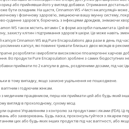
 кориці або прийнявши його у вигляді добавки. Отримання достатньої
 може бути складним. На щастя, Cinnamon WS «Чисті інкапсуляції» мо
ихічному і фізичному здоров'ю, зміцнюючи вашу імунну систему, пок
о-судинне здоров'я, борючись з інфекціями дріжджів, знімаючи хвор
amon WS також містить вітамін С в формі аскорбіл пальмитата. Цей в
у, захисту клітин і підтримання здоров'я шкіри. Це може навіть зм
 капсулі Cinnamon WS від Pure Encapsulations два рази в день під ча
 рослинних капсул, які повинні тривати близько двох місяців в реком
 прагне розробляти і виробляти високоякісні гіпоалергенні харчові д
я. Всі продукти Pure Encapsulation зроблені з самих біодоступних інг
добавки приймати по 2 капсули в день, розділеними дозами, під час їди
льки в тому випадку, якщо захисне ущільнення не пошкоджене.
вагітним і годуючим жінкам.
з медичним працівником, перш ніж приймати цей або будь-який інший
ому вигляді в прохолодному, сухому місці.
ули оцінені Управлінням з контролю за продуктами і ліками (FDA). Ці 
вань або захворювань. Будь ласка, проконсультуйтеся з лікарем пе
анням цих або будь-яких інших продуктів під час вагітності, або як