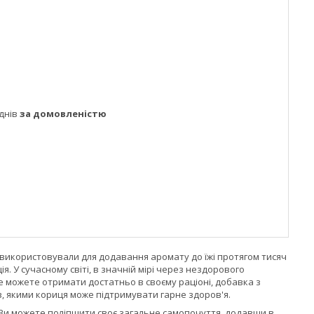
днів
за домовленістю
 використовували для додавання аромату до їжі протягом тисяч
ія. У сучасному світі, в значній мірі через нездорового
е можете отримати достатньо в своєму раціоні, добавка з
в, якими кориця може підтримувати гарне здоров'я.
 Ви можете поліпшити своє загальне самопочуття, додавши в