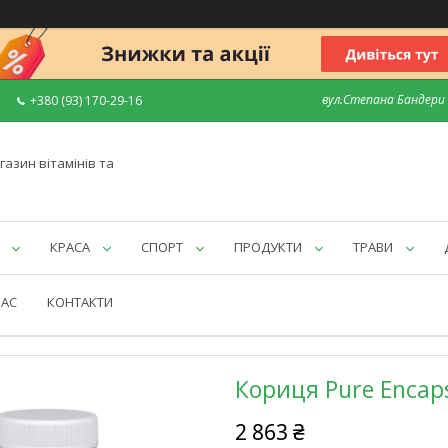
вул.Степана Бандери 7
+380 (93) 170-29-16
газин вітамінів та
КРАСА
СПОРТ
ПРОДУКТИ
ТРАВИ
НАС
КОНТАКТИ
Кориця Pure Encaps
2 863 ₴