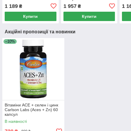
(French Grape Seed
1 189
1 957
1 1
₴
₴
Extract) 100 мг 120
вегетаріанських капсул
Купити
Купити
Акційні пропозиції та новинки
–10%
Вітаміни ACE + селен і цинк
Carlson Labs (Aces + Zn) 60
капсул
В наявності