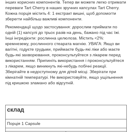
інших корисних компонентів. Тепер ви можете легко отримати
переваги Tart Cherry в наших зручних капсулах Tart Cherry.
Кожна порція містить 4: 1 екстракт вишні, щоб допомогти
зберегти найбільш важливі компоненти.
Рекомендації щодо застосування: дорослим приймати по
одній (1) капсулі до трьох разів на день, бажано під час їжі.
Інші інгредієнти: рослинна целюлоза. Містить <2%:
кремнезему, рослинного стеарата магнію. УВАГА: Якщо ви
вагітні, годуєте грудьми, приймаєте будь-які ліки або маєте
будь-які захворювання, проконсультуйтеся з лікарем перед
використанням. Припиніть використання і проконсультуйтеся
з лікарем, якщо виникнуть які-небудь побічні реакції.
Зберігайте в недоступному для дітей місці. Зберігати при
кімнатній температурі. Не використовуйте, якщо ущільнення
під кришкою зламано або відсутній.
склад
Порція 1 Capsule