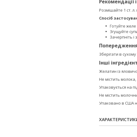
Рекомендації 
Розмішайте 1 ст. л.
Спосіб застосува
Готуйте желе
Згущуйте супи
Зачерпніть і 
Попередженн
Зберігати в сухому
Інші інгредієн
Желатин із яловичо
Не містить молока, 
Упаковується на під
Не містить молочни
Упаковано в США н
ХАРАКТЕРИСТИК