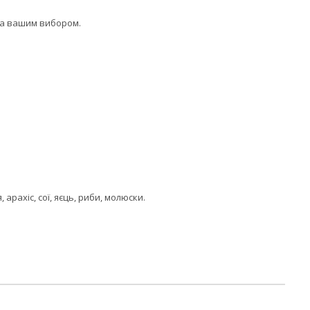
 за вашим вибором.
арахіс, сої, яєць, риби, молюски.