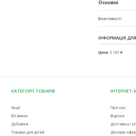
Основні
Властивості
ІНФОРМАЦІЯ ДЛ
Ціна:
2 161 ₴
КАТЕГОРІЇ ТОВАРІВ
ІНТЕРНЕТ-
Акції
Про нас
Вітаміни
Відгуки
Добавки
Доставка і о
Товари для дітей
Договір-офе