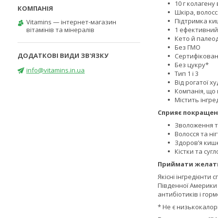
10 г колагену 
Шкіра, волосся
Підтримка ки
Vitamins — інтернет-магазин
вітамінів та мінералів
1 ефективний і
Кето й палеод
Без ГМО
Сертифікова
Без цукру*
info@vitamins.in.ua
Тип 1 і 3
Від рогатої х
Компанія, що
Містить інгре
Сприяє покраще
Зволоження т
Волосся та ніг
Здоров’я киш
Кістки та суг
Приймати желат
Якісні інгредієнти
Південної Америки 
антибіотиків і гор
* Не є низькокало