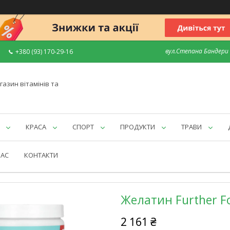
вул.Степана Бандери 7
+380 (93) 170-29-16
газин вітамінів та
КРАСА
СПОРТ
ПРОДУКТИ
ТРАВИ
НАС
КОНТАКТИ
Желатин Further Fo
2 161 ₴