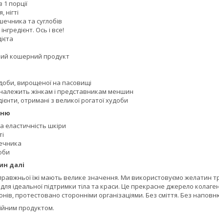
в 1 порції
, нігті
шечника та суглобів
нгредієнт. Ось і все!
ієта
ний кошерний продукт
удоби, вирощеної на пасовищі
 належить жінкам і представникам меншин
дієнти, отримані з великої рогатої худоби
нню
а еластичність шкіри
ті
ечника
лоби
ин далі
 справжньої їжі мають велике значення. Ми використовуємо желатин 
для ідеальної підтримки тіла та краси. Це прекрасне джерело колаген
монів, протестовано сторонніми організаціями. Без сміття. Без наповн
рійним продуктом.