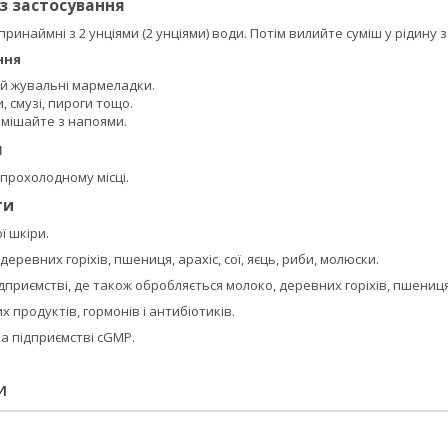
із застосування
 принаймні з 2 унціями (2 унціями) води. Потім вилийте суміш у рідину
ння
 й жувальні мармеладки.
, смузі, пироги тощо.
змішайте з напоями.
я
 прохолодному місці.
ти
ї шкіри.
деревних горіхів, пшениця, арахіс, сої, яєць, риби, молюски.
приємстві, де також обробляється молоко, деревних горіхів, пшениця, 
х продуктів, гормонів і антибіотиків.
а підприємстві cGMP.
И