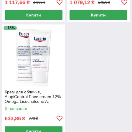
1 117,66
1 079,12
₴
₴
1 363 ₴
1 316 ₴
Купити
Купити
–18%
Крем для обличчя,
AtopiControl Face cream 12%
Omega Licochalcone A,
Сeramides, Eucerin, 50 мл
В наявності
633,86
₴
773 ₴
Купити