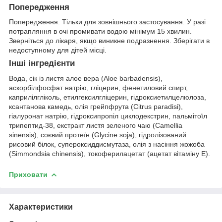
Попередження
Попередження. Тільки для зовнішнього застосування. У разі
потрапляння в очі промивати водою мінімум 15 хвилин.
Зверніться до лікаря, якщо виникне подразнення. Зберігати в
недоступному для дітей місці.
Інші інгредієнти
Вода, сік із листя алое вера (Aloe barbadensis),
аскорбілфосфат натрію, гліцерин, фенетиловий спирт,
каприлілгліколь, етилгексилгліцерин, гідроксиетилцелюлоза,
ксантанова камедь, олія грейпфрута (Citrus paradisi),
гіалуронат натрію, гідроксипропіл циклодекстрин, пальмітоїл
трипептид-38, екстракт листя зеленого чаю (Camellia
sinensis), соєвий протеїн (Glycine soja), гідролізований
рисовий білок, супероксиддисмутаза, олія з насіння жожоба
(Simmondsia chinensis), токоферилацетат (ацетат вітаміну E).
Приховати
Характеристики