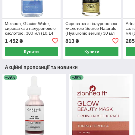
Mixsoon, Glacier Water,
Сироватка з гіалуроновою
Artn
сироватка з гіалуроновою
кислотою Source Naturals
салі
кислотою, 300 мл (10,14
(Hyaluronic serum) 30 мл
мл (0
рідк. унції)
1 452
813
285
₴
₴
Купити
Купити
Акційні пропозиції та новинки
–39%
–39%