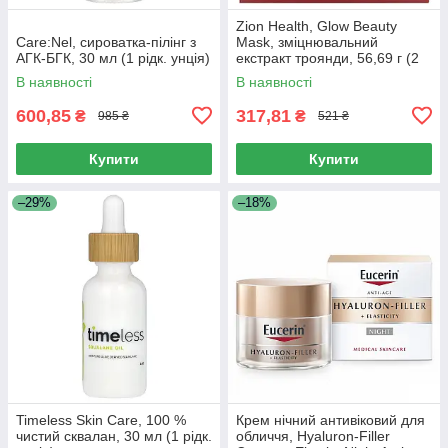
Zion Health, Glow Beauty
Care:Nel, сироватка-пілінг з
Mask, зміцнювальний
АГК-БГК, 30 мл (1 рідк. унція)
екстракт троянди, 56,69 г (2
унції)
В наявності
В наявності
600,85
317,81
₴
₴
985 ₴
521 ₴
Купити
Купити
–29%
–18%
Timeless Skin Care, 100 %
Крем нічний антивіковий для
чистий сквалан, 30 мл (1 рідк.
обличчя, Hyaluron-Filler