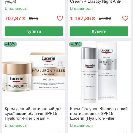
унція)
Cream + Elastity Night Anti-
Aging for Face, Eucerin, 50 мл
В наявності
В наявності
707,87
1 187,36
₴
₴
997 ₴
1 448 ₴
Купити
Купити
–18%
–18%
Крем денний антивіковий для
Крем Гіалурон-Філлер легкий
сухої шкіри обличчя SPF15,
проти зморшок SPF15
Hyaluron-Filler cream +
Eucerin (Hyaluron-Filler
Elastisity day anti-aging cream
Сream Light Anti-Wrinkle) 50
В наявності
В наявності
for dry skin,
мл