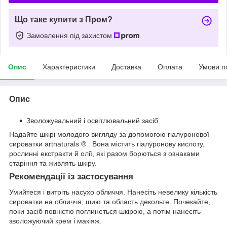
Що таке купити з Пром?
Замовлення під захистом
Опис
Характеристики
Доставка
Оплата
Умови п
Опис
Зволожувальний і освітлювальний засіб
Надайте шкірі молодого вигляду за допомогою гіалуронової
сироватки artnaturals
®
. Вона містить гіалуронову кислоту,
рослинні екстракти й олії, які разом борються з ознаками
старіння та живлять шкіру.
Рекомендації із застосування
Умийтеся і витріть насухо обличчя. Нанесіть невелику кількість
сироватки на обличчя, шию та область декольте. Почекайте,
поки засіб повністю поглинеться шкірою, а потім нанесіть
зволожуючий крем і макіяж.