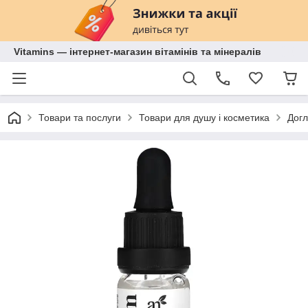
Vitamins — інтернет-магазин вітамінів та мінералів
Товари та послуги
Товари для душу і косметика
Догл