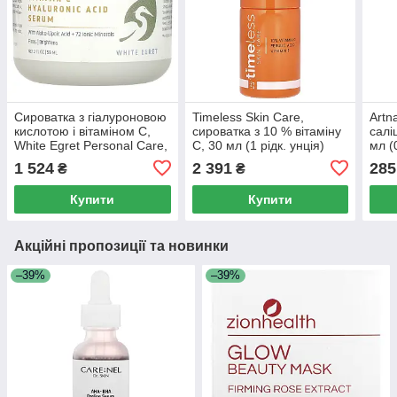
Сироватка з гіалуроновою
Timeless Skin Care,
Artn
кислотою і вітаміном C,
сироватка з 10 % вітаміну
салі
White Egret Personal Care,
C, 30 мл (1 рідк. унція)
мл (0
2 рідких унції (59 мл)
1 524
2 391
285
₴
₴
Купити
Купити
Акційні пропозиції та новинки
–39%
–39%