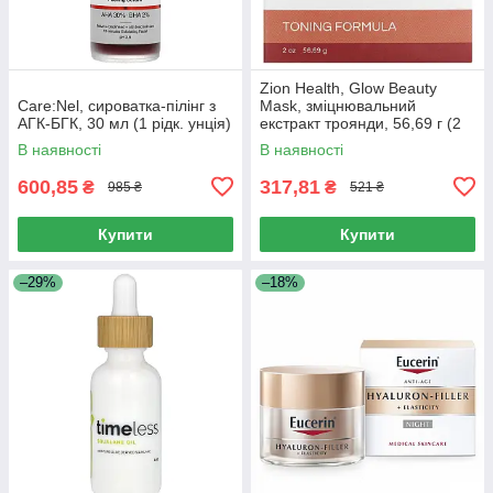
Zion Health, Glow Beauty
Care:Nel, сироватка-пілінг з
Mask, зміцнювальний
АГК-БГК, 30 мл (1 рідк. унція)
екстракт троянди, 56,69 г (2
унції)
В наявності
В наявності
600,85
317,81
₴
₴
985 ₴
521 ₴
Купити
Купити
–29%
–18%