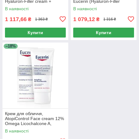
Hyaluron-Filler cream +
Eucerin (Hyaluron-Filler
Elastisity day anti-aging cream
Сream Light Anti-Wrinkle) 50
В наявності
В наявності
for dry skin,
мл
1 117,66
1 079,12
₴
₴
1 363 ₴
1 316 ₴
Купити
Купити
–18%
Крем для обличчя,
AtopiControl Face cream 12%
Omega Licochalcone A,
Сeramides, Eucerin, 50 мл
В наявності