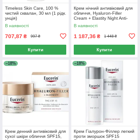
Timeless Skin Care, 100 %
Крем нічний антивіковий для
чистий сквалан, 30 мл (1 рідк.
обличчя, Hyaluron-Filler
унція)
Cream + Elastity Night Anti-
Aging for Face, Eucerin, 50 мл
В наявності
В наявності
707,87
1 187,36
₴
₴
997 ₴
1 448 ₴
Купити
Купити
–18%
–18%
Крем денний антивіковий для
Крем Гіалурон-Філлер легкий
сухої шкіри обличчя SPF15,
проти зморшок SPF15