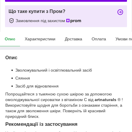
Що таке купити з Пром?
Замовлення під захистом
Опис
Характеристики
Доставка
Оплата
Умови п
Опис
Зволожувальний і освітлювальний засіб
Сяяння
Засіб для відновлення
Попрощайтеся з тьмяною сухою шкірою за допомогою
омолоджувальної сироватки з вітаміном C від
artnaturals
®
!
Використовуйте щодня для боротьби з ознаками старіння, а
також для зволоження шкіри. Поверніть їй красивий
природний блиск.
Рекомендації із застосування