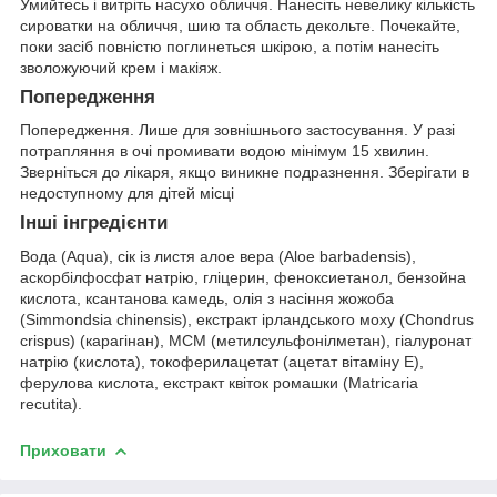
Умийтесь і витріть насухо обличчя. Нанесіть невелику кількість
сироватки на обличчя, шию та область декольте. Почекайте,
поки засіб повністю поглинеться шкірою, а потім нанесіть
зволожуючий крем і макіяж.
Попередження
Попередження. Лише для зовнішнього застосування. У разі
потрапляння в очі промивати водою мінімум 15 хвилин.
Зверніться до лікаря, якщо виникне подразнення. Зберігати в
недоступному для дітей місці
Інші інгредієнти
Вода (Aqua), сік із листя алое вера (Aloe barbadensis),
аскорбілфосфат натрію, гліцерин, феноксиетанол, бензойна
кислота, ксантанова камедь, олія з насіння жожоба
(Simmondsia chinensis), екстракт ірландського моху (Chondrus
crispus) (карагінан), МСМ (метилсульфонілметан), гіалуронат
натрію (кислота), токоферилацетат (ацетат вітаміну E),
ферулова кислота, екстракт квіток ромашки (Matricaria
recutita).
Приховати