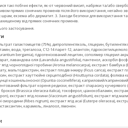
илися такі побічні ефекти, як-от червоний висип, набряки та/або свер
ливом прямих сонячних променів після його використання, негайно зв
 є шрам, екзема або дерматит. 3. Заходи безпеки для використання та з
, захищеному від прямих сонячних променів.
ього застосування.
ти
рат галактоміцетів (75%), дипропіленгліколь, гліцерин, бутиленгліколь
тамін, вода, трегалоза, С12-14 парет-12, алантоїн, гідроксіетилцелюл
aurantium bergamia), гідрогенізований лецитин, сополімер гліцерил ак
арат, лавандова олія (Lavandula angustifolia), пантенол, аскорбіл фос
 ягід чорноплідної горобини (Aronia melanocarpa), екстракт бамбука (B
ату, мальтодекстрин, екстракт плодів інжиру (Ficus carica), екстракт пл
ин, екстракт хауттюйніі серцеподібної (Houttuynia cordata), фолієва кисл
нції кошенільоносної (Opuntia coccinellifera), каприловий/каприновий 
тований фільтрат кореня редиски, екстракт спарасису кучерявого (Sp
кт броколі (Brassica oleracea italica), токоферол, ціанокобаламін, екстра
pon), екстракт ягід лохини (Vaccinium angustifolium), екстракт ягід мали
ї смородини (Ribes nigrum), екстракт ягід асаї (Euterpe oleracea), екстр
астаксантин, карамель, ліналоол, лімонен.
И