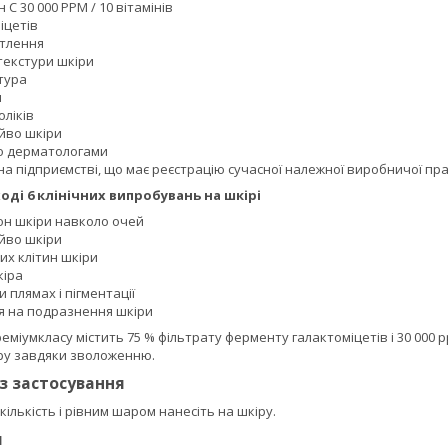
 С 30 000 PPM / 10 вітамінів
іцетів
ітлення
екстури шкіри
тура
я
ліків
йво шкіри
о дерматологами
а підприємстві, що має реєстрацію сучасної належної виробничої пр
оді 6 клінічних випробувань на шкірі
он шкіри навколо очей
йво шкіри
х клітин шкіри
кіра
 плямах і пігментації
 на подразнення шкіри
міумкласу містить 75 % фільтрату ферменту галактоміцетів і 30 000 
ру завдяки зволоженню.
із застосування
кількість і рівним шаром нанесіть на шкіру.
я