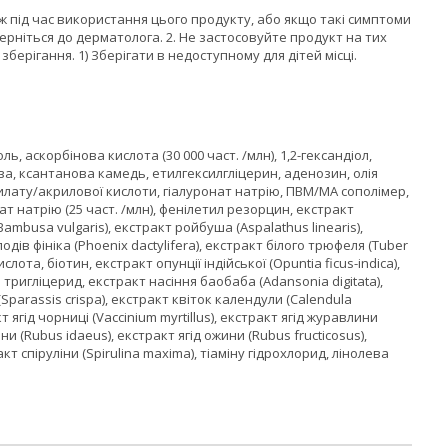
біж під час використання цього продукту, або якщо такі симптоми
ерніться до дерматолога. 2. Не застосовуйте продукт на тих
берігання. 1) Зберігати в недоступному для дітей місці.
, аскорбінова кислота (30 000 част. /млн), 1,2-гександіол,
оза, ксантанова камедь, етилгексилгліцерин, аденозин, олія
рилату/акрилової кислоти, гіалуронат натрію, ПВМ/МА сополімер,
фат натрію (25 част. /млн), фенілетил резорцин, екстракт
ambusa vulgaris), екстракт ройбуша (Aspalathus linearis),
одів фініка (Phoenix dactylifera), екстракт білого трюфеля (Tuber
ота, біотин, екстракт опунції індійської (Opuntia ficus-indica),
тригліцерид, екстракт насіння баобаба (Adansonia digitata),
arassis crispa), екстракт квіток календули (Calendula
кт ягід чорниці (Vaccinium myrtillus), екстракт ягід журавлини
ни (Rubus idaeus), екстракт ягід ожини (Rubus fructicosus),
акт спіруліни (Spirulina maxima), тіаміну гідрохлорид, лінолева