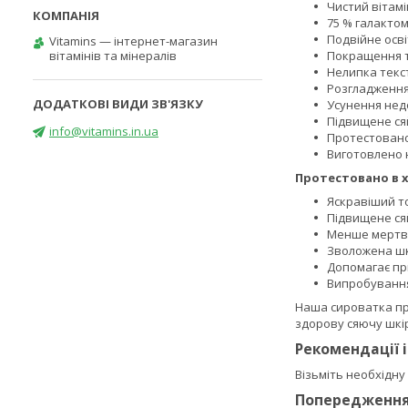
Чистий вітамін
75 % галактом
Подвійне осв
Vitamins — інтернет-магазин
вітамінів та мінералів
Покращення т
Нелипка текс
Розгладженн
Усунення недо
Підвищене ся
info@vitamins.in.ua
Протестован
Виготовлено н
Протестовано в х
Яскравіший т
Підвищене ся
Менше мертви
Зволожена ш
Допомагає при
Випробування
Наша сироватка пре
здорову сяючу шкі
Рекомендації 
Візьміть необхідну 
Попередженн