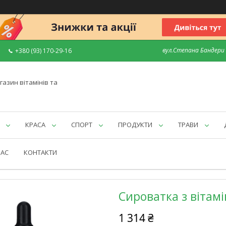
вул.Степана Бандери 7
+380 (93) 170-29-16
газин вітамінів та
КРАСА
СПОРТ
ПРОДУКТИ
ТРАВИ
НАС
КОНТАКТИ
Сироватка з вітамі
1 314 ₴