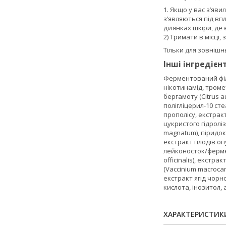
1. Якщо у вас з’яв
з’являються під вп
ділянках шкіри, де
2) Тримати в місці
Тільки для зовнішн
Інші інгредієн
Ферментований фільт
нікотинамід, троме
бергамоту (Citrus 
полігліцерил-10 сте
прополісу, екстракт
цукристого гідроліз
magnatum), піридокс
екстракт плодів опу
лейконосток/фермен
officinalis), екстра
(Vaccinium macrocar
екстракт ягід чорно
кислота, інозитол, 
ХАРАКТЕРИСТИК