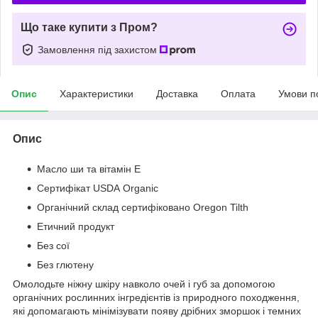
Що таке купити з Пром?
Замовлення під захистом
Опис
Характеристики
Доставка
Оплата
Умови п
Опис
Масло ши та вітамін E
Сертифікат USDA Organic
Органічний склад сертифіковано Oregon Tilth
Етичний продукт
Без сої
Без глютену
Омолодьте ніжну шкіру навколо очей і губ за допомогою
органічних рослинних інгредієнтів із природного походження,
які допомагають мінімізувати появу дрібних зморшок і темних