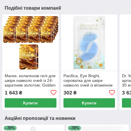
Подібні товари компанії
Maree, колагенові гелі для
Pacifica, Eye Bright,
Dr. 
шкіри навколо очей із 24-
сироватка для шкіри
арга
каратним золотом, Golden
навколо очей із вітаміном
30 м
Sunrise, 20 пар, 120 г (4,2
C, 2 патчі, 7 мл (0,23 рідк.
1 643
302
3 6
₴
₴
унції)
унції)
Купити
Купити
Акційні пропозиції та новинки
–39%
–39%