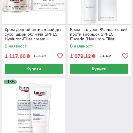
Крем денний антивіковий для
Крем Гіалурон-Філлер легкий
сухої шкіри обличчя SPF15,
проти зморшок SPF15
Hyaluron-Filler cream +
Eucerin (Hyaluron-Filler
Elastisity day anti-aging cream
Сream Light Anti-Wrinkle) 50
В наявності
В наявності
for dry skin,
мл
1 117,66
1 079,12
₴
₴
1 363 ₴
1 316 ₴
Купити
Купити
–18%