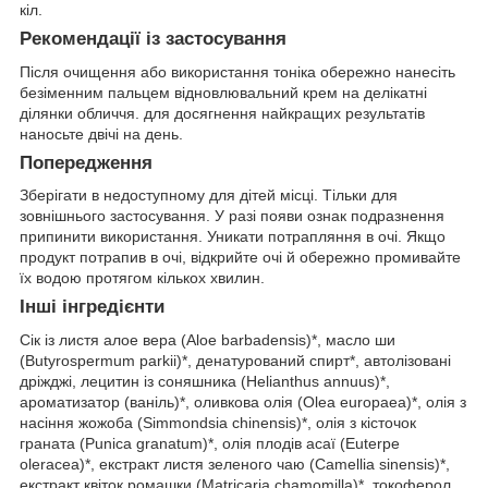
кіл.
Рекомендації із застосування
Після очищення або використання тоніка обережно нанесіть
безіменним пальцем відновлювальний крем на делікатні
ділянки обличчя. для досягнення найкращих результатів
наносьте двічі на день.
Попередження
Зберігати в недоступному для дітей місці. Тільки для
зовнішнього застосування. У разі появи ознак подразнення
припинити використання. Уникати потрапляння в очі. Якщо
продукт потрапив в очі, відкрийте очі й обережно промивайте
їх водою протягом кількох хвилин.
Інші інгредієнти
Сік із листя алое вера (Aloe barbadensis)*, масло ши
(Butyrospermum parkii)*, денатурований спирт*, автолізовані
дріжджі, лецитин із соняшника (Helianthus annuus)*,
ароматизатор (ваніль)*, оливкова олія (Olea europaea)*, олія з
насіння жожоба (Simmondsia chinensis)*, олія з кісточок
граната (Punica granatum)*, олія плодів асаї (Euterpe
oleracea)*, екстракт листя зеленого чаю (Camellia sinensis)*,
екстракт квіток ромашки (Matricaria chamomilla)*, токоферол