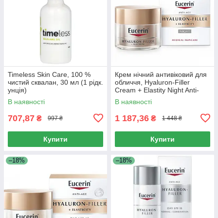
Timeless Skin Care, 100 %
Крем нічний антивіковий для
чистий сквалан, 30 мл (1 рідк.
обличчя, Hyaluron-Filler
унція)
Cream + Elastity Night Anti-
Aging for Face, Eucerin, 50 мл
В наявності
В наявності
707,87
1 187,36
₴
₴
997 ₴
1 448 ₴
Купити
Купити
–18%
–18%