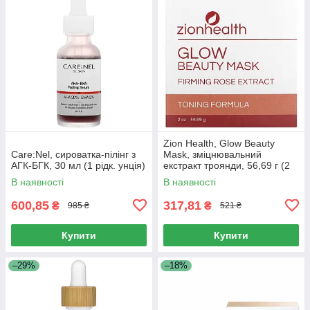
Zion Health, Glow Beauty
Care:Nel, сироватка-пілінг з
Mask, зміцнювальний
АГК-БГК, 30 мл (1 рідк. унція)
екстракт троянди, 56,69 г (2
унції)
В наявності
В наявності
600,85
317,81
₴
₴
985 ₴
521 ₴
Купити
Купити
–29%
–18%