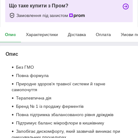
Що таке купити з Пром?
Замовлення під захистом
Опис
Характеристики
Доставка
Оплата
Умови п
Опис
Без ГМО
Повна формула
Природне здоров’я травної системи й гарне
самопочуття
Терапевтична дія
Бренд № 1 із продажу ферментів
Повна підтримка збалансованого рівня дріжджів
Підтримує баланс мікрофлори в кишківнику
Запобігає дискомфорту, який зазвичай виникає при
очищувальних процедурах