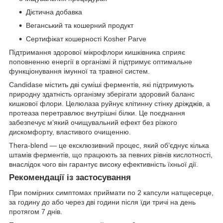
Дієтична добавка
Веганський та кошерний продукт
Сертифікат кошерності Kosher Parve
Підтримання здорової мікрофлори кишківника сприяє
поповненню енергії в організмі й підтримує оптимальне
функціонування імунної та травної систем.
Candidase містить дві суміші ферментів, які підтримують
природну здатність організму зберігати здоровий баланс
кишкової флори. Целюлаза руйнує клітинну стінку дріжджів, а
протеаза перетравлює внутрішні білки. Це поєднання
забезпечує м’який очищувальний ефект без різкого
дискомфорту, властивого очищенню.
Thera-blend — це ексклюзивний процес, який об’єднує кілька
штамів ферментів, що працюють за певних рівнів кислотності,
внаслідок чого він гарантує високу ефективність їхньої дії.
Рекомендації із застосування
При помірних симптомах приймати по 2 капсули натщесерце,
за годину до або через дві години після їди тричі на день
протягом 7 днів.