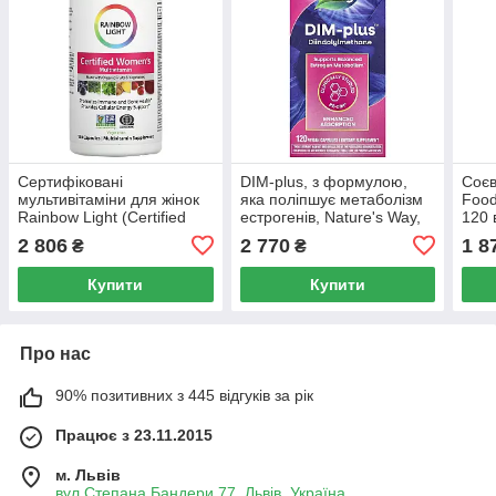
Сертифіковані
DIM-plus, з формулою,
Соєв
мультивітаміни для жінок
яка поліпшує метаболізм
Food
Rainbow Light (Certified
естрогенів, Nature's Way,
120 
Women's Multivitamin) 120
120 капсул
капс
2 806
2 770
1 8
₴
₴
капсул
Купити
Купити
Про нас
90% позитивних з 445 відгуків за рік
Працює з 23.11.2015
м. Львів
вул.Степана Бандери 77, Львів, Україна