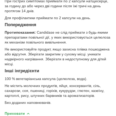
При гострих симптомах приймати по 2 капсули натщесерце,
за годину до або через дві години після їжі тричі на день
протягом 14 днів.
Для профілактики приймати по 2 капсули на день.
Попередження
Протипоказання:
Candidase не слід приймати з будь-якими
препаратами повільної дії, у яких використовується целюлоза
як механізм повільного вивільнення.
Не використовуйте продукт, якщо захисна плівка пошкоджена
або відсутня. Зберігати закритим у сухому місці. уникати
надмірного нагрівання. Зберігати в недоступному для дітей
місці.
Інші інгредієнти
100 % вегетаріанська капсула (целюлоза, вода).
Не містить молочних продуктів, яйця, консервантів, сіль,
сахарози, соя, пшениці, горіхів, кукурудзи, глютен, казеїну,
картоплі, рису, штучних барвників та ароматизаторів.
Без доданих наповнювачів.
Приховати