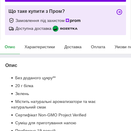
Що таке купити з Пром?
Замовлення під захистом
Доступна доставка
Опис
Характеристики
Доставка
Оплата
Умови п
Опис
Без доданого цукру**
20 г білка
Зелень
Містить натуральні ароматизатори та має
натуральний смак
Сертифікат Non-GMO Project Verified
Суміш для приготування напою
Приблизно 19 порцій