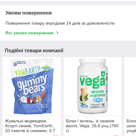
Умови повернення
Повернення товару впродовж 14 днів за домовленістю
Всі умови повернення
Подібні товари компанії
Жувальні ведмедики,
Білки і зелень, зі смаком
Біло
Асорті смаків, YumEarth,
ванілі, Vega, 26,8 унц (760
шоко
10 пакетів зі снеками, 0,7
г)
унці
унц (19,8 г) кожен