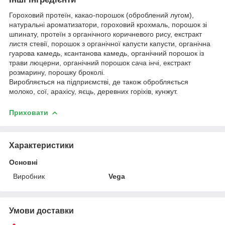
Гороховий протеїн, какао-порошок (оброблений лугом),
натуральні ароматизатори, гороховий крохмаль, порошок зі
шпинату, протеїн з органічного коричневого рису, екстракт
листя стевії, порошок з органічної капусти капусти, органічна
гуарова камедь, ксантанова камедь, органічний порошок із
трави люцерни, органічний порошок сача інчі, екстракт
розмарину, порошку броколі.
Виробляється на підприємстві, де також обробляється
молоко, сої, арахісу, яєць, деревних горіхів, кунжут.
Приховати
Характеристики
Основні
Виробник
Vega
Умови доставки