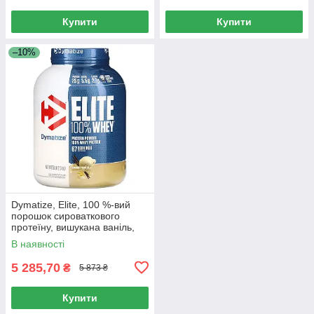
Купити
Купити
–10%
Dymatize, Elite, 100 %-вий
порошок сироваткового
протеїну, вишукана ваніль,
2,3 кг (5 фунтів)
В наявності
5 285,70
₴
5 873 ₴
Купити