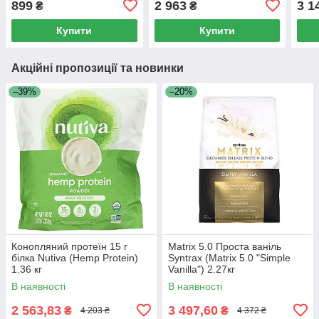
899
2 963
3 1
₴
₴
Купити
Купити
Акційні пропозиції та новинки
–39%
–20%
Конопляний протеїн 15 г
Matrix 5.0 Проста ваніль
білка Nutiva (Hemp Protein)
Syntrax (Matrix 5.0 "Simple
1.36 кг
Vanilla") 2.27кг
В наявності
В наявності
2 563,83
3 497,60
₴
₴
4 203 ₴
4 372 ₴