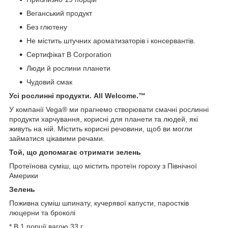
Веганський продукт
Без глютену
Не містить штучних ароматизаторів і консервантів.
Сертифікат B Corporation
Люди й рослини планети
Чудовий смак
Усі рослинні продукти. All Welcome.™
У компанії Vega® ми прагнемо створювати смачні рослинні
продукти харчування, корисні для планети та людей, які
живуть на ній. Містить корисні речовини, щоб ви могли
займатися цікавими речами.
Той, що допомагає отримати зелень
Протеїнова суміш, що містить протеїн гороху з Північної
Америки
Зелень
Поживна суміш шпинату, кучерявої капусти, паростків
люцерни та броколі
* В 1 порції вагою 33 г.