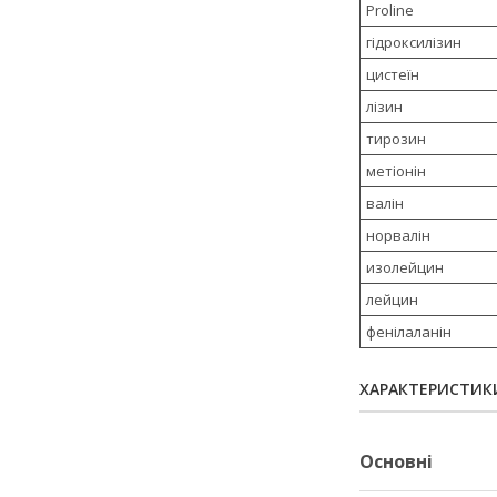
Proline
гідроксилізин
цистеїн
лізин
тирозин
метіонін
валін
норвалін
изолейцин
лейцин
фенілаланін
ХАРАКТЕРИСТИК
Основні