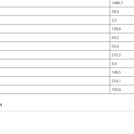
1486,1
28,6
3,3
138,6
69,3
50,6
233,2
4,4
148,5
254,1
160,6
И