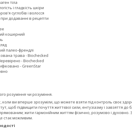
аген тіла
огість і гладкість шкіри
ров'я суглобів і волосся
іє при додаванні в рецепти
ree
ний кошерний
ль
гляд
ий палео-френдлі
ована трава - Biochecked
еревірено - Biochecked
ифіковано - GreenStar
овно
ого розуміння чи розуміння.
 коли ви вперше зрозуміли, що можете взяти під контроль своє здоро
тут, щоб підвищити почуття життєвої сили, ентузіазму і завзяття до 
прямованим; жити гармонійним життям фізично, розумово і духовно. 
це стає можливим.
лодості