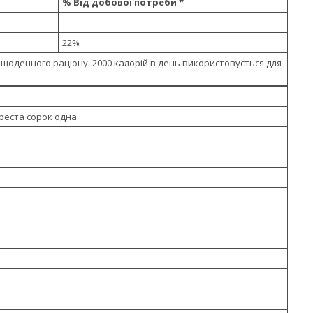
% Від добової потреби *
22%
є щоденного раціону. 2000 калорій в день використовується для
иреста сорок одна