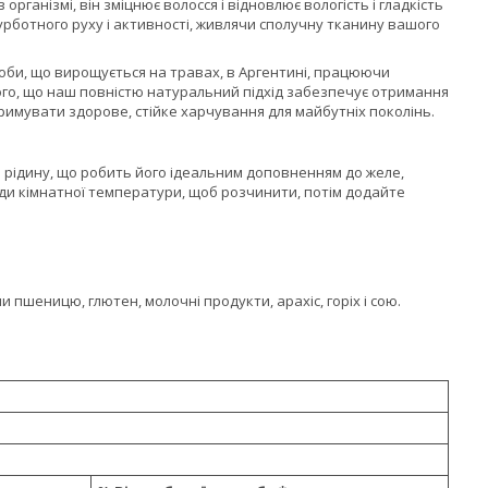
рганізмі, він зміцнює волосся і відновлює вологість і гладкість
турботного руху і активності, живлячи сполучну тканину вашого
оби, що вирощується на травах, в Аргентині, працюючи
го, що наш повністю натуральний підхід забезпечує отримання
тримувати здорове, стійке харчування для майбутніх поколінь.
 рідину, що робить його ідеальним доповненням до желе,
оди кімнатної температури, щоб розчинити, потім додайте
 пшеницю, глютен, молочні продукти, арахіс, горіх і сою.