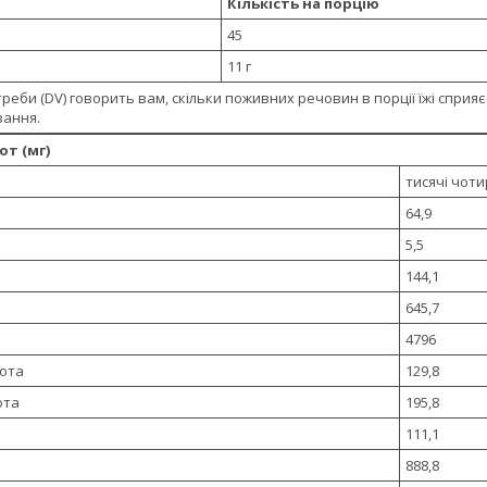
Кількість на порцію
45
11 г
треби (DV) говорить вам, скільки поживних речовин в порції їжі сприя
вання.
от (мг)
тисячі чот
64,9
5,5
144,1
645,7
4796
лота
129,8
ота
195,8
111,1
888,8