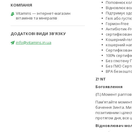
Поповнює кол
Відновлює вол
Підтримує здо
Vitamins — інтернет-магазин
вітамінів та мінералів
Гелі або густ
Гормон-Free
Антибіотик-F
сертифікова
Кошерний-ге
info@vitamins.in.ua
кошерний на
Сертифікован
100% сертифік
Без глютену П
Без ГМО Серт
BPA безкошт
Z! NT
Богоявлення
(П.) Момент раптов
Пам'ятайте момент,
бачення Зинта. Ми 
позитивним і цілес
протягом дня, все 
Відновлювач мо