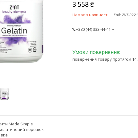
3 558 ₴
Немає в наявності
Код:
ZNT-022
+380 (44) 333-44-41
повернення товару протягом 14 
єнти Made Simple
 желатиновий порошок
авка