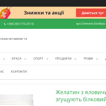
вул.Степана Бандери 7
+380 (93) 170-29-16
газин вітамінів та
КРАСА
СПОРТ
ПРОДУКТИ
ТРАВИ
НАС
КОНТАКТИ
Желатин з яловичи
згущують білковий 