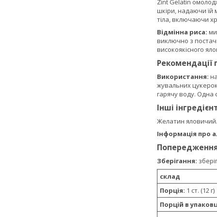
Zint Gelatin омоло
шкіри, надаючи їй 
тіла, включаючи хр
Відмінна риса:
ми
виключно з постач
високоякісного яло
Рекомендації 
Використання:
на
жувальних цукерок,
гарячу воду. Одна 
Інші інгредієн
Желатин яловичий
Інформація про а
Попередженн
Зберігання:
зберіг
склад
Порція:
1 ст. (12 г)
Порцій в упаковц