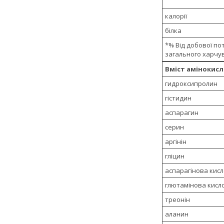
калорії
білка
*% Від добової по
загального харчу
Вміст амінокисл
гидроксипролин
гістидин
аспарагин
серин
аргінін
гліцин
аспарагінова кис
глютамінова кисл
треонін
аланин