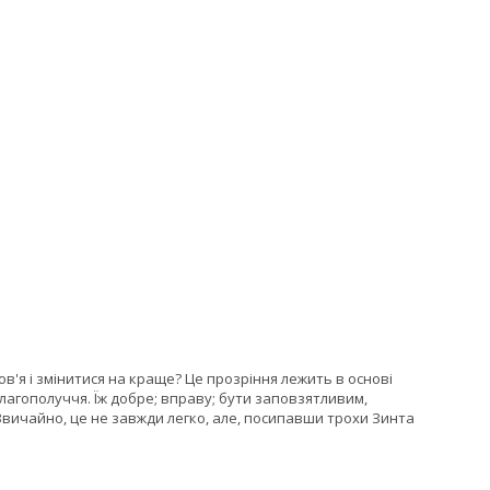
в'я і змінитися на краще? Це прозріння лежить в основі
благополуччя. Їж добре; вправу; бути заповзятливим,
Звичайно, це не завжди легко, але, посипавши трохи Зинта