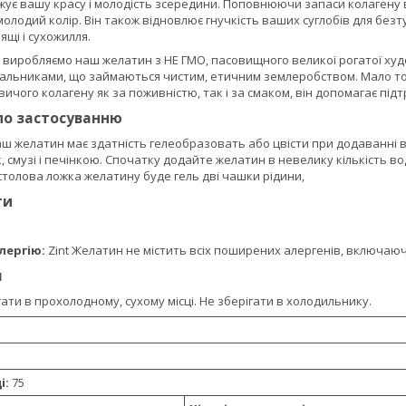
джує вашу красу і молодість зсередини. Поповнюючи запаси колагену в о
молодий колір. Він також відновлює гнучкість ваших суглобів для без
ящі і сухожилля.
 виробляємо наш желатин з НЕ ГМО, пасовищного великої рогатої худ
альниками, що займаються чистим, етичним землеробством. Мало то
вичого колагену як за поживністю, так і за смаком, він допомагає під
по застосуванню
ш желатин має здатність гелеобразовать або цвісти при додаванні в
 смузі і печінкою. Спочатку додайте желатин в невелику кількість в
столова ложка желатину буде гель дві чашки рідини,
ти
.
лергію:
Zint Желатин не містить всіх поширених алергенів, включаючи
я
ати в прохолодному, сухому місці. Не зберігати в холодильнику.
і:
75