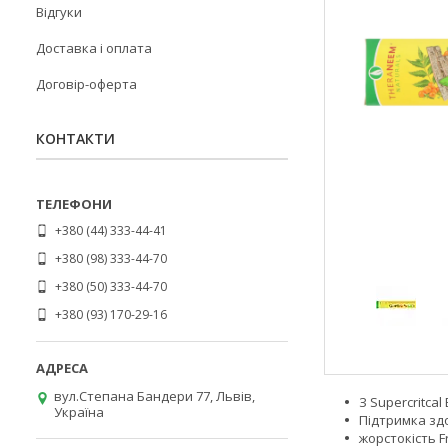
Відгуки
Доставка і оплата
Договір-оферта
КОНТАКТИ
+380 (44) 333-44-41
+380 (98) 333-44-70
+380 (50) 333-44-70
+380 (93) 170-29-16
вул.Степана Бандери 77, Львів,
З Supercritca
Україна
Підтримка здо
жорстокість F