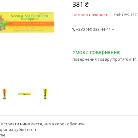
381 ₴
Немає в наявності
Код:
ORS-377
+380 (44) 333-44-41
повернення товару протягом 14 
l Екстракти нима листя, нима кори і обліпихи
рових зубів і ясен
ree