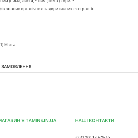
ним (нима) листя, * ним (нима ) кори. *
ифікованих органічних надкритичних екстрактів
о
1] М'ята
Я ЗАМОВЛЕННЯ
МАГАЗИН VITAMINS.IN.UA
НАШІ КОНТАКТИ
+380 (93) 170-29-16