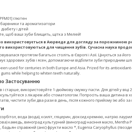
1PFM01] глютен
 барвники та ароматизатори
 діабету і дітей
е, щоб ваші зуби блищить, щітка з Меліей!
 використовується в Аюрведе для догляду за порожниною рота
сто використовуються для чищення зубів. Сучасна наука прод
вувалася протягом багатьох століть в Європі і Азії. Цінується за йог
мує здорових зубів і ясен, допомагаючи відбілити зуби природним шл
en used for centuries in both Europe and Asia. Prized for its antioxidant-
 gums while helping to whiten teeth naturally.
по Застосуванню
ків і старше, використовуйте 1-дюймову смужку пасти. Для дітей у віці 
онсультуйтеся з лікарем або стоматологом. Попросіть ваша дитина в х
тів, чистити зуби два рази в день, після кожного прийому їжі або за
ти
сорбітол, вода (вода), ксиліт, гліцерин, діоксид кремнію, натрію лаур
ова) камедь, виноград культурний (виноград) насіння масло, Mentha Pip
ю, бадьян справжній (аніс) фрукти масло *, Eugenia Caryophyllus (гвоз