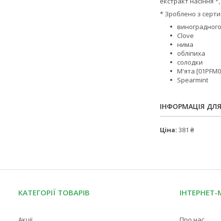
екстракт насіння *, 
* Зроблено з серт
виноградног
Clove
нима
обліпиха
солодки
М'ята [01PFM0
Spearmint
ІНФОРМАЦІЯ ДЛ
Ціна:
381 ₴
КАТЕГОРІЇ ТОВАРІВ
ІНТЕРНЕТ-
Акції
Про нас