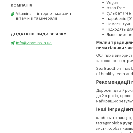
Vegan
фтор Free
сульфат Free
Vitamins — інтернет-магазин
вітамінів та мінералів
парабенів [0
Немає штучні
Підходять для
Якщо ви хочет
Мелии традиційно
info@vitamins.in.ua
нима гілочки ча
Обліпиха використо
заспокоює і підтри
Sea Buckthorn has be
of healthy teeth and
Рекомендації 
Дорослі і діти 7 ро
до 2-х років, прок
найкращих результа
інші Інгредієн
карбонат кальцію, 
tetragonoloba (гуар
листя, сорбат калі