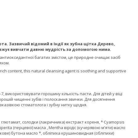
. Зазвичай відомий в Індії як зубна щітка Дерево,
овжує вивчати давню мудрість за допомогою нима.
о антиоксидантної багатих змістом, це природне очищає засіб
яхом.
rich content, this natural cleansing agent is soothing and supportive
2-7, використовувати горошину кількість пасти. Для дітей у віці
орошій чищенні зубів і полоскання звички. Для досягнення
 вказівкою стоматолога і зубну нитку щодня.
ил глютамат, солодки (лакричника) екстракт кореня, * Cyamopsis
erita (перцевої) масла , Mentha вірідіс (кучерявою м'яти) масло
дикове) бутона масло *, обліпиха крушиновидная (обліпихи)