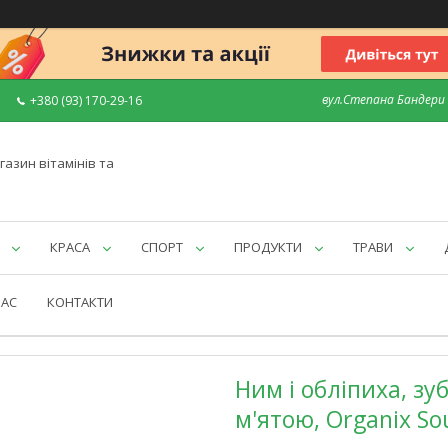
вул.Степана Бандери 7
+380 (93) 170-29-16
газин вітамінів та
КРАСА
СПОРТ
ПРОДУКТИ
ТРАВИ
НАС
КОНТАКТИ
Ним і обліпиха, зу
м'ятою, Organix Sou