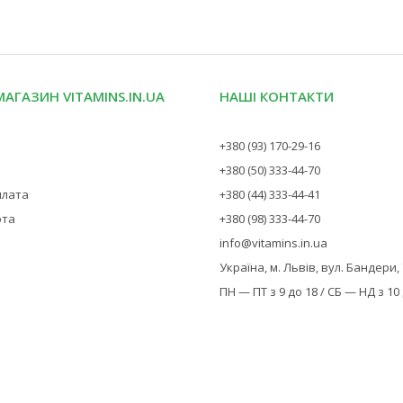
МАГАЗИН VITAMINS.IN.UA
НАШІ КОНТАКТИ
+380 (93) 170-29-16
+380 (50) 333-44-70
плата
+380 (44) 333-44-41
рта
+380 (98) 333-44-70
info@vitamins.in.ua
Україна, м. Львів, вул. Бандери,
ПН — ПТ з 9 до 18 / СБ — НД з 10