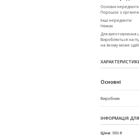
​Основні інгредієнт
Порошок з органіч
Інші інгредієнти
Немає
Для виготовлення ц
Виробляється на пі
на якому може здій
ХАРАКТЕРИСТИК
Основні
Виробник
ІНФОРМАЦІЯ ДЛ
Ціна:
886 ₴