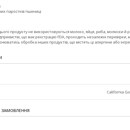
и
них паростків пшениці
ього продукту не використовуються молоко, яйця, риба, молюски й рако
дприємстві, що має реєстрацію FDA, проходить незалежні перевірки, 
снюватись обробка інших продуктів, що містять ці алергени або інгре
И
California Go
Я ЗАМОВЛЕННЯ