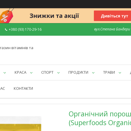
вул.Степана Бандери 7
+380 (93) 170-29-16
газин вітамінів та
КРАСА
СПОРТ
ПРОДУКТИ
ТРАВИ
НАС
КОНТАКТИ
Органічний порошок
(Superfoods Organi