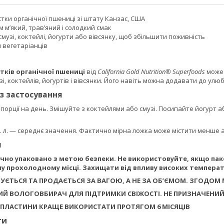
тки органічної пшениці зі штату Канзас, США
 м’який, трав’яний і солодкий смак
музі, коктейлі, йогурти або вівсянку, щоб збільшити поживність
 вегетаріанців
тків органічної пшениці
від
California Gold Nutrition® Superfoods
може 
і, коктейлів, йогуртів і вівсянки. Його навіть можна додавати до улюб
із застосування
порції на день. Змішуйте з коктейлями або смузі. Посипайте йогурт а
ст. л. — середнє значення. Фактично мірна ложка може містити менше а
я
но упаковано з метою безпеки. Не використовуйте, якщо паке
му прохолодному місці. Захищати від впливу високих температу
УЄТЬСЯ ТА ПРОДАЄТЬСЯ ЗА ВАГОЮ, А НЕ ЗА ОБ’ЄМОМ. ЗГОДОМ
ИЙ ВОЛОГОВБИРАЧ ДЛЯ ПІДТРИМКИ СВІЖОСТІ. НЕ ПРИЗНАЧЕНИЙ
 ПЛАСТИНИ КРАЩЕ ВИКОРИСТАТИ ПРОТЯГОМ 6 МІСЯЦІВ
ти