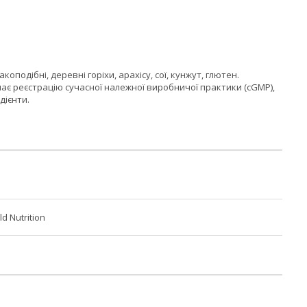
подібні, деревні горіхи, арахісу, сої, кунжут, глютен.
має реєстрацію сучасної належної виробничої практики (cGMP),
дієнти.
ld Nutrition