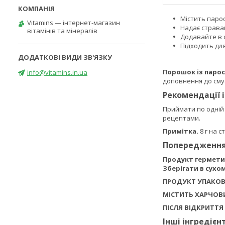
Містить парос
Vitamins — інтернет-магазин
Надає стравам
вітамінів та мінералів
Додавайте в с
Підходить для
Порошок із парос
info@vitamins.in.ua
доповнення до смуз
Рекомендації 
Приймати по одній 
рецептами.
Примітка.
8 г на 
Попередженн
Продукт герметич
Зберігати в сухо
ПРОДУКТ УПАКОВ
МІСТИТЬ ХАРЧОВ
ПІСЛЯ ВІДКРИТТЯ
Інші інгредієн