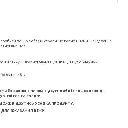
зробити ваші улюблені страви ще кориснішими. Це ідеальне
леної випічки.
бо вівсянку. Використовуйте у випічці за улюбленими
бо більше 8 г.
т або захисна плівка відсутня або їх пошкоджено.
р, світла та вологи.
 МОЖЕ ВІДБУТИСЬ УСАДКА ПРОДУКТУ.
 ДЛЯ ВЖИВАННЯ В ЇЖУ.