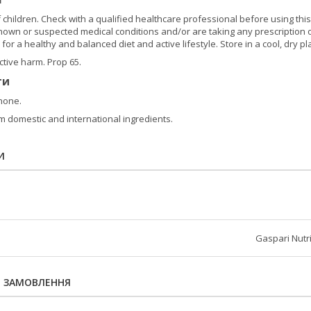
 children. Check with a qualified healthcare professional before using thi
known or suspected medical conditions and/or are taking any prescriptio
for a healthy and balanced diet and active lifestyle. Store in a cool, dry pl
tive harm. Prop 65.
ти
none.
m domestic and international ingredients.
И
Gaspari Nutri
Я ЗАМОВЛЕННЯ