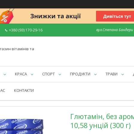
вул.Степана Бандери 7
+380 (93) 170-29-16
газин вітамінів та
КРАСА
СПОРТ
ПРОДУКТИ
ТРАВИ
НАС
КОНТАКТИ
Глютамін, без аром
10,58 унцій (300 г)