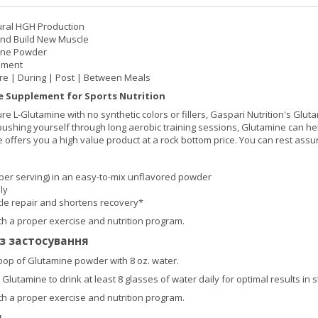
ral HGH Production
And Build New Muscle
ine Powder
ement
re | During | Post | Between Meals
e Supplement for Sports Nutrition
pure L-Glutamine with no synthetic colors or fillers, Gaspari Nutrition's Gl
 pushing yourself through long aerobic training sessions, Glutamine can 
e offers you a high value product at a rock bottom price. You can rest assur
(per serving) in an easy-to-mix unflavored powder
ly
le repair and shortens recovery*
 a proper exercise and nutrition program.
із застосування
op of Glutamine powder with 8 oz. water.
lutamine to drink at least 8 glasses of water daily for optimal results in s
 a proper exercise and nutrition program.
я