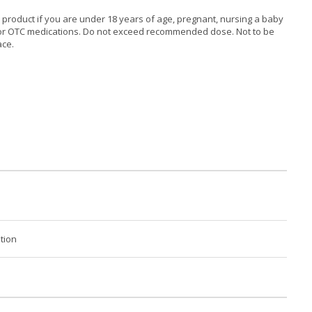
s product if you are under 18 years of age, pregnant, nursing a baby
n or OTC medications. Do not exceed recommended dose. Not to be
ace.
tion