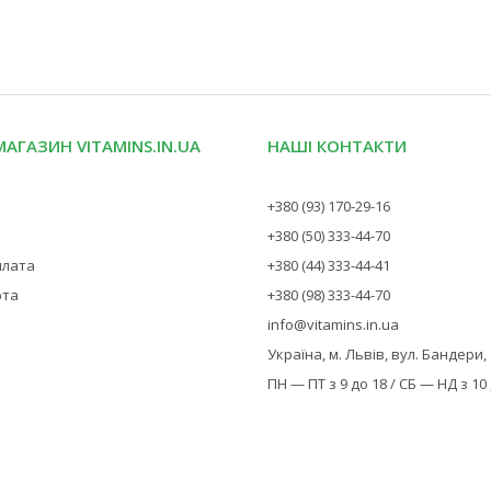
МАГАЗИН VITAMINS.IN.UA
НАШІ КОНТАКТИ
+380 (93) 170-29-16
+380 (50) 333-44-70
плата
+380 (44) 333-44-41
рта
+380 (98) 333-44-70
info@vitamins.in.ua
Україна, м. Львів, вул. Бандери,
ПН — ПТ з 9 до 18 / СБ — НД з 10