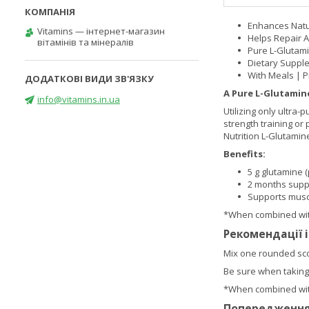
Enhances Natu
Vitamins — інтернет-магазин
Helps Repair 
вітамінів та мінералів
Pure L-Glutam
Dietary Suppl
With Meals | P
A Pure L-Glutamin
info@vitamins.in.ua
Utilizing only ultra-
strength training or
Nutrition L-Glutamin
Benefits:
5 g glutamine 
2 months supp
Supports musc
*When combined with
Рекомендації 
Mix one rounded sco
Be sure when taking G
*When combined with
Попередженн