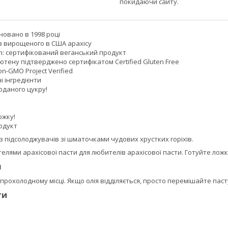
покидаючи сайту.
новано в 1998 році
з вирощеного в США арахісу
an: сертифікований веганський продукт
лютену підтверджено сертифікатом Certified Gluten Free
n-GMO Project Verified
і інгредієнти
оданого цукру!
ожку!
одукт
з підсолоджувачів зі шматочками чудових хрустких горіхів.
лями арахісової пасти для любителів арахісової пасти. Готуйте ложк
я
 прохолодному місці. Якщо олія відділяється, просто перемішайте паст
ти