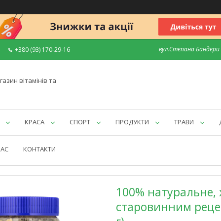
вул.Степана Бандери 7
+380 (93) 170-29-16
газин вітамінів та
КРАСА
СПОРТ
ПРОДУКТИ
ТРАВИ
НАС
КОНТАКТИ
100% натуральне, х
старовинним рецепт