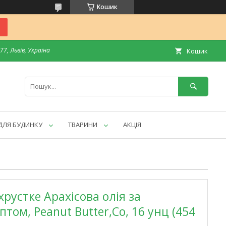
Кошик
7, Львів, Україна
Кошик
ДЛЯ БУДИНКУ
ТВАРИНИ
АКЦІЯ
рустке Арахісова олія за
ом, Peanut Butter,Co, 16 унц (454