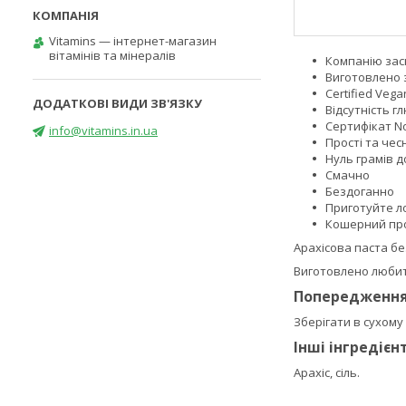
Vitamins — інтернет-магазин
вітамінів та мінералів
Компанію зас
Виготовлено 
Certified Veg
Відсутність г
Сертифікат No
info@vitamins.in.ua
Прості та чесн
Нуль грамів д
Смачно
Бездоганно
Приготуйте л
Кошерний пр
Арахісова паста бе
Виготовлено любите
Попередженн
Зберігати в сухому
Інші інгредієн
Арахіс, сіль.