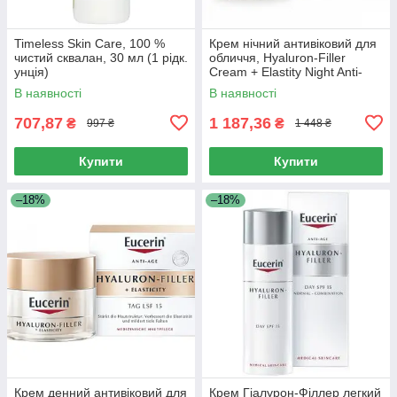
Timeless Skin Care, 100 %
Крем нічний антивіковий для
чистий сквалан, 30 мл (1 рідк.
обличчя, Hyaluron-Filler
унція)
Cream + Elastity Night Anti-
Aging for Face, Eucerin, 50 мл
В наявності
В наявності
707,87
1 187,36
₴
₴
997 ₴
1 448 ₴
Купити
Купити
–18%
–18%
Крем денний антивіковий для
Крем Гіалурон-Філлер легкий