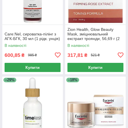
Zion Health, Glow Beauty
Care:Nel, сироватка-пілінг з
Mask, зміцнювальний
АГК-БГК, 30 мл (1 рідк. унція)
екстракт троянди, 56,69 г (2
унції)
В наявності
В наявності
600,85
317,81
₴
₴
985 ₴
521 ₴
Купити
Купити
–29%
–18%