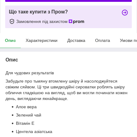
Що таке купити з Пром?
Замовлення під захистом
Опис
Характеристики
Доставка
Оплата
Умови п
Опис
Для чудових результатів
Забудьте про тьмяну втомлену шкіру й насолоджуйтеся
свіжим сяйвом. Ці три швидкодійні сироватки роблять шкіру
обличчя гладкішою на вигляд, щоб ви могли починати кожен
день, виглядаючи якнайкраще.
Алое вера
Зелений чай
Вітамін E
Центела азіатська