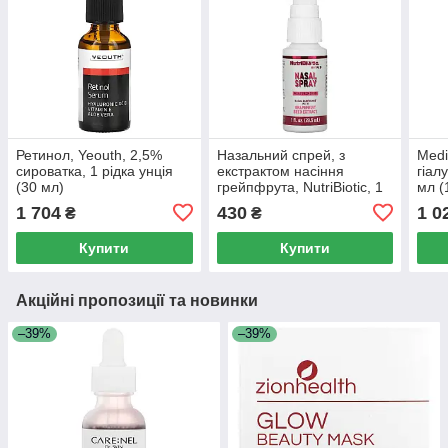
Ретинол, Yeouth, 2,5%
Назальний спрей, з
Medi
сироватка, 1 рідка унція
екстрактом насіння
гіал
(30 мл)
грейпфрута, NutriBiotic, 1
мл (1
рідка унція (29,5 мл)
1 704
430
1 0
₴
₴
Купити
Купити
Акційні пропозиції та новинки
–39%
–39%