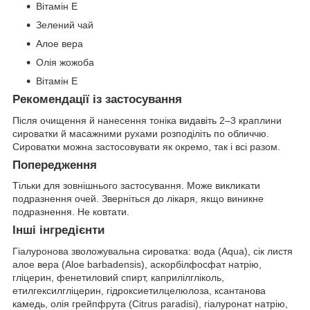
Вітамін E
Зелений чай
Алое вера
Олія жожоба
Вітамін E
Рекомендації із застосування
Після очищення й нанесення тоніка видавіть 2–3 краплини
сироватки й масажними рухами розподіліть по обличчю.
Сироватки можна застосовувати як окремо, так і всі разом.
Попередження
Тільки для зовнішнього застосування. Може викликати
подразнення очей. Зверніться до лікаря, якщо виникне
подразнення. Не ковтати.
Інші інгредієнти
Гіалуронова зволожувальна сироватка: вода (Aqua), сік листя
алое вера (Aloe barbadensis), аскорбілфосфат натрію,
гліцерин, фенетиловий спирт, каприлілгліколь,
етилгексилгліцерин, гідроксиетилцелюлоза, ксантанова
камедь, олія грейпфрута (Citrus paradisi), гіалуронат натрію,