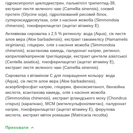
гідроксипропіл циклодекстрин, пальмітоїл трипептид-38,
екстракт листя зеленого чаю (Camellia sinensis), соєвий
протеїн (Glycine soja), гідролізований рисовий білок,
супероксиддисмутаза, олія з насіння жожоба (Simmondsia
chinensis), токоферилацетат (ацетат вітаміну E).
Антивікова сироватка з 2,5 % ретинолу: вода (Aqua), сік листя
алое вера (Aloe barbadensis), екстракт гамамелісу (Hamamelis
virginiana), гліцерин, олія з насіння жожоба (Simmondsia
chinensis), ксантанова камедь, гіалуронат натрію, ретинол,
каприлові/капринові тригліцериди, екстракт центели азіатської
(Centella asiatica), токоферилацетат (ацетат вітаміну E),
екстракт листя зеленого чаю (Camellia sinensis).
Сироватка з вітаміном C для покращення кольору: вода
(Aqua), сік листя алое вера (Aloe barbadensis),
аскорбілфосфат натрію, гліцерин, феноксиетанол, бензойна
кислота, ксантанова камедь, олія з насіння жожоба
(Simmondsia chinensis), екстракт ірландського моху (Chondrus
crispus) (карагінан), МСМ (метилсульфонілметан), гіалуронат
натрію, токоферилацетат (ацетат вітаміну E), ферулова
кислота, екстракт квіток ромашки (Matricaria recutita).
Приховати