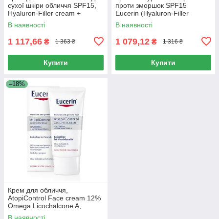
сухої шкіри обличчя SPF15,
проти зморшок SPF15
Hyaluron-Filler cream +
Eucerin (Hyaluron-Filler
Elastisity day anti-aging cream
Сream Light Anti-Wrinkle) 50
В наявності
В наявності
for dry skin,
мл
1 117,66
1 079,12
₴
₴
1 363 ₴
1 316 ₴
Купити
Купити
–18%
Крем для обличчя,
AtopiControl Face cream 12%
Omega Licochalcone A,
Сeramides, Eucerin, 50 мл
В наявності