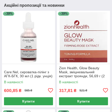
Акційні пропозиції та новинки
–39%
–39%
Zion Health, Glow Beauty
Care:Nel, сироватка-пілінг з
Mask, зміцнювальний
АГК-БГК, 30 мл (1 рідк. унція)
екстракт троянди, 56,69 г (2
унції)
В наявності
В наявності
600,85
317,81
₴
₴
985 ₴
521 ₴
Купити
Купити