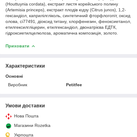
(Houttuynia cordata), екстракт листя корейського полину
(Artemisia princeps), екстракт плодів юдзу (Citrus junos), 1,2-
гександіол, каприлілгліколь, синтетичний фторфлогопіт, оксид
олова, ci77491, діоксид титану, хлорфенезин, феноксиетанол,
етилгексилгліцерин, етилгександіол, двонатрієва ЕДТК,
гідроксиетилцелюлоза, ароматична композиція, золото.
Приховати
Характеристики
Основні
Виробник
Petitfee
Умови доставки
Нова Пошта
Магазини Rozetka
Укрпошта