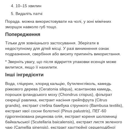
10–15 хвилин
Видаліть патчі
Порада. можна використовувати на чолі, у зоні мімічних
зморщок навколо губ тощо.
Попередження
Тільки для зовнішнього застосування. Зберігати в
недоступному для дітей місці. У разі виникнення ознак
подразнення, свербіння або висипу припиніть використання.
* Зверніть увагу, що після відкриття упаковки есенція може
вилитися, якщо її нахилити.
Інші інгредієнти
Вода, гліцерин, хлорид кальцію, бутиленгліколь, камедь
ріжкового дерева (Ceratonia siliqua), ксантанова камедь,
порошок ірландського моху (Chondrus crispus), фільтрат
секреції равлика, екстракт насіння грейпфрута (Citrus
grandis), екстракт стебла бамбука стрункого (Bambusa textilis),
екстракт хвої сосни болотної (Pinus palustris), ПЕГ-60
гідрогенізована рицинова олія, екстракт кореня шоломниці
байкальської (Scutellaria baicalensis), екстракт листя зеленого
чаю (Camellia sinensis), екстракт хауттюйнії серцеподібної