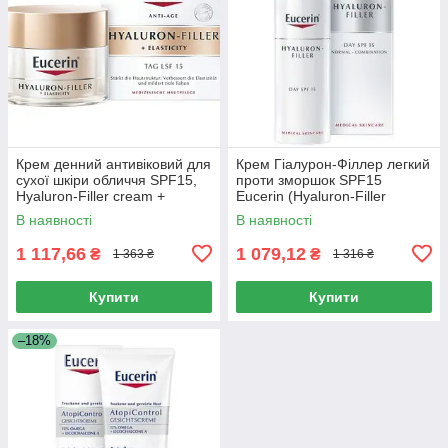
Крем денний антивіковий для
Крем Гіалурон-Філлер легкий
сухої шкіри обличчя SPF15,
проти зморшок SPF15
Hyaluron-Filler cream +
Eucerin (Hyaluron-Filler
Elastisity day anti-aging cream
Сream Light Anti-Wrinkle) 50
В наявності
В наявності
for dry skin,
мл
1 117,66
1 079,12
₴
₴
1 363 ₴
1 316 ₴
Купити
Купити
–18%