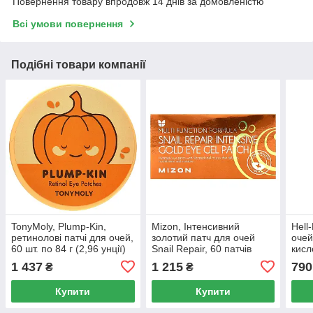
Повернення товару впродовж 14 днів за домовленістю
Всі умови повернення
Подібні товари компанії
TonyMoly, Plump-Kin,
Mizon, Інтенсивний
Hell
ретинолові патчі для очей,
золотий патч для очей
очей
60 шт. по 84 г (2,96 унції)
Snail Repair, 60 патчів
кисл
патчі
1 437
1 215
790
₴
₴
Купити
Купити