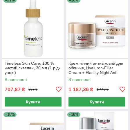
–29%
–18%
Timeless Skin Care, 100 %
Крем нічний антивіковий для
чистий сквалан, 30 мл (1 рідк.
обличчя, Hyaluron-Filler
унція)
Cream + Elastity Night Anti-
Aging for Face, Eucerin, 50 мл
В наявності
В наявності
707,87
1 187,36
₴
₴
997 ₴
1 448 ₴
Купити
Купити
–18%
–18%